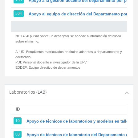
135
Apoyo a la gestión docente del departamento por parte
504
Apoyo al equipo de dirección del Departamento por par
NOTA: Al pulsar sobre un descriptor se accede a información detallada
sobre el mismo.
ALUD:
Estudiantes matriculados en títulos adscritos a departamentos y
doctorado
PDI:
Personal docente e investigador de la UPV
EDDEP:
Equipo directivo de departamentos
Laboratorios (LAB)
ID
D
10
Apoyo de técnicos de laboratorios y modelos en talleres/
80
Apoyo de técnicos de laboratorio del Departamento a la ac