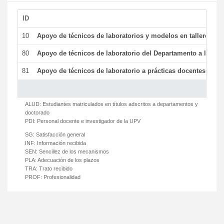
ID
De
10
Apoyo de técnicos de laboratorios y modelos en talleres/la
80
Apoyo de técnicos de laboratorio del Departamento a la acti
81
Apoyo de técnicos de laboratorio a prácticas docentes y ge
ALUD:
Estudiantes matriculados en títulos adscritos a departamentos y
doctorado
PDI:
Personal docente e investigador de la UPV
SG:
Satisfacción general
INF:
Información recibida
SEN:
Sencillez de los mecanismos
PLA:
Adecuación de los plazos
TRA:
Trato recibido
PROF:
Profesionalidad