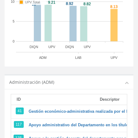
10
UPV Total
5
0
DIQN
UPV
DIQN
UPV
ADM
LAB
UPV
Administración (ADM)
ID
Descriptor
41
Gestión económico-administrativa realizada por el PTG
117
Apoyo administrativo del Departamento en los títulos de 