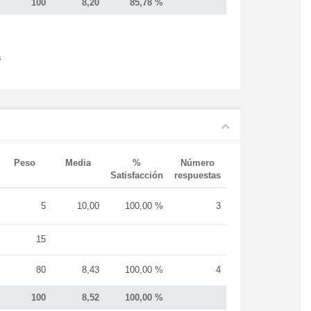
100
8,20
85,78 %
s
Peso
Media
%
Número
Satisfacción
respuestas
5
10,00
100,00 %
3
15
80
8,43
100,00 %
4
100
8,52
100,00 %