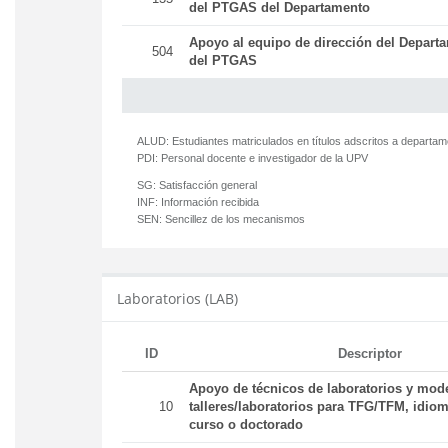
del PTGAS del Departamento
Apoyo al equipo de dirección del Departa
504
del PTGAS
ALUD:
Estudiantes matriculados en títulos adscritos a departa
PDI:
Personal docente e investigador de la UPV
SG:
Satisfacción general
INF:
Información recibida
SEN:
Sencillez de los mecanismos
Laboratorios (LAB)
ID
Descriptor
Apoyo de técnicos de laboratorios y mod
10
talleres/laboratorios para TFG/TFM, idiom
curso o doctorado