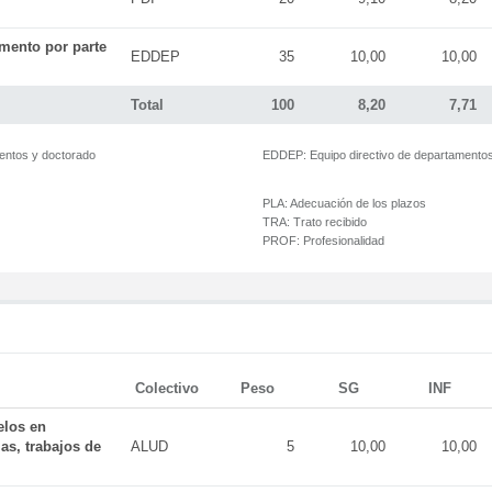
mento por parte
EDDEP
35
10,00
10,00
Total
100
8,20
7,71
mentos y doctorado
EDDEP:
Equipo directivo de departamento
PLA:
Adecuación de los plazos
TRA:
Trato recibido
PROF:
Profesionalidad
Colectivo
Peso
SG
INF
elos en
as, trabajos de
ALUD
5
10,00
10,00