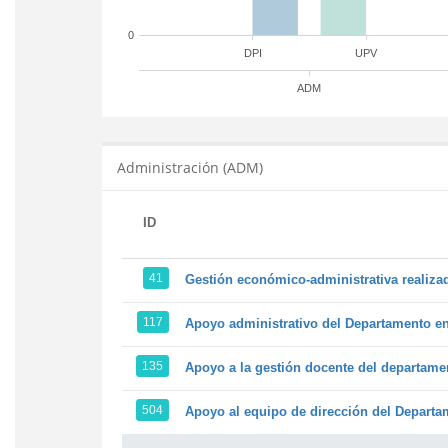
0
DPI
UPV
ADM
Administración (ADM)
ID
41
Gestión económico-administrativa realiz
117
Apoyo administrativo del Departamento en l
135
Apoyo a la gestión docente del departame
504
Apoyo al equipo de dirección del Depart