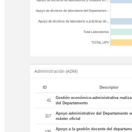
Apoyo de técnicos de laboratorios y modelos en ...
Apoyo de técnicos de laboratorio del Departamen...
Apoyo de técnicos de laboratorio a prácticas do...
Total Laboratorios
TOTAL UPV
Administración (ADM)
ID
Descriptor
Gestión económico-administrativa realiz
41
del Departamento
Apoyo administrativo del Departamento en
117
máster oficial
Apoyo a la gestión docente del departame
135