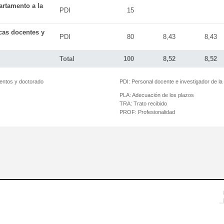
artamento a la
PDI
15
icas docentes y
PDI
80
8,43
8,43
Total
100
8,52
8,52
mentos y doctorado
PDI:
Personal docente e investigador de l
PLA:
Adecuación de los plazos
TRA:
Trato recibido
PROF:
Profesionalidad