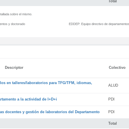
Total
tallada sobre el mismo.
mentos y doctorado
EDDEP:
Equipo directivo de departamento
Descriptor
Colectivo
os en talleres/laboratorios para TFG/TFM, idiomas,
ALUD
rtamento a la actividad de I+D+i
PDI
cas docentes y gestión de laboratorios del Departamento
PDI
Total