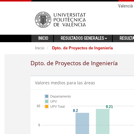
Valencià
INICIO
RESULTADOS GENERALES
RESULT
Inicio
Dpto. de Proyectos de Ingeniería
Dpto. de Proyectos de Ingeniería
Valores medios para las áreas
Departamento
UPV
10
UPV Total
5