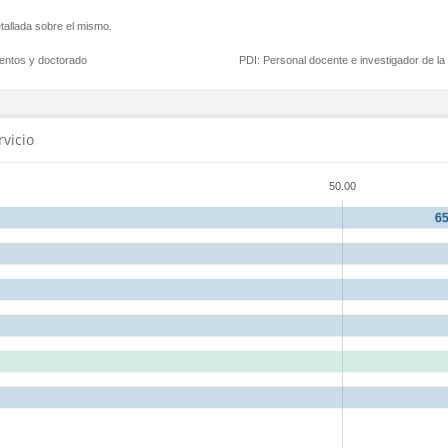
tallada sobre el mismo.
mentos y doctorado
PDI:
Personal docente e investigador de l
rvicio
50.00