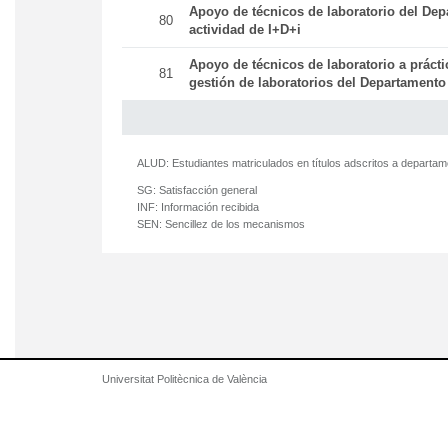
Apoyo de técnicos de laboratorio del Dep
80
actividad de I+D+i
Apoyo de técnicos de laboratorio a práct
81
gestión de laboratorios del Departamento
ALUD:
Estudiantes matriculados en títulos adscritos a departa
SG:
Satisfacción general
INF:
Información recibida
SEN:
Sencillez de los mecanismos
Universitat Politècnica de València