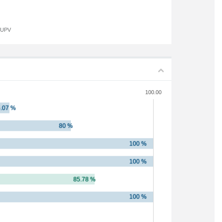
a UPV
100.00