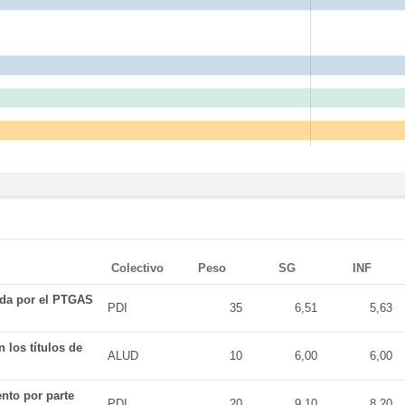
Colectivo
Peso
SG
INF
ada por el PTGAS
PDI
35
6,51
5,63
 los títulos de
ALUD
10
6,00
6,00
nto por parte
PDI
20
9,10
8,20