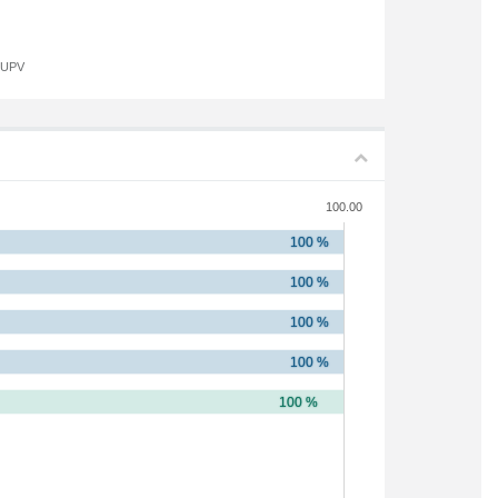
a UPV
100.00