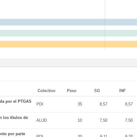
Colectivo
Peso
SG
INF
ada por el PTGAS
PDI
35
8,57
8,57
 los títulos de
ALUD
10
7,50
7,50
nto por parte
PDI
20
9,11
9,32