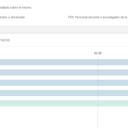
tallada sobre el mismo.
mentos y doctorado
PDI:
Personal docente e investigador de l
rvicio
50.00