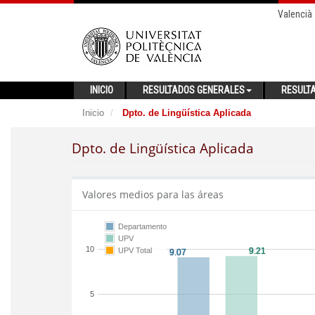
Valencià
INICIO
RESULTADOS GENERALES
RESULT
Inicio
Dpto. de Lingüística Aplicada
Dpto. de Lingüística Aplicada
Valores medios para las áreas
Departamento
UPV
10
UPV Total
5