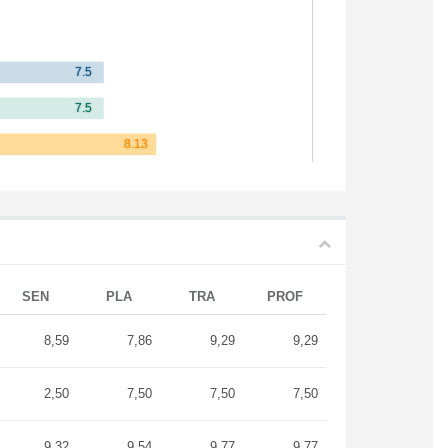
SEN
PLA
TRA
PROF
8,59
7,86
9,29
9,29
2,50
7,50
7,50
7,50
9,32
9,54
9,77
9,77