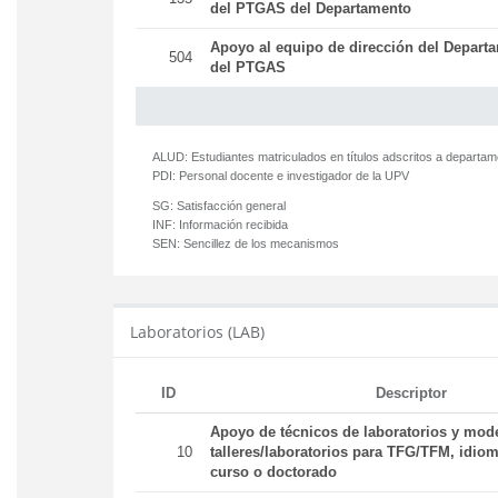
del PTGAS del Departamento
Apoyo al equipo de dirección del Departa
504
del PTGAS
ALUD:
Estudiantes matriculados en títulos adscritos a departa
PDI:
Personal docente e investigador de la UPV
SG:
Satisfacción general
INF:
Información recibida
SEN:
Sencillez de los mecanismos
Laboratorios (LAB)
ID
Descriptor
Apoyo de técnicos de laboratorios y mod
10
talleres/laboratorios para TFG/TFM, idiom
curso o doctorado