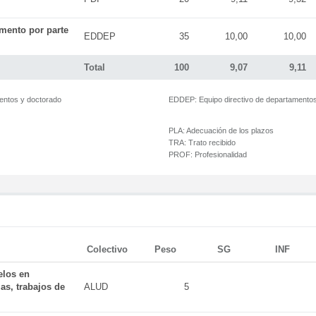
mento por parte
EDDEP
35
10,00
10,00
Total
100
9,07
9,11
mentos y doctorado
EDDEP:
Equipo directivo de departamento
PLA:
Adecuación de los plazos
TRA:
Trato recibido
PROF:
Profesionalidad
Colectivo
Peso
SG
INF
elos en
as, trabajos de
ALUD
5