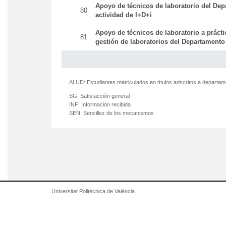
Apoyo de técnicos de laboratorio del Dep
80
actividad de I+D+i
Apoyo de técnicos de laboratorio a práct
81
gestión de laboratorios del Departamento
ALUD:
Estudiantes matriculados en títulos adscritos a departa
SG:
Satisfacción general
INF:
Información recibida
SEN:
Sencillez de los mecanismos
Universitat Politècnica de València