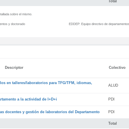
Total
tallada sobre el mismo.
mentos y doctorado
EDDEP:
Equipo directivo de departamento
Descriptor
Colectivo
os en talleres/laboratorios para TFG/TFM, idiomas,
ALUD
rtamento a la actividad de I+D+i
PDI
cas docentes y gestión de laboratorios del Departamento
PDI
Total