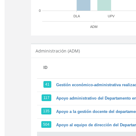
0
DLA
UPV
ADM
Administración (ADM)
ID
41
Gestión económico-administrativa realiz
117
Apoyo administrativo del Departamento en l
135
Apoyo a la gestión docente del departame
504
Apoyo al equipo de dirección del Depart