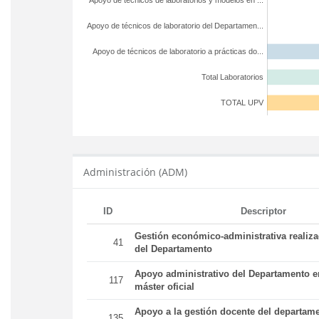
Apoyo de técnicos de laboratorios y modelos en ...
Apoyo de técnicos de laboratorio del Departamen...
Apoyo de técnicos de laboratorio a prácticas do...
Total Laboratorios
TOTAL UPV
Administración (ADM)
ID
Descriptor
Gestión económico-administrativa realiz
41
del Departamento
Apoyo administrativo del Departamento en
117
máster oficial
Apoyo a la gestión docente del departame
135