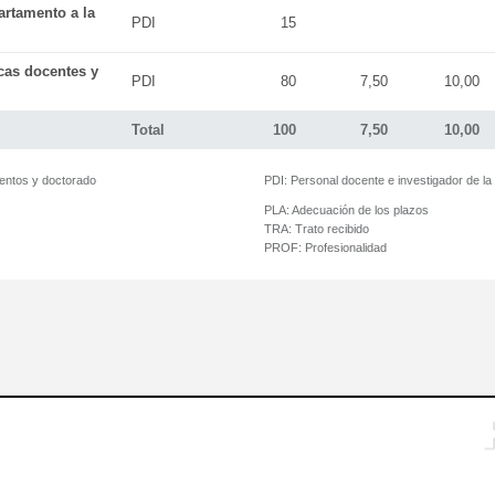
artamento a la
PDI
15
icas docentes y
PDI
80
7,50
10,00
Total
100
7,50
10,00
mentos y doctorado
PDI:
Personal docente e investigador de l
PLA:
Adecuación de los plazos
TRA:
Trato recibido
PROF:
Profesionalidad