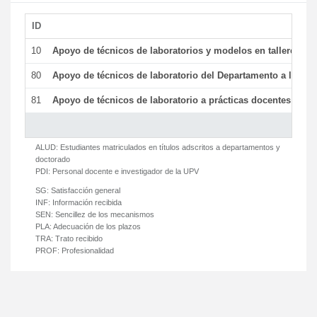
ID
De
10
Apoyo de técnicos de laboratorios y modelos en talleres/la
80
Apoyo de técnicos de laboratorio del Departamento a la acti
81
Apoyo de técnicos de laboratorio a prácticas docentes y ge
ALUD:
Estudiantes matriculados en títulos adscritos a departamentos y
doctorado
PDI:
Personal docente e investigador de la UPV
SG:
Satisfacción general
INF:
Información recibida
SEN:
Sencillez de los mecanismos
PLA:
Adecuación de los plazos
TRA:
Trato recibido
PROF:
Profesionalidad