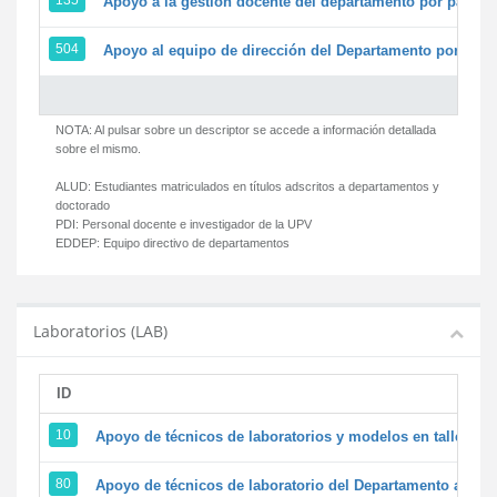
135
Apoyo a la gestión docente del departamento por parte
504
Apoyo al equipo de dirección del Departamento por par
NOTA: Al pulsar sobre un descriptor se accede a información detallada
sobre el mismo.
ALUD:
Estudiantes matriculados en títulos adscritos a departamentos y
doctorado
PDI:
Personal docente e investigador de la UPV
EDDEP:
Equipo directivo de departamentos
Laboratorios (LAB)
ID
D
10
Apoyo de técnicos de laboratorios y modelos en talleres/
80
Apoyo de técnicos de laboratorio del Departamento a la ac