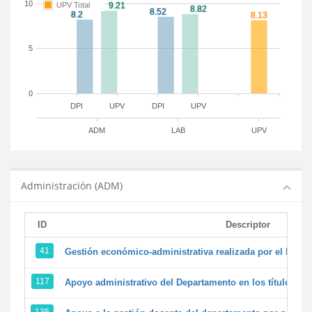
10
UPV Total
5
0
DPI
UPV
DPI
UPV
ADM
LAB
UPV
Administración (ADM)
ID
Descriptor
41
Gestión económico-administrativa realizada por el PTG
117
Apoyo administrativo del Departamento en los títulos de 