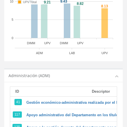
10
UPV Total
5
0
DIMM
UPV
DIMM
UPV
ADM
LAB
UPV
Administración (ADM)
ID
Descriptor
41
Gestión económico-administrativa realizada por el PTG
117
Apoyo administrativo del Departamento en los títulos de 