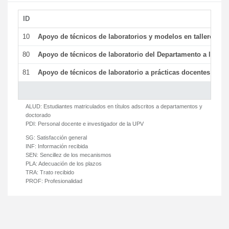
ID
De
10
Apoyo de técnicos de laboratorios y modelos en talleres/la
80
Apoyo de técnicos de laboratorio del Departamento a la acti
81
Apoyo de técnicos de laboratorio a prácticas docentes y ge
ALUD:
Estudiantes matriculados en títulos adscritos a departamentos y
doctorado
PDI:
Personal docente e investigador de la UPV
SG:
Satisfacción general
INF:
Información recibida
SEN:
Sencillez de los mecanismos
PLA:
Adecuación de los plazos
TRA:
Trato recibido
PROF:
Profesionalidad