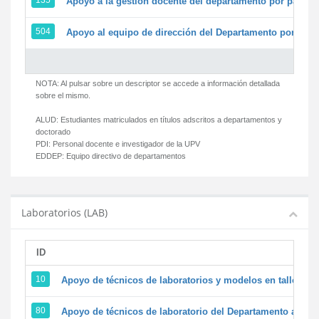
135
Apoyo a la gestión docente del departamento por parte
504
Apoyo al equipo de dirección del Departamento por par
NOTA: Al pulsar sobre un descriptor se accede a información detallada
sobre el mismo.
ALUD:
Estudiantes matriculados en títulos adscritos a departamentos y
doctorado
PDI:
Personal docente e investigador de la UPV
EDDEP:
Equipo directivo de departamentos
Laboratorios (LAB)
ID
D
10
Apoyo de técnicos de laboratorios y modelos en talleres/
80
Apoyo de técnicos de laboratorio del Departamento a la ac