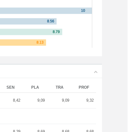
SEN
PLA
TRA
PROF
8,42
9,09
9,09
9,32
8,29
8,69
8,68
8,68