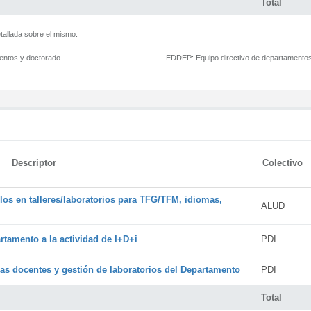
Total
tallada sobre el mismo.
mentos y doctorado
EDDEP:
Equipo directivo de departamento
Descriptor
Colectivo
os en talleres/laboratorios para TFG/TFM, idiomas,
ALUD
rtamento a la actividad de I+D+i
PDI
cas docentes y gestión de laboratorios del Departamento
PDI
Total