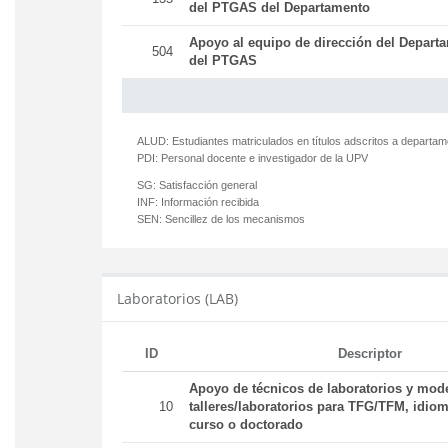
del PTGAS del Departamento
Apoyo al equipo de dirección del Departa
504
del PTGAS
ALUD:
Estudiantes matriculados en títulos adscritos a departa
PDI:
Personal docente e investigador de la UPV
SG:
Satisfacción general
INF:
Información recibida
SEN:
Sencillez de los mecanismos
Laboratorios (LAB)
ID
Descriptor
Apoyo de técnicos de laboratorios y mod
10
talleres/laboratorios para TFG/TFM, idiom
curso o doctorado