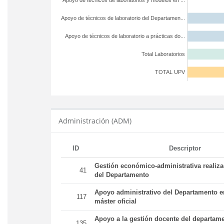
Apoyo de técnicos de laboratorios y modelos en ...
Apoyo de técnicos de laboratorio del Departamen...
Apoyo de técnicos de laboratorio a prácticas do...
Total Laboratorios
TOTAL UPV
Administración (ADM)
ID
Descriptor
Gestión económico-administrativa realiz
41
del Departamento
Apoyo administrativo del Departamento en
117
máster oficial
Apoyo a la gestión docente del departame
135