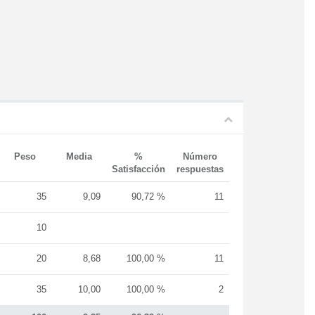
Peso
Media
%
Número
Satisfacción
respuestas
35
9,09
90,72 %
11
10
20
8,68
100,00 %
11
35
10,00
100,00 %
2