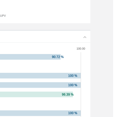
a UPV
100.00