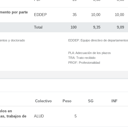
mento por parte
EDDEP
35
10,00
10,00
Total
100
9,35
9,09
mentos y doctorado
EDDEP:
Equipo directivo de departamento
PLA:
Adecuación de los plazos
TRA:
Trato recibido
PROF:
Profesionalidad
Colectivo
Peso
SG
INF
elos en
as, trabajos de
ALUD
5