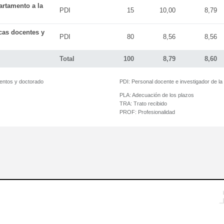
artamento a la
PDI
15
10,00
8,79
icas docentes y
PDI
80
8,56
8,56
Total
100
8,79
8,60
mentos y doctorado
PDI:
Personal docente e investigador de l
PLA:
Adecuación de los plazos
TRA:
Trato recibido
PROF:
Profesionalidad