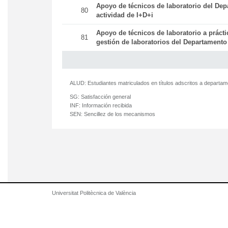
Apoyo de técnicos de laboratorio del Dep
80
actividad de I+D+i
Apoyo de técnicos de laboratorio a práct
81
gestión de laboratorios del Departamento
ALUD:
Estudiantes matriculados en títulos adscritos a departa
SG:
Satisfacción general
INF:
Información recibida
SEN:
Sencillez de los mecanismos
Universitat Politècnica de València