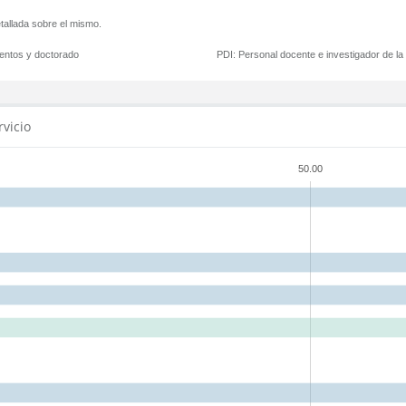
tallada sobre el mismo.
mentos y doctorado
PDI:
Personal docente e investigador de l
rvicio
50.00