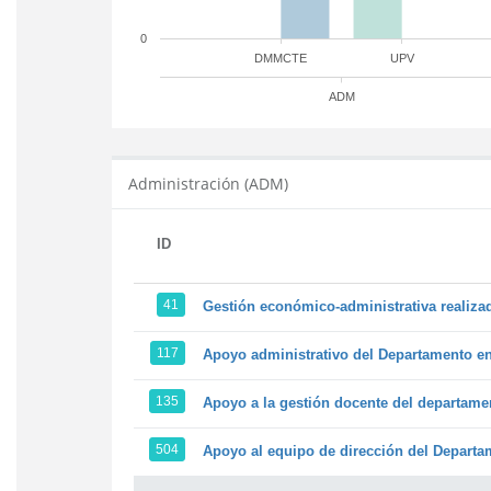
0
DMMCTE
UPV
ADM
Administración (ADM)
ID
41
Gestión económico-administrativa realiz
117
Apoyo administrativo del Departamento en l
135
Apoyo a la gestión docente del departame
504
Apoyo al equipo de dirección del Depart