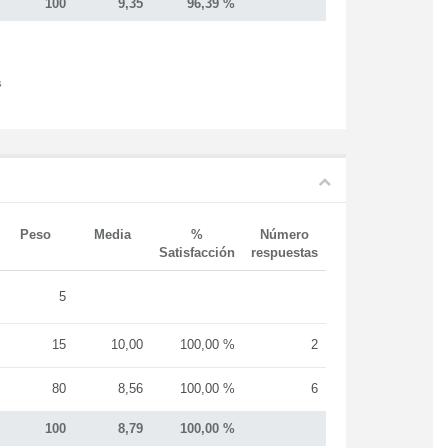
100
9,35
96,39 %
s
Peso
Media
%
Número
Satisfacción
respuestas
5
15
10,00
100,00 %
2
80
8,56
100,00 %
6
100
8,79
100,00 %