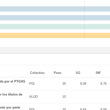
Colectivo
Peso
SG
INF
ada por el PTGAS
PDI
35
9,09
8,76
 los títulos de
ALUD
10
nto por parte
PDI
20
8,68
8,08