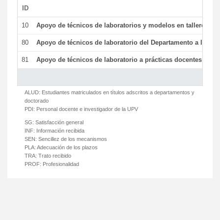
ID
De
10
Apoyo de técnicos de laboratorios y modelos en talleres/la
80
Apoyo de técnicos de laboratorio del Departamento a la acti
81
Apoyo de técnicos de laboratorio a prácticas docentes y ge
ALUD:
Estudiantes matriculados en títulos adscritos a departamentos y
doctorado
PDI:
Personal docente e investigador de la UPV
SG:
Satisfacción general
INF:
Información recibida
SEN:
Sencillez de los mecanismos
PLA:
Adecuación de los plazos
TRA:
Trato recibido
PROF:
Profesionalidad