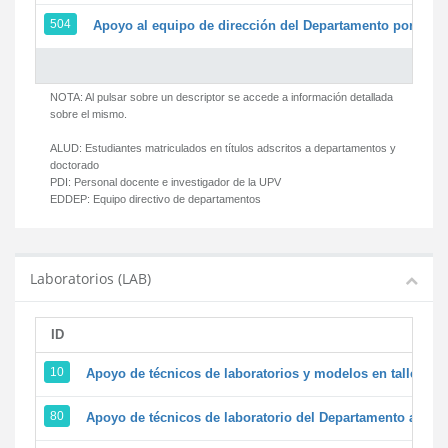
504
Apoyo al equipo de dirección del Departamento por par
NOTA: Al pulsar sobre un descriptor se accede a información detallada
sobre el mismo.
ALUD:
Estudiantes matriculados en títulos adscritos a departamentos y
doctorado
PDI:
Personal docente e investigador de la UPV
EDDEP:
Equipo directivo de departamentos
Laboratorios (LAB)
ID
D
10
Apoyo de técnicos de laboratorios y modelos en talleres/
80
Apoyo de técnicos de laboratorio del Departamento a la ac