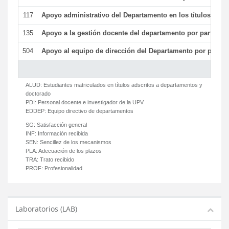
117
Apoyo administrativo del Departamento en los títulos de má
135
Apoyo a la gestión docente del departamento por parte d
504
Apoyo al equipo de dirección del Departamento por parte
ALUD:
Estudiantes matriculados en títulos adscritos a departamentos y
doctorado
PDI:
Personal docente e investigador de la UPV
EDDEP:
Equipo directivo de departamentos
SG:
Satisfacción general
INF:
Información recibida
SEN:
Sencillez de los mecanismos
PLA:
Adecuación de los plazos
TRA:
Trato recibido
PROF:
Profesionalidad
Laboratorios (LAB)