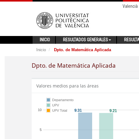
Valencià
INICIO
RESULTADOS GENERALES
RESULT
Inicio
Dpto. de Matemática Aplicada
Dpto. de Matemática Aplicada
Valores medios para las áreas
Departamento
UPV
10
UPV Total
5