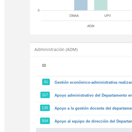
0
DMAA
UPV
ADM
Administración (ADM)
ID
41
Gestión económico-administrativa realiz
117
Apoyo administrativo del Departamento en l
135
Apoyo a la gestión docente del departame
504
Apoyo al equipo de dirección del Depart