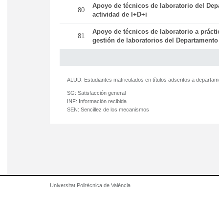
Apoyo de técnicos de laboratorio del Dep
80
actividad de I+D+i
Apoyo de técnicos de laboratorio a práct
81
gestión de laboratorios del Departamento
ALUD:
Estudiantes matriculados en títulos adscritos a departa
SG:
Satisfacción general
INF:
Información recibida
SEN:
Sencillez de los mecanismos
Universitat Politècnica de València