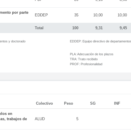
mento por parte
EDDEP
35
10,00
10,00
Total
100
9,31
9,45
mentos y doctorado
EDDEP:
Equipo directivo de departamento
PLA:
Adecuación de los plazos
TRA:
Trato recibido
PROF:
Profesionalidad
Colectivo
Peso
SG
INF
elos en
as, trabajos de
ALUD
5