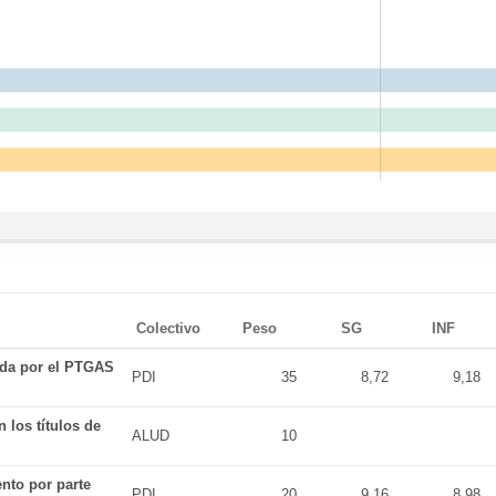
Colectivo
Peso
SG
INF
ada por el PTGAS
PDI
35
8,72
9,18
 los títulos de
ALUD
10
nto por parte
PDI
20
9,16
8,98