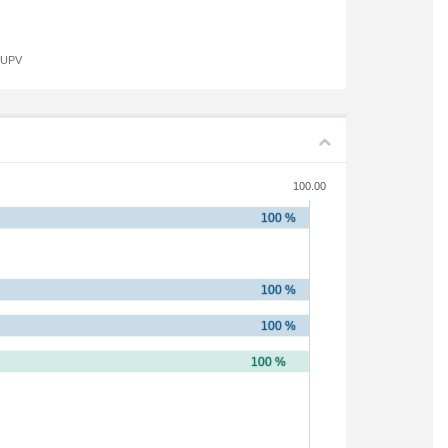
a UPV
100.00