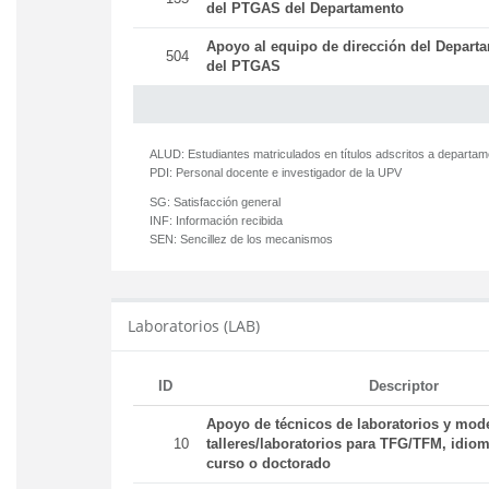
del PTGAS del Departamento
Apoyo al equipo de dirección del Departa
504
del PTGAS
ALUD:
Estudiantes matriculados en títulos adscritos a departa
PDI:
Personal docente e investigador de la UPV
SG:
Satisfacción general
INF:
Información recibida
SEN:
Sencillez de los mecanismos
Laboratorios (LAB)
ID
Descriptor
Apoyo de técnicos de laboratorios y mod
10
talleres/laboratorios para TFG/TFM, idiom
curso o doctorado