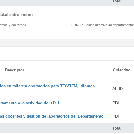
Total
tallada sobre el mismo.
mentos y doctorado
EDDEP:
Equipo directivo de departamento
Descriptor
Colectivo
os en talleres/laboratorios para TFG/TFM, idiomas,
ALUD
rtamento a la actividad de I+D+i
PDI
cas docentes y gestión de laboratorios del Departamento
PDI
Total