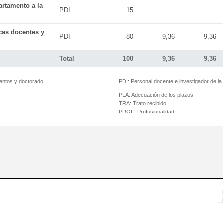
artamento a la
PDI
15
icas docentes y
PDI
80
9,36
9,36
Total
100
9,36
9,36
mentos y doctorado
PDI:
Personal docente e investigador de l
PLA:
Adecuación de los plazos
TRA:
Trato recibido
PROF:
Profesionalidad