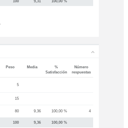
100
9,31
100,00 %
s
Peso
Media
%
Número
Satisfacción
respuestas
5
15
80
9,36
100,00 %
4
100
9,36
100,00 %