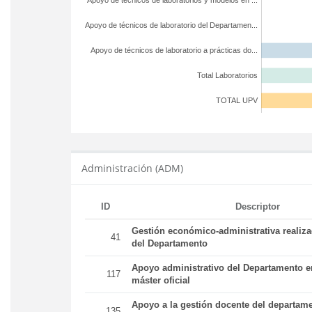
Apoyo de técnicos de laboratorios y modelos en ...
Apoyo de técnicos de laboratorio del Departamen...
Apoyo de técnicos de laboratorio a prácticas do...
Total Laboratorios
TOTAL UPV
Administración (ADM)
ID
Descriptor
Gestión económico-administrativa realiz
41
del Departamento
Apoyo administrativo del Departamento en
117
máster oficial
Apoyo a la gestión docente del departame
135