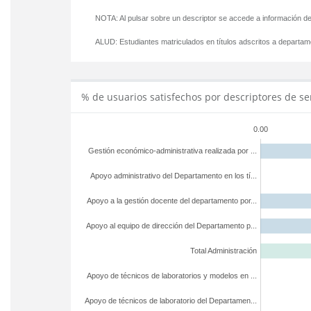
NOTA: Al pulsar sobre un descriptor se accede a información de
ALUD:
Estudiantes matriculados en títulos adscritos a departa
% de usuarios satisfechos por descriptores de se
0.00
Gestión económico-administrativa realizada por ...
Apoyo administrativo del Departamento en los tí...
Apoyo a la gestión docente del departamento por...
Apoyo al equipo de dirección del Departamento p...
Total Administración
Apoyo de técnicos de laboratorios y modelos en ...
Apoyo de técnicos de laboratorio del Departamen...