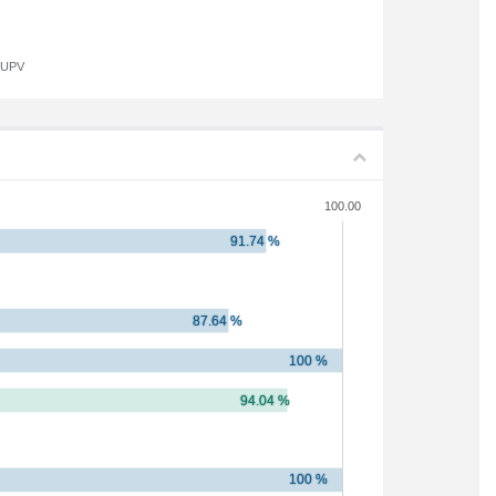
a UPV
100.00