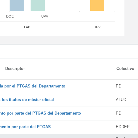
DOE
UPV
LAB
UPV
Descriptor
Colectivo
ada por el PTGAS del Departamento
PDI
os títulos de máster oficial
ALUD
nto por parte del PTGAS del Departamento
PDI
amento por parte del PTGAS
EDDEP