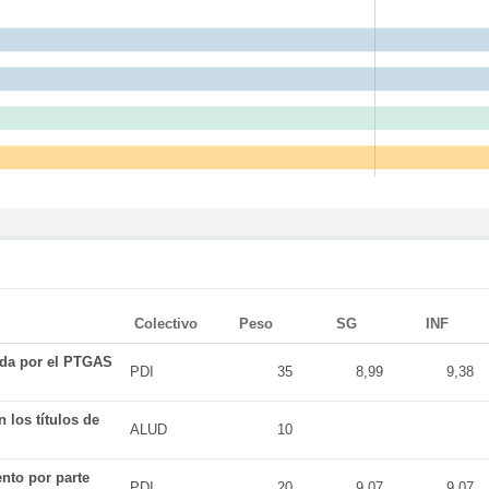
Colectivo
Peso
SG
INF
ada por el PTGAS
PDI
35
8,99
9,38
 los títulos de
ALUD
10
nto por parte
PDI
20
9,07
9,07