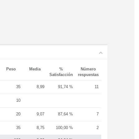
Peso
Media
%
Número
Satisfacción
respuestas
35
8,99
91,74 %
11
10
20
9,07
87,64 %
7
35
8,75
100,00 %
2