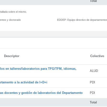
Total
tallada sobre el mismo.
mentos y doctorado
EDDEP:
Equipo directivo de departamento
Descriptor
Colectivo
os en talleres/laboratorios para TFG/TFM, idiomas,
ALUD
rtamento a la actividad de I+D+i
PDI
cas docentes y gestión de laboratorios del Departamento
PDI
Total