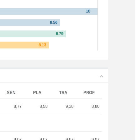
SEN
PLA
TRA
PROF
8,77
8,58
9,38
8,80
9,07
9,07
9,07
9,07