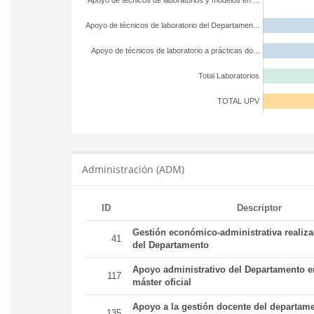
Apoyo de técnicos de laboratorios y modelos en ...
Apoyo de técnicos de laboratorio del Departamen...
Apoyo de técnicos de laboratorio a prácticas do...
Total Laboratorios
TOTAL UPV
Administración (ADM)
ID
Descriptor
Gestión económico-administrativa realiz
41
del Departamento
Apoyo administrativo del Departamento en
117
máster oficial
Apoyo a la gestión docente del departame
135