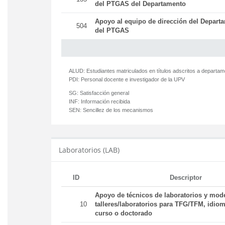
del PTGAS del Departamento
Apoyo al equipo de dirección del Departa
504
del PTGAS
ALUD:
Estudiantes matriculados en títulos adscritos a departa
PDI:
Personal docente e investigador de la UPV
SG:
Satisfacción general
INF:
Información recibida
SEN:
Sencillez de los mecanismos
Laboratorios (LAB)
ID
Descriptor
Apoyo de técnicos de laboratorios y mod
10
talleres/laboratorios para TFG/TFM, idiom
curso o doctorado