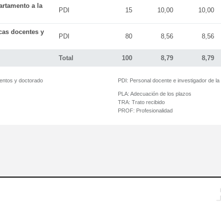
artamento a la
PDI
15
10,00
10,00
icas docentes y
PDI
80
8,56
8,56
Total
100
8,79
8,79
mentos y doctorado
PDI:
Personal docente e investigador de l
PLA:
Adecuación de los plazos
TRA:
Trato recibido
PROF:
Profesionalidad