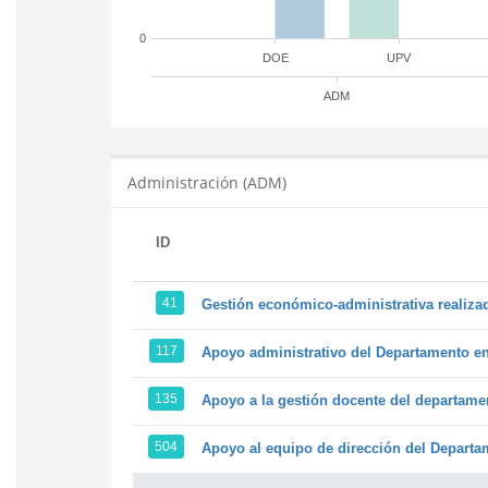
0
DOE
UPV
ADM
Administración (ADM)
ID
41
Gestión económico-administrativa realiz
117
Apoyo administrativo del Departamento en l
135
Apoyo a la gestión docente del departame
504
Apoyo al equipo de dirección del Depart