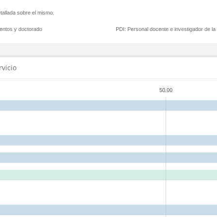
tallada sobre el mismo.
mentos y doctorado
PDI:
Personal docente e investigador de l
rvicio
50.00