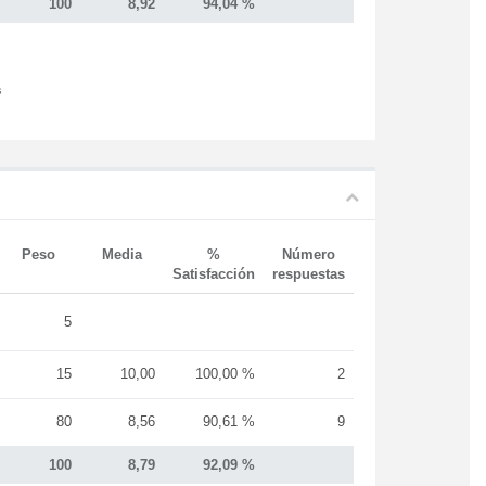
100
8,92
94,04 %
s
Peso
Media
%
Número
Satisfacción
respuestas
5
15
10,00
100,00 %
2
80
8,56
90,61 %
9
100
8,79
92,09 %