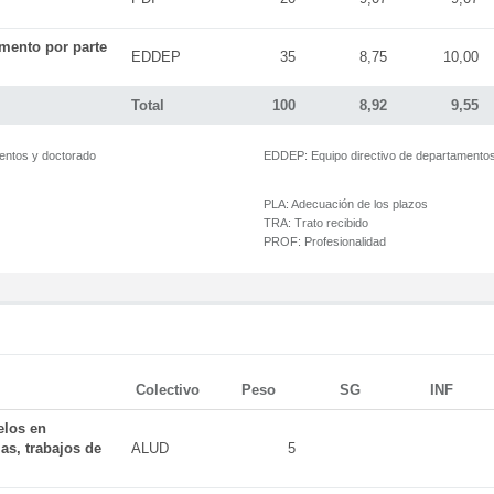
mento por parte
EDDEP
35
8,75
10,00
Total
100
8,92
9,55
mentos y doctorado
EDDEP:
Equipo directivo de departamento
PLA:
Adecuación de los plazos
TRA:
Trato recibido
PROF:
Profesionalidad
Colectivo
Peso
SG
INF
elos en
as, trabajos de
ALUD
5