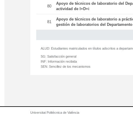
Apoyo de técnicos de laboratorio del Dep
80
actividad de I+D+i
Apoyo de técnicos de laboratorio a práct
81
gestión de laboratorios del Departamento
ALUD:
Estudiantes matriculados en títulos adscritos a departa
SG:
Satisfacción general
INF:
Información recibida
SEN:
Sencillez de los mecanismos
Universitat Politècnica de València