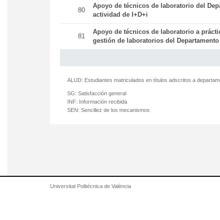
Apoyo de técnicos de laboratorio del Dep
80
actividad de I+D+i
Apoyo de técnicos de laboratorio a práct
81
gestión de laboratorios del Departamento
ALUD:
Estudiantes matriculados en títulos adscritos a departa
SG:
Satisfacción general
INF:
Información recibida
SEN:
Sencillez de los mecanismos
Universitat Politècnica de València