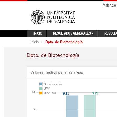
Valencià
INICIO
RESULTADOS GENERALES
RESULT
Inicio
Dpto. de Biotecnología
Dpto. de Biotecnología
Valores medios para las áreas
Departamento
UPV
10
UPV Total
5