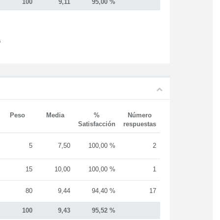
100
9,11
95,00 %
s
Peso
Media
%
Número
Satisfacción
respuestas
5
7,50
100,00 %
2
15
10,00
100,00 %
1
80
9,44
94,40 %
17
100
9,43
95,52 %