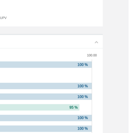
a UPV
100.00