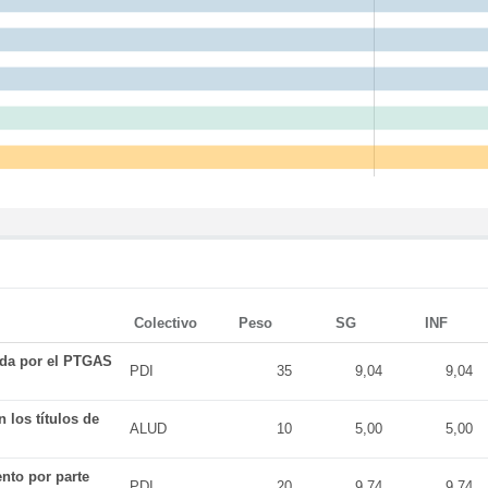
Colectivo
Peso
SG
INF
ada por el PTGAS
PDI
35
9,04
9,04
 los títulos de
ALUD
10
5,00
5,00
nto por parte
PDI
20
9,74
9,74