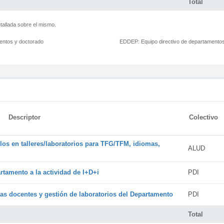
Total
tallada sobre el mismo.
mentos y doctorado
EDDEP:
Equipo directivo de departamento
Descriptor
Colectivo
os en talleres/laboratorios para TFG/TFM, idiomas,
ALUD
rtamento a la actividad de I+D+i
PDI
cas docentes y gestión de laboratorios del Departamento
PDI
Total