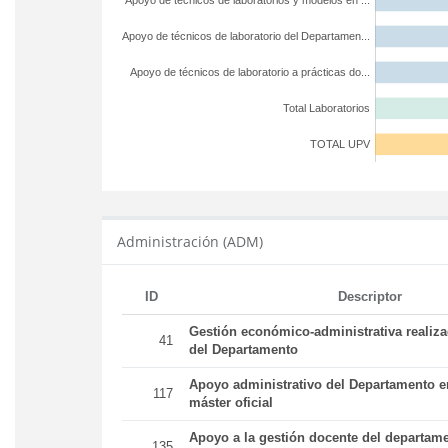
Apoyo de técnicos de laboratorios y modelos en ...
Apoyo de técnicos de laboratorio del Departamen...
Apoyo de técnicos de laboratorio a prácticas do...
Total Laboratorios
TOTAL UPV
Administración (ADM)
ID
Descriptor
Gestión económico-administrativa realiz
41
del Departamento
Apoyo administrativo del Departamento en
117
máster oficial
Apoyo a la gestión docente del departame
135