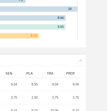
SEN
PLA
TRA
PROF
9,04
8,55
9,04
9,04
3,75
2,50
3,75
3,75
9,74
9,74
10,00
9,74