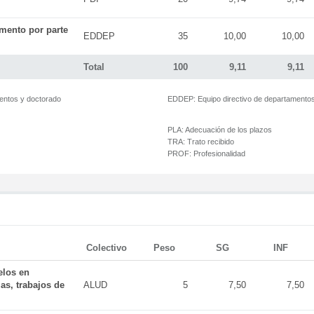
mento por parte
EDDEP
35
10,00
10,00
Total
100
9,11
9,11
mentos y doctorado
EDDEP:
Equipo directivo de departamento
PLA:
Adecuación de los plazos
TRA:
Trato recibido
PROF:
Profesionalidad
Colectivo
Peso
SG
INF
elos en
as, trabajos de
ALUD
5
7,50
7,50