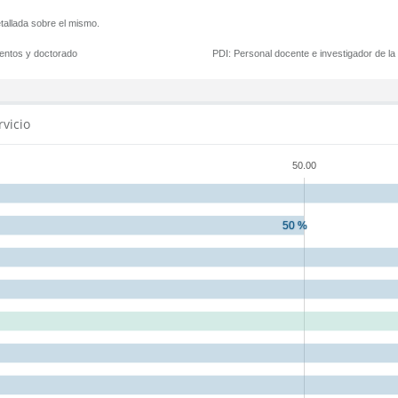
tallada sobre el mismo.
mentos y doctorado
PDI:
Personal docente e investigador de l
rvicio
50.00