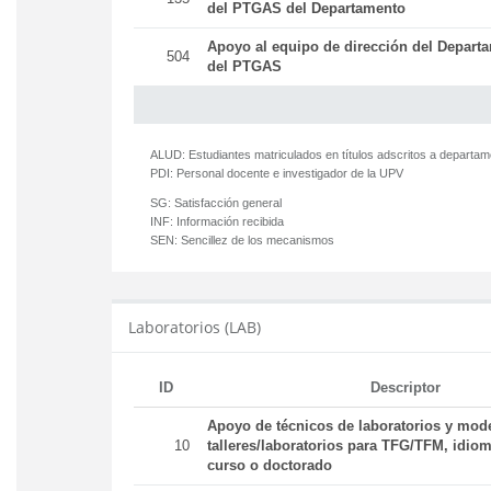
del PTGAS del Departamento
Apoyo al equipo de dirección del Departa
504
del PTGAS
ALUD:
Estudiantes matriculados en títulos adscritos a departa
PDI:
Personal docente e investigador de la UPV
SG:
Satisfacción general
INF:
Información recibida
SEN:
Sencillez de los mecanismos
Laboratorios (LAB)
ID
Descriptor
Apoyo de técnicos de laboratorios y mod
10
talleres/laboratorios para TFG/TFM, idiom
curso o doctorado