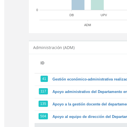
0
DB
UPV
ADM
Administración (ADM)
ID
41
Gestión económico-administrativa realiz
117
Apoyo administrativo del Departamento en l
135
Apoyo a la gestión docente del departame
504
Apoyo al equipo de dirección del Depart