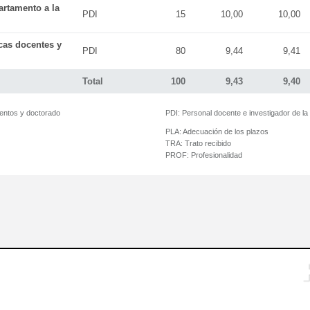
artamento a la
PDI
15
10,00
10,00
icas docentes y
PDI
80
9,44
9,41
Total
100
9,43
9,40
mentos y doctorado
PDI:
Personal docente e investigador de l
PLA:
Adecuación de los plazos
TRA:
Trato recibido
PROF:
Profesionalidad