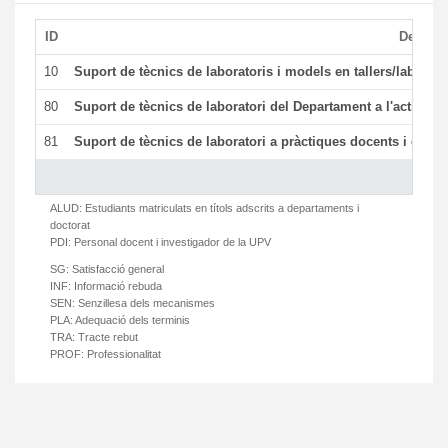
ID
Descrip
10
Suport de tècnics de laboratoris i models en tallers/laborat
80
Suport de tècnics de laboratori del Departament a l'activitat 
81
Suport de tècnics de laboratori a pràctiques docents i gesti
ALUD:
Estudiants matriculats en títols adscrits a departaments i
doctorat
PDI:
Personal docent i investigador de la UPV
SG:
Satisfacció general
INF:
Informació rebuda
SEN:
Senzillesa dels mecanismes
PLA:
Adequació dels terminis
TRA:
Tracte rebut
PROF:
Professionalitat