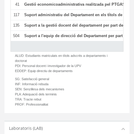
41
Gestió economicoadministrativa realitzada pel PTGAS del
117
Suport administratiu del Departament en els títols de màste
135
Suport a la gestió docent del departament per part del PT
504
Suport a l'equip de direcció del Departament per part del
ALUD:
Estudiants matriculats en títols adscrits a departaments i
doctorat
PDI:
Personal docent i investigador de la UPV
EDDEP:
Equip directiu de departaments
SG:
Satisfacció general
INF:
Informació rebuda
SEN:
Senzillesa dels mecanismes
PLA:
Adequació dels terminis
TRA:
Tracte rebut
PROF:
Professionalitat
Laboratoris (LAB)