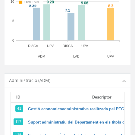
10
UPV Total
5
0
DISCA
UPV
DISCA
UPV
ADM
LAB
UPV
Administració (ADM)
ID
Descriptor
41
Gestió economicoadministrativa realitzada pel PTGAS d
117
Suport administratiu del Departament en els títols de màst