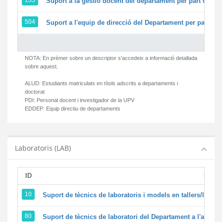
135
Suport a la gestió docent del departament per part del 
504
Suport a l'equip de direcció del Departament per part d
NOTA: En prémer sobre un descriptor s'accedeix a informació detallada
sobre aquest.
ALUD:
Estudiants matriculats en títols adscrits a departaments i
doctorat
PDI:
Personal docent i investigador de la UPV
EDDEP:
Equip directiu de departaments
Laboratoris (LAB)
ID
Descr
10
Suport de tècnics de laboratoris i models en tallers/labor
80
Suport de tècnics de laboratori del Departament a l'activita