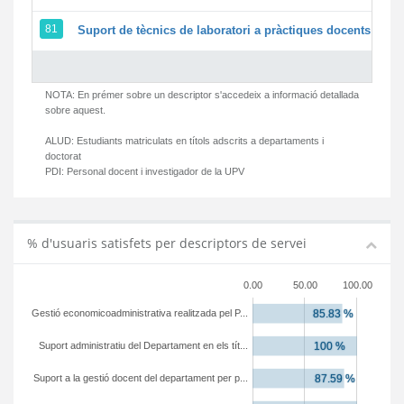
81
Suport de tècnics de laboratori a pràctiques docents i ges
NOTA: En prémer sobre un descriptor s'accedeix a informació detallada
sobre aquest.
ALUD:
Estudiants matriculats en títols adscrits a departaments i
doctorat
PDI:
Personal docent i investigador de la UPV
% d'usuaris satisfets per descriptors de servei
0.00
50.00
100.00
Gestió economicoadministrativa realitzada pel P...
Suport administratiu del Departament en els tít...
Suport a la gestió docent del departament per p...