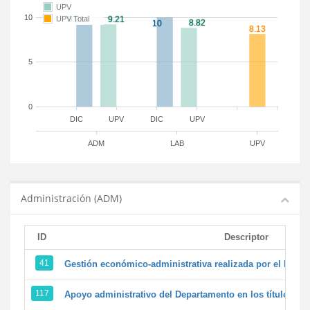
UPV
10
UPV Total
5
0
DIC
UPV
DIC
UPV
ADM
LAB
UPV
Administración (ADM)
ID
Descriptor
41
Gestión económico-administrativa realizada por el PTG
117
Apoyo administrativo del Departamento en los títulos de 