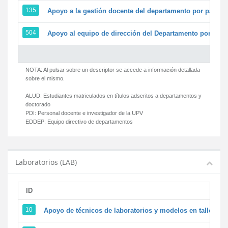
135
Apoyo a la gestión docente del departamento por parte
504
Apoyo al equipo de dirección del Departamento por par
NOTA: Al pulsar sobre un descriptor se accede a información detallada
sobre el mismo.
ALUD:
Estudiantes matriculados en títulos adscritos a departamentos y
doctorado
PDI:
Personal docente e investigador de la UPV
EDDEP:
Equipo directivo de departamentos
Laboratorios (LAB)
ID
D
10
Apoyo de técnicos de laboratorios y modelos en talleres/