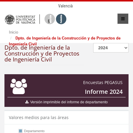
Valencià
Inicio
Dpto. de Ingeniería de la Construcción y de Proyectos de
Ingeniería Civil
Dpto. de Ingeniería de la
Construcción y de Proyectos
de Ingeniería Civil
Encuestas PEGASUS
Informe 2024
Versión imprimible del informe de departamento
Valores medios para las áreas
Departamento