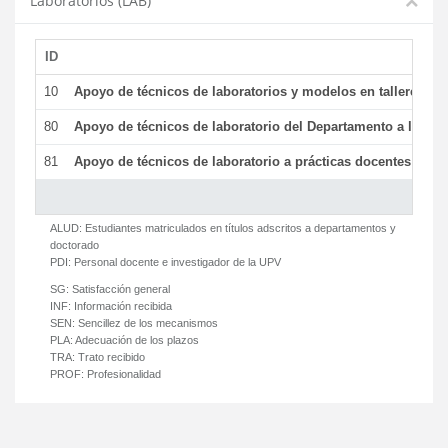
Laboratorios (LAB)
ID
De
10
Apoyo de técnicos de laboratorios y modelos en talleres/la
80
Apoyo de técnicos de laboratorio del Departamento a la acti
81
Apoyo de técnicos de laboratorio a prácticas docentes y ge
ALUD:
Estudiantes matriculados en títulos adscritos a departamentos y
doctorado
PDI:
Personal docente e investigador de la UPV
SG:
Satisfacción general
INF:
Información recibida
SEN:
Sencillez de los mecanismos
PLA:
Adecuación de los plazos
TRA:
Trato recibido
PROF:
Profesionalidad