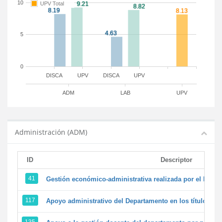
10
UPV Total
5
0
DISCA
UPV
DISCA
UPV
ADM
LAB
UPV
Administración (ADM)
ID
Descriptor
41
Gestión económico-administrativa realizada por el PTG
117
Apoyo administrativo del Departamento en los títulos de 