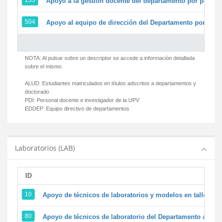
135
Apoyo a la gestión docente del departamento por parte
504
Apoyo al equipo de dirección del Departamento por par
NOTA: Al pulsar sobre un descriptor se accede a información detallada
sobre el mismo.
ALUD:
Estudiantes matriculados en títulos adscritos a departamentos y
doctorado
PDI:
Personal docente e investigador de la UPV
EDDEP:
Equipo directivo de departamentos
Laboratorios (LAB)
ID
D
10
Apoyo de técnicos de laboratorios y modelos en talleres/
80
Apoyo de técnicos de laboratorio del Departamento a la ac