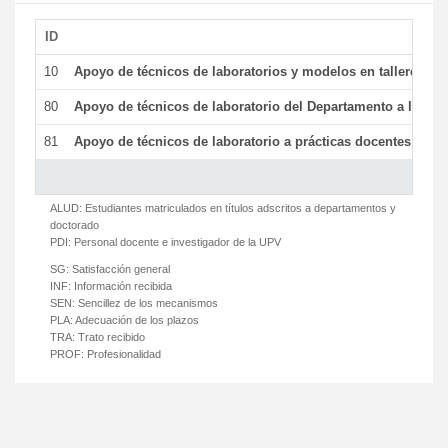
ID
De
10
Apoyo de técnicos de laboratorios y modelos en talleres/la
80
Apoyo de técnicos de laboratorio del Departamento a la acti
81
Apoyo de técnicos de laboratorio a prácticas docentes y ge
ALUD:
Estudiantes matriculados en títulos adscritos a departamentos y
doctorado
PDI:
Personal docente e investigador de la UPV
SG:
Satisfacción general
INF:
Información recibida
SEN:
Sencillez de los mecanismos
PLA:
Adecuación de los plazos
TRA:
Trato recibido
PROF:
Profesionalidad