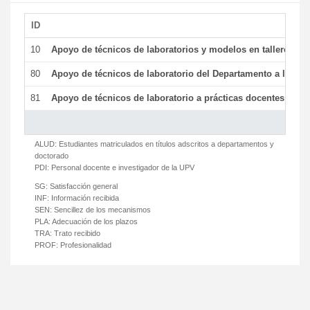
ID
De
10
Apoyo de técnicos de laboratorios y modelos en talleres/la
80
Apoyo de técnicos de laboratorio del Departamento a la acti
81
Apoyo de técnicos de laboratorio a prácticas docentes y ge
ALUD:
Estudiantes matriculados en títulos adscritos a departamentos y
doctorado
PDI:
Personal docente e investigador de la UPV
SG:
Satisfacción general
INF:
Información recibida
SEN:
Sencillez de los mecanismos
PLA:
Adecuación de los plazos
TRA:
Trato recibido
PROF:
Profesionalidad