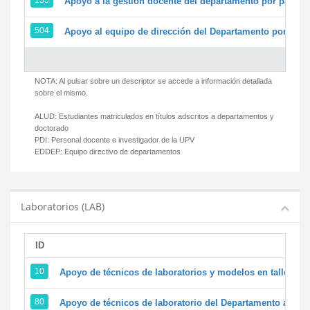
135
Apoyo a la gestión docente del departamento por parte
504
Apoyo al equipo de dirección del Departamento por par
NOTA: Al pulsar sobre un descriptor se accede a información detallada
sobre el mismo.
ALUD:
Estudiantes matriculados en títulos adscritos a departamentos y
doctorado
PDI:
Personal docente e investigador de la UPV
EDDEP:
Equipo directivo de departamentos
Laboratorios (LAB)
ID
D
10
Apoyo de técnicos de laboratorios y modelos en talleres/
80
Apoyo de técnicos de laboratorio del Departamento a la ac