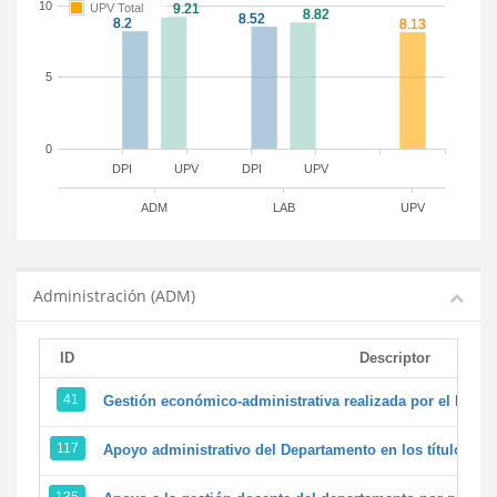
10
UPV Total
5
0
DPI
UPV
DPI
UPV
ADM
LAB
UPV
Administración (ADM)
ID
Descriptor
41
Gestión económico-administrativa realizada por el PTG
117
Apoyo administrativo del Departamento en los títulos de 