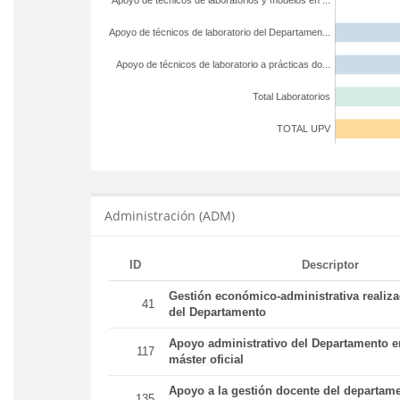
Apoyo de técnicos de laboratorios y modelos en ...
Apoyo de técnicos de laboratorio del Departamen...
Apoyo de técnicos de laboratorio a prácticas do...
Total Laboratorios
TOTAL UPV
Administración (ADM)
ID
Descriptor
Gestión económico-administrativa realiz
41
del Departamento
Apoyo administrativo del Departamento en
117
máster oficial
Apoyo a la gestión docente del departame
135