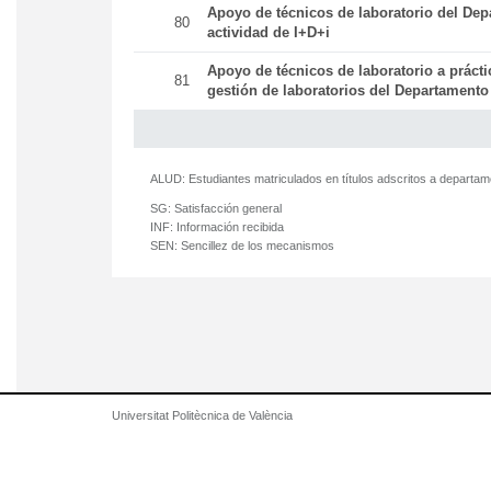
Apoyo de técnicos de laboratorio del Dep
80
actividad de I+D+i
Apoyo de técnicos de laboratorio a práct
81
gestión de laboratorios del Departamento
ALUD:
Estudiantes matriculados en títulos adscritos a departa
SG:
Satisfacción general
INF:
Información recibida
SEN:
Sencillez de los mecanismos
Universitat Politècnica de València