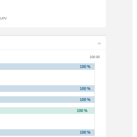
a UPV
100.00