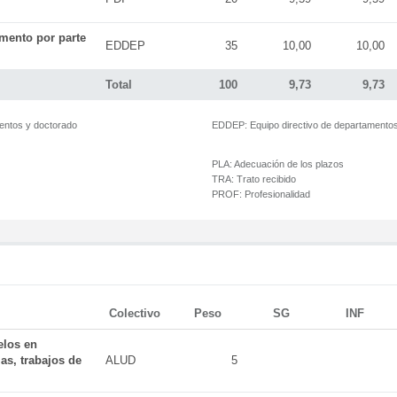
mento por parte
EDDEP
35
10,00
10,00
Total
100
9,73
9,73
mentos y doctorado
EDDEP:
Equipo directivo de departamento
PLA:
Adecuación de los plazos
TRA:
Trato recibido
PROF:
Profesionalidad
Colectivo
Peso
SG
INF
elos en
as, trabajos de
ALUD
5