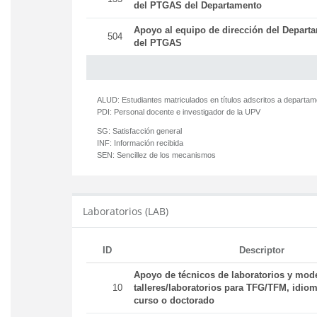
del PTGAS del Departamento
Apoyo al equipo de dirección del Departa
504
del PTGAS
ALUD:
Estudiantes matriculados en títulos adscritos a departa
PDI:
Personal docente e investigador de la UPV
SG:
Satisfacción general
INF:
Información recibida
SEN:
Sencillez de los mecanismos
Laboratorios (LAB)
ID
Descriptor
Apoyo de técnicos de laboratorios y mod
10
talleres/laboratorios para TFG/TFM, idiom
curso o doctorado