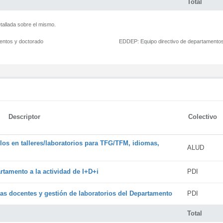
Total
tallada sobre el mismo.
mentos y doctorado
EDDEP:
Equipo directivo de departamento
Descriptor
Colectivo
os en talleres/laboratorios para TFG/TFM, idiomas,
ALUD
rtamento a la actividad de I+D+i
PDI
cas docentes y gestión de laboratorios del Departamento
PDI
Total