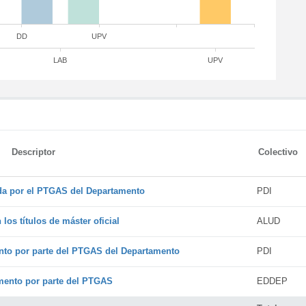
DD
UPV
LAB
UPV
Descriptor
Colectivo
ada por el PTGAS del Departamento
PDI
os títulos de máster oficial
ALUD
nto por parte del PTGAS del Departamento
PDI
amento por parte del PTGAS
EDDEP