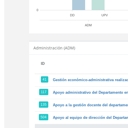
0
DD
UPV
ADM
Administración (ADM)
ID
41
Gestión económico-administrativa realiz
117
Apoyo administrativo del Departamento en l
135
Apoyo a la gestión docente del departame
504
Apoyo al equipo de dirección del Depart