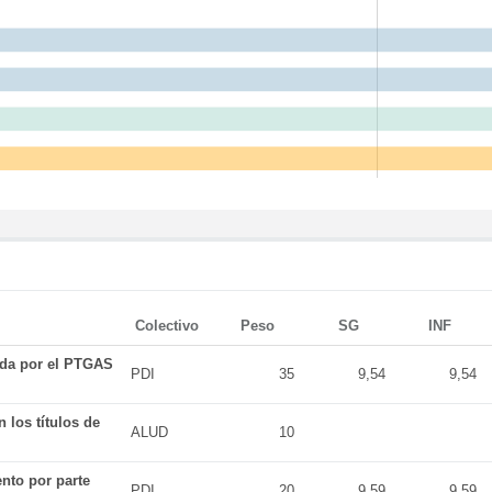
Colectivo
Peso
SG
INF
ada por el PTGAS
PDI
35
9,54
9,54
 los títulos de
ALUD
10
nto por parte
PDI
20
9,59
9,59