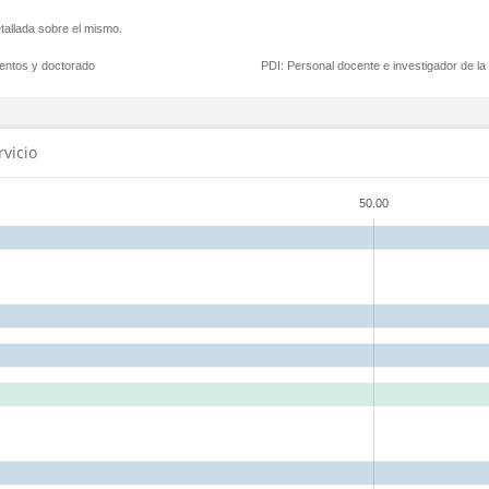
tallada sobre el mismo.
mentos y doctorado
PDI:
Personal docente e investigador de l
rvicio
50.00