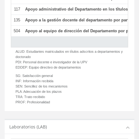
117
Apoyo administrativo del Departamento en los títulos de má
135
Apoyo a la gestión docente del departamento por parte d
504
Apoyo al equipo de dirección del Departamento por parte
ALUD:
Estudiantes matriculados en títulos adscritos a departamentos y
doctorado
PDI:
Personal docente e investigador de la UPV
EDDEP:
Equipo directivo de departamentos
SG:
Satisfacción general
INF:
Información recibida
SEN:
Sencillez de los mecanismos
PLA:
Adecuación de los plazos
TRA:
Trato recibido
PROF:
Profesionalidad
Laboratorios (LAB)