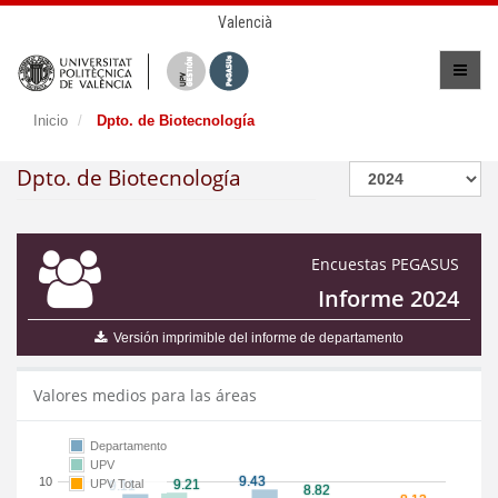
Valencià
Inicio
Dpto. de Biotecnología
Dpto. de Biotecnología
Encuestas PEGASUS
Informe 2024
Versión imprimible del informe de departamento
Valores medios para las áreas
Departamento
UPV
10
UPV Total