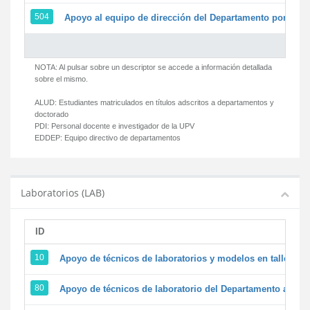
504
Apoyo al equipo de dirección del Departamento por par
NOTA: Al pulsar sobre un descriptor se accede a información detallada
sobre el mismo.
ALUD:
Estudiantes matriculados en títulos adscritos a departamentos y
doctorado
PDI:
Personal docente e investigador de la UPV
EDDEP:
Equipo directivo de departamentos
Laboratorios (LAB)
ID
D
10
Apoyo de técnicos de laboratorios y modelos en talleres/
80
Apoyo de técnicos de laboratorio del Departamento a la ac