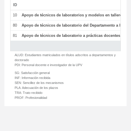
ID
De
10
Apoyo de técnicos de laboratorios y modelos en talleres/la
80
Apoyo de técnicos de laboratorio del Departamento a la acti
81
Apoyo de técnicos de laboratorio a prácticas docentes y ge
ALUD:
Estudiantes matriculados en títulos adscritos a departamentos y
doctorado
PDI:
Personal docente e investigador de la UPV
SG:
Satisfacción general
INF:
Información recibida
SEN:
Sencillez de los mecanismos
PLA:
Adecuación de los plazos
TRA:
Trato recibido
PROF:
Profesionalidad