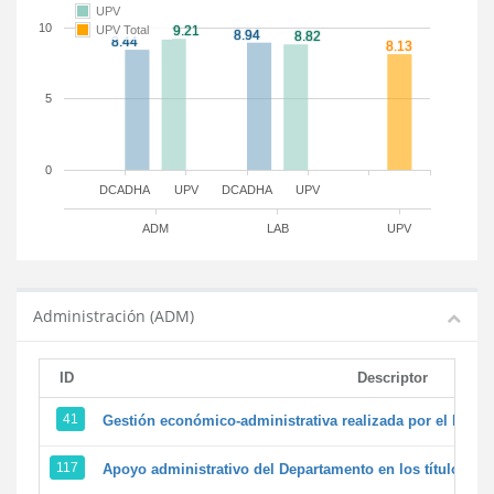
UPV
10
UPV Total
5
0
DCADHA
UPV
DCADHA
UPV
ADM
LAB
UPV
Administración (ADM)
ID
Descriptor
41
Gestión económico-administrativa realizada por el PTG
117
Apoyo administrativo del Departamento en los títulos de 