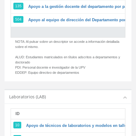
135
Apoyo a la gestión docente del departamento por parte
504
Apoyo al equipo de dirección del Departamento por par
NOTA: Al pulsar sobre un descriptor se accede a información detallada
sobre el mismo.
ALUD:
Estudiantes matriculados en títulos adscritos a departamentos y
doctorado
PDI:
Personal docente e investigador de la UPV
EDDEP:
Equipo directivo de departamentos
Laboratorios (LAB)
ID
D
10
Apoyo de técnicos de laboratorios y modelos en talleres/