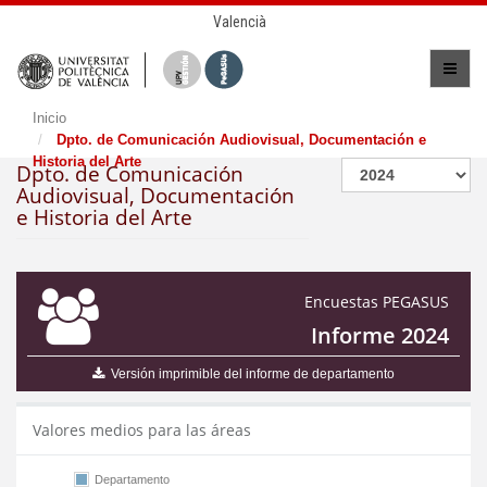
Valencià
Inicio
Dpto. de Comunicación Audiovisual, Documentación e
Historia del Arte
Dpto. de Comunicación
Audiovisual, Documentación
e Historia del Arte
Encuestas PEGASUS
Informe 2024
Versión imprimible del informe de departamento
Valores medios para las áreas
Departamento