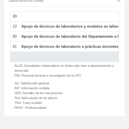
Laboratorios (LAB)
ID
De
10
Apoyo de técnicos de laboratorios y modelos en talleres/la
80
Apoyo de técnicos de laboratorio del Departamento a la acti
81
Apoyo de técnicos de laboratorio a prácticas docentes y ge
ALUD:
Estudiantes matriculados en títulos adscritos a departamentos y
doctorado
PDI:
Personal docente e investigador de la UPV
SG:
Satisfacción general
INF:
Información recibida
SEN:
Sencillez de los mecanismos
PLA:
Adecuación de los plazos
TRA:
Trato recibido
PROF:
Profesionalidad