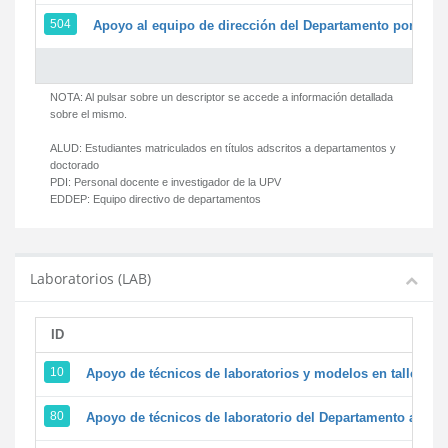
504
Apoyo al equipo de dirección del Departamento por par
NOTA: Al pulsar sobre un descriptor se accede a información detallada
sobre el mismo.
ALUD:
Estudiantes matriculados en títulos adscritos a departamentos y
doctorado
PDI:
Personal docente e investigador de la UPV
EDDEP:
Equipo directivo de departamentos
Laboratorios (LAB)
ID
D
10
Apoyo de técnicos de laboratorios y modelos en talleres/
80
Apoyo de técnicos de laboratorio del Departamento a la ac