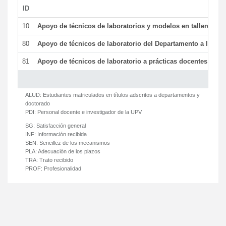
ID
De
10
Apoyo de técnicos de laboratorios y modelos en talleres/la
80
Apoyo de técnicos de laboratorio del Departamento a la acti
81
Apoyo de técnicos de laboratorio a prácticas docentes y ge
ALUD:
Estudiantes matriculados en títulos adscritos a departamentos y
doctorado
PDI:
Personal docente e investigador de la UPV
SG:
Satisfacción general
INF:
Información recibida
SEN:
Sencillez de los mecanismos
PLA:
Adecuación de los plazos
TRA:
Trato recibido
PROF:
Profesionalidad