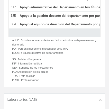
117
Apoyo administrativo del Departamento en los títulos de má
135
Apoyo a la gestión docente del departamento por parte d
504
Apoyo al equipo de dirección del Departamento por parte
ALUD:
Estudiantes matriculados en títulos adscritos a departamentos y
doctorado
PDI:
Personal docente e investigador de la UPV
EDDEP:
Equipo directivo de departamentos
SG:
Satisfacción general
INF:
Información recibida
SEN:
Sencillez de los mecanismos
PLA:
Adecuación de los plazos
TRA:
Trato recibido
PROF:
Profesionalidad
Laboratorios (LAB)