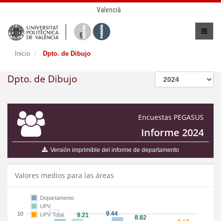
Valencià
Inicio
Dpto. de Dibujo
Dpto. de Dibujo
Encuestas PEGASUS
Informe 2024
Versión imprimible del informe de departamento
Valores medios para las áreas
Departamento
UPV
10
UPV Total