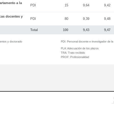
artamento a la
PDI
15
9,64
9,42
icas docentes y
PDI
80
9,39
9,48
Total
100
9,43
9,47
mentos y doctorado
PDI:
Personal docente e investigador de l
PLA:
Adecuación de los plazos
TRA:
Trato recibido
PROF:
Profesionalidad