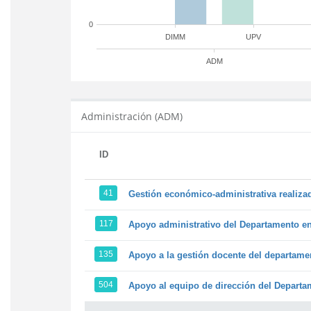
0
DIMM
UPV
ADM
Administración (ADM)
ID
41
Gestión económico-administrativa realiz
117
Apoyo administrativo del Departamento en l
135
Apoyo a la gestión docente del departame
504
Apoyo al equipo de dirección del Depart