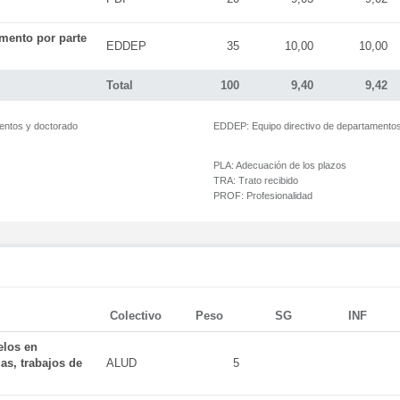
mento por parte
EDDEP
35
10,00
10,00
Total
100
9,40
9,42
mentos y doctorado
EDDEP:
Equipo directivo de departamento
PLA:
Adecuación de los plazos
TRA:
Trato recibido
PROF:
Profesionalidad
Colectivo
Peso
SG
INF
elos en
as, trabajos de
ALUD
5