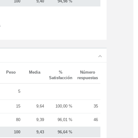
100
9,40
94,98 %
s
Peso
Media
%
Número
Satisfacción
respuestas
5
15
9,64
100,00 %
35
80
9,39
96,01 %
46
100
9,43
96,64 %