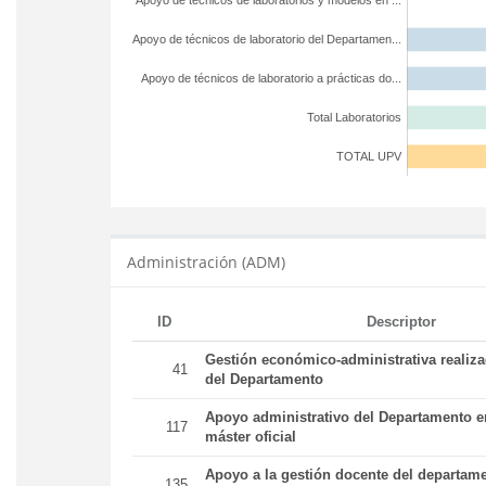
Apoyo de técnicos de laboratorios y modelos en ...
Apoyo de técnicos de laboratorio del Departamen...
Apoyo de técnicos de laboratorio a prácticas do...
Total Laboratorios
TOTAL UPV
Administración (ADM)
ID
Descriptor
Gestión económico-administrativa realiz
41
del Departamento
Apoyo administrativo del Departamento en
117
máster oficial
Apoyo a la gestión docente del departame
135