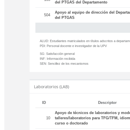
del PTGAS del Departamento
Apoyo al equipo de dirección del Departa
504
del PTGAS
ALUD:
Estudiantes matriculados en títulos adscritos a departa
PDI:
Personal docente e investigador de la UPV
SG:
Satisfacción general
INF:
Información recibida
SEN:
Sencillez de los mecanismos
Laboratorios (LAB)
ID
Descriptor
Apoyo de técnicos de laboratorios y mod
10
talleres/laboratorios para TFG/TFM, idiom
curso o doctorado