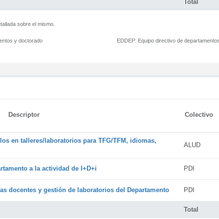
Total
tallada sobre el mismo.
mentos y doctorado
EDDEP:
Equipo directivo de departamento
Descriptor
Colectivo
os en talleres/laboratorios para TFG/TFM, idiomas,
ALUD
rtamento a la actividad de I+D+i
PDI
cas docentes y gestión de laboratorios del Departamento
PDI
Total