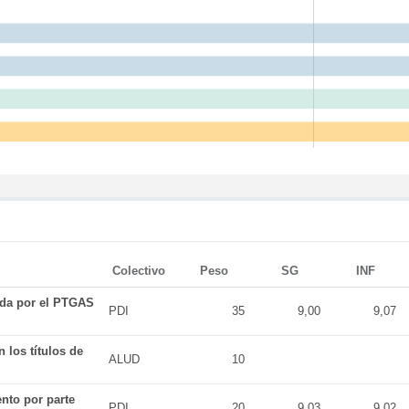
Colectivo
Peso
SG
INF
ada por el PTGAS
PDI
35
9,00
9,07
 los títulos de
ALUD
10
nto por parte
PDI
20
9,03
9,02