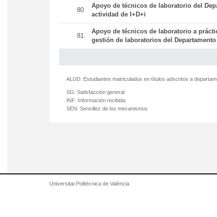
Apoyo de técnicos de laboratorio del Dep
80
actividad de I+D+i
Apoyo de técnicos de laboratorio a práct
81
gestión de laboratorios del Departamento
ALUD:
Estudiantes matriculados en títulos adscritos a departa
SG:
Satisfacción general
INF:
Información recibida
SEN:
Sencillez de los mecanismos
Universitat Politècnica de València