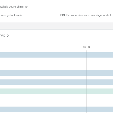
tallada sobre el mismo.
mentos y doctorado
PDI:
Personal docente e investigador de l
rvicio
50.00