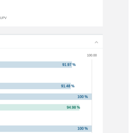
a UPV
100.00