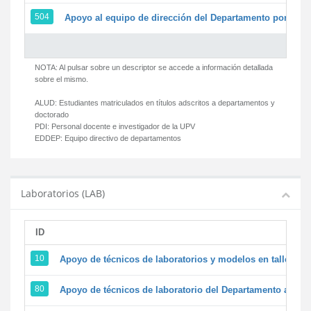
504
Apoyo al equipo de dirección del Departamento por par
NOTA: Al pulsar sobre un descriptor se accede a información detallada
sobre el mismo.
ALUD:
Estudiantes matriculados en títulos adscritos a departamentos y
doctorado
PDI:
Personal docente e investigador de la UPV
EDDEP:
Equipo directivo de departamentos
Laboratorios (LAB)
ID
D
10
Apoyo de técnicos de laboratorios y modelos en talleres/
80
Apoyo de técnicos de laboratorio del Departamento a la ac