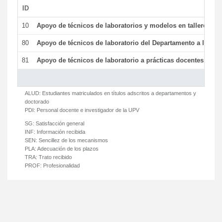
ID
De
10
Apoyo de técnicos de laboratorios y modelos en talleres/la
80
Apoyo de técnicos de laboratorio del Departamento a la acti
81
Apoyo de técnicos de laboratorio a prácticas docentes y ge
ALUD:
Estudiantes matriculados en títulos adscritos a departamentos y
doctorado
PDI:
Personal docente e investigador de la UPV
SG:
Satisfacción general
INF:
Información recibida
SEN:
Sencillez de los mecanismos
PLA:
Adecuación de los plazos
TRA:
Trato recibido
PROF:
Profesionalidad