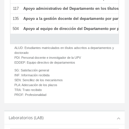
117
Apoyo administrativo del Departamento en los títulos de má
135
Apoyo a la gestión docente del departamento por parte d
504
Apoyo al equipo de dirección del Departamento por parte
ALUD:
Estudiantes matriculados en títulos adscritos a departamentos y
doctorado
PDI:
Personal docente e investigador de la UPV
EDDEP:
Equipo directivo de departamentos
SG:
Satisfacción general
INF:
Información recibida
SEN:
Sencillez de los mecanismos
PLA:
Adecuación de los plazos
TRA:
Trato recibido
PROF:
Profesionalidad
Laboratorios (LAB)