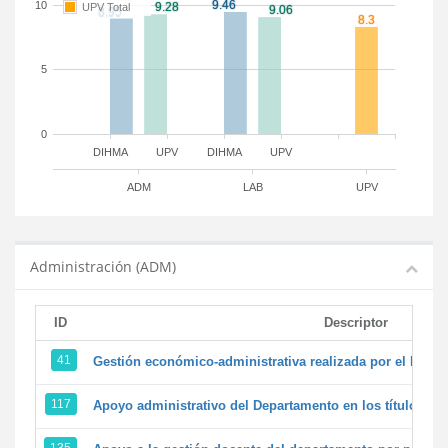
10
UPV Total
5
0
DIHMA
UPV
DIHMA
UPV
ADM
LAB
UPV
Administración (ADM)
ID
Descriptor
41
Gestión económico-administrativa realizada por el PTG
117
Apoyo administrativo del Departamento en los títulos de 