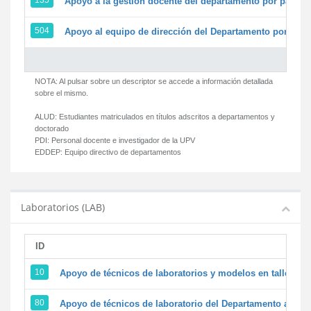
135
Apoyo a la gestión docente del departamento por parte
504
Apoyo al equipo de dirección del Departamento por par
NOTA: Al pulsar sobre un descriptor se accede a información detallada
sobre el mismo.
ALUD:
Estudiantes matriculados en títulos adscritos a departamentos y
doctorado
PDI:
Personal docente e investigador de la UPV
EDDEP:
Equipo directivo de departamentos
Laboratorios (LAB)
ID
D
10
Apoyo de técnicos de laboratorios y modelos en talleres/
80
Apoyo de técnicos de laboratorio del Departamento a la ac