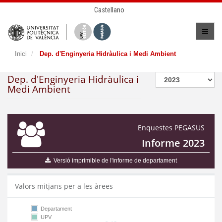
Castellano
Inici
Dep. d'Enginyeria Hidràulica i Medi Ambient
Dep. d'Enginyeria Hidràulica i
Medi Ambient
Enquestes PEGASUS
Informe 2023
Versió imprimible de l'informe de departament
Valors mitjans per a les àrees
Departament
UPV