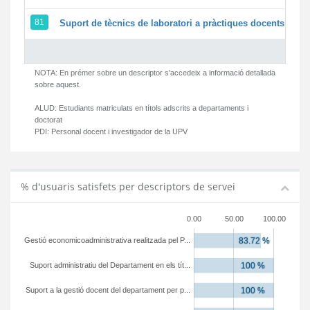
81
Suport de tècnics de laboratori a pràctiques docents i ges
NOTA: En prémer sobre un descriptor s'accedeix a informació detallada
sobre aquest.
ALUD:
Estudiants matriculats en títols adscrits a departaments i
doctorat
PDI:
Personal docent i investigador de la UPV
% d'usuaris satisfets per descriptors de servei
0.00
50.00
100.00
Gestió economicoadministrativa realitzada pel P...
Suport administratiu del Departament en els tít...
Suport a la gestió docent del departament per p...