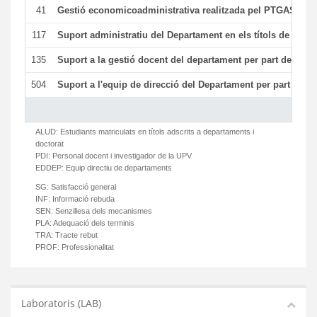
41
Gestió economicoadministrativa realitzada pel PTGAS del
117
Suport administratiu del Departament en els títols de màste
135
Suport a la gestió docent del departament per part del PT
504
Suport a l'equip de direcció del Departament per part del
ALUD:
Estudiants matriculats en títols adscrits a departaments i
doctorat
PDI:
Personal docent i investigador de la UPV
EDDEP:
Equip directiu de departaments
SG:
Satisfacció general
INF:
Informació rebuda
SEN:
Senzillesa dels mecanismes
PLA:
Adequació dels terminis
TRA:
Tracte rebut
PROF:
Professionalitat
Laboratoris (LAB)