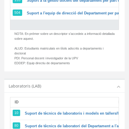
135
Suport a la gestió docent del departament per part del 
504
Suport a l'equip de direcció del Departament per part d
NOTA: En prémer sobre un descriptor s'accedeix a informació detallada
sobre aquest.
ALUD:
Estudiants matriculats en títols adscrits a departaments i
doctorat
PDI:
Personal docent i investigador de la UPV
EDDEP:
Equip directiu de departaments
Laboratoris (LAB)
ID
Descr
10
Suport de tècnics de laboratoris i models en tallers/labor
80
Suport de tècnics de laboratori del Departament a l'activita