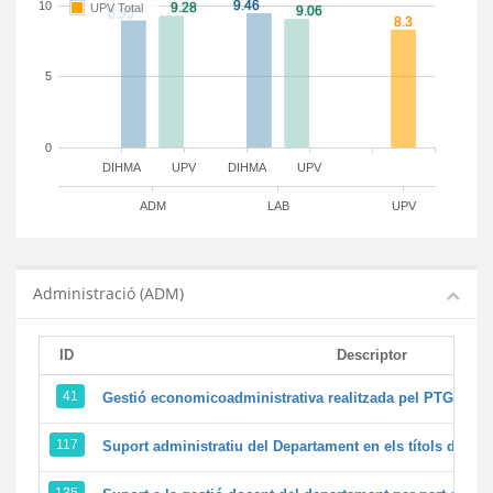
10
UPV Total
5
0
DIHMA
UPV
DIHMA
UPV
ADM
LAB
UPV
Administració (ADM)
ID
Descriptor
41
Gestió economicoadministrativa realitzada pel PTGAS d
117
Suport administratiu del Departament en els títols de màst