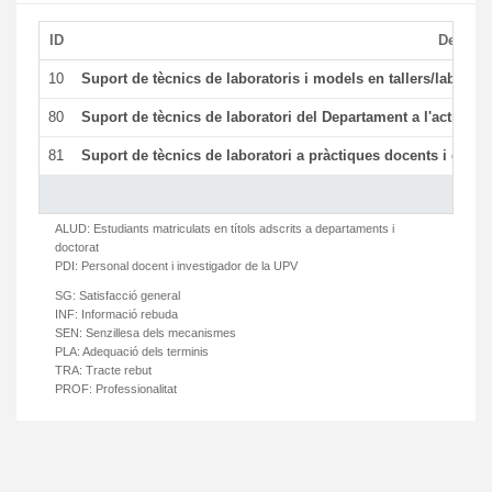
ID
Descrip
10
Suport de tècnics de laboratoris i models en tallers/laborat
80
Suport de tècnics de laboratori del Departament a l'activitat 
81
Suport de tècnics de laboratori a pràctiques docents i gesti
ALUD:
Estudiants matriculats en títols adscrits a departaments i
doctorat
PDI:
Personal docent i investigador de la UPV
SG:
Satisfacció general
INF:
Informació rebuda
SEN:
Senzillesa dels mecanismes
PLA:
Adequació dels terminis
TRA:
Tracte rebut
PROF:
Professionalitat