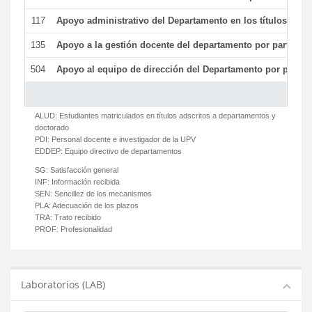
117
Apoyo administrativo del Departamento en los títulos de má
135
Apoyo a la gestión docente del departamento por parte d
504
Apoyo al equipo de dirección del Departamento por parte
ALUD:
Estudiantes matriculados en títulos adscritos a departamentos y
doctorado
PDI:
Personal docente e investigador de la UPV
EDDEP:
Equipo directivo de departamentos
SG:
Satisfacción general
INF:
Información recibida
SEN:
Sencillez de los mecanismos
PLA:
Adecuación de los plazos
TRA:
Trato recibido
PROF:
Profesionalidad
Laboratorios (LAB)