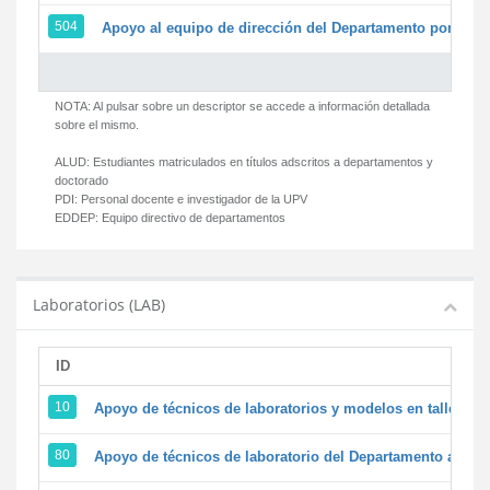
504
Apoyo al equipo de dirección del Departamento por par
NOTA: Al pulsar sobre un descriptor se accede a información detallada
sobre el mismo.
ALUD:
Estudiantes matriculados en títulos adscritos a departamentos y
doctorado
PDI:
Personal docente e investigador de la UPV
EDDEP:
Equipo directivo de departamentos
Laboratorios (LAB)
ID
D
10
Apoyo de técnicos de laboratorios y modelos en talleres/
80
Apoyo de técnicos de laboratorio del Departamento a la ac