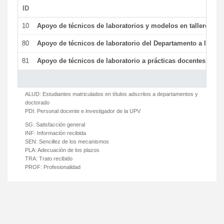
ID
De
10
Apoyo de técnicos de laboratorios y modelos en talleres/la
80
Apoyo de técnicos de laboratorio del Departamento a la acti
81
Apoyo de técnicos de laboratorio a prácticas docentes y ge
ALUD:
Estudiantes matriculados en títulos adscritos a departamentos y
doctorado
PDI:
Personal docente e investigador de la UPV
SG:
Satisfacción general
INF:
Información recibida
SEN:
Sencillez de los mecanismos
PLA:
Adecuación de los plazos
TRA:
Trato recibido
PROF:
Profesionalidad