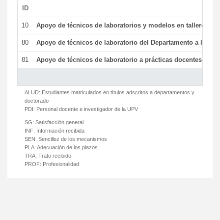
ID
De
10
Apoyo de técnicos de laboratorios y modelos en talleres/la
80
Apoyo de técnicos de laboratorio del Departamento a la acti
81
Apoyo de técnicos de laboratorio a prácticas docentes y ge
ALUD:
Estudiantes matriculados en títulos adscritos a departamentos y
doctorado
PDI:
Personal docente e investigador de la UPV
SG:
Satisfacción general
INF:
Información recibida
SEN:
Sencillez de los mecanismos
PLA:
Adecuación de los plazos
TRA:
Trato recibido
PROF:
Profesionalidad