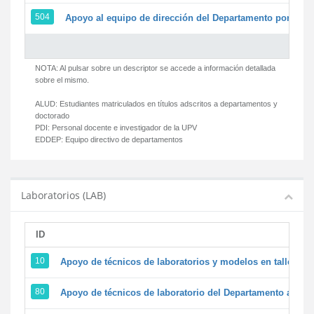
504
Apoyo al equipo de dirección del Departamento por par
NOTA: Al pulsar sobre un descriptor se accede a información detallada
sobre el mismo.
ALUD:
Estudiantes matriculados en títulos adscritos a departamentos y
doctorado
PDI:
Personal docente e investigador de la UPV
EDDEP:
Equipo directivo de departamentos
Laboratorios (LAB)
ID
D
10
Apoyo de técnicos de laboratorios y modelos en talleres/
80
Apoyo de técnicos de laboratorio del Departamento a la ac