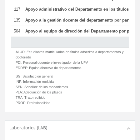
117
Apoyo administrativo del Departamento en los títulos de má
135
Apoyo a la gestión docente del departamento por parte d
504
Apoyo al equipo de dirección del Departamento por parte
ALUD:
Estudiantes matriculados en títulos adscritos a departamentos y
doctorado
PDI:
Personal docente e investigador de la UPV
EDDEP:
Equipo directivo de departamentos
SG:
Satisfacción general
INF:
Información recibida
SEN:
Sencillez de los mecanismos
PLA:
Adecuación de los plazos
TRA:
Trato recibido
PROF:
Profesionalidad
Laboratorios (LAB)