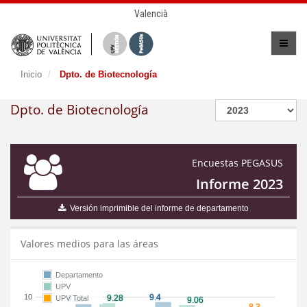
Valencià
Inicio
Dpto. de Biotecnología
Dpto. de Biotecnología
Encuestas PEGASUS
Informe 2023
Versión imprimible del informe de departamento
Valores medios para las áreas
Departamento
UPV
10
UPV Total