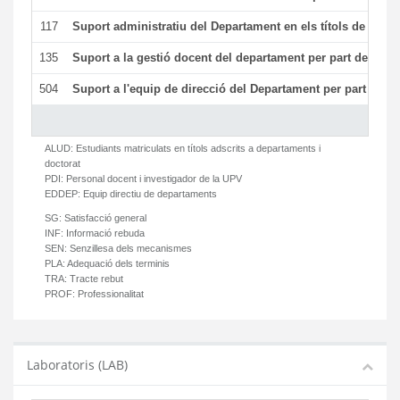
117
Suport administratiu del Departament en els títols de màste
135
Suport a la gestió docent del departament per part del PT
504
Suport a l'equip de direcció del Departament per part del
ALUD:
Estudiants matriculats en títols adscrits a departaments i
doctorat
PDI:
Personal docent i investigador de la UPV
EDDEP:
Equip directiu de departaments
SG:
Satisfacció general
INF:
Informació rebuda
SEN:
Senzillesa dels mecanismes
PLA:
Adequació dels terminis
TRA:
Tracte rebut
PROF:
Professionalitat
Laboratoris (LAB)