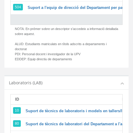
504
Suport a l'equip de direcció del Departament per part d
NOTA: En prémer sobre un descriptor s'accedeix a informació detallada
sobre aquest.
ALUD:
Estudiants matriculats en títols adscrits a departaments i
doctorat
PDI:
Personal docent i investigador de la UPV
EDDEP:
Equip directiu de departaments
Laboratoris (LAB)
ID
Descr
10
Suport de tècnics de laboratoris i models en tallers/labor
80
Suport de tècnics de laboratori del Departament a l'activita