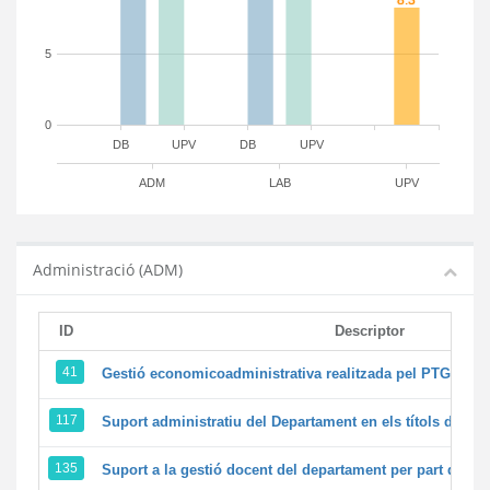
5
0
DB
UPV
DB
UPV
ADM
LAB
UPV
Administració (ADM)
ID
Descriptor
41
Gestió economicoadministrativa realitzada pel PTGAS d
117
Suport administratiu del Departament en els títols de màst
135
Suport a la gestió docent del departament per part del 