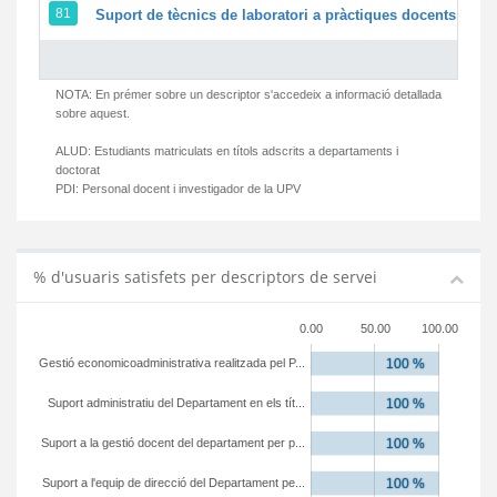
81
Suport de tècnics de laboratori a pràctiques docents i ges
NOTA: En prémer sobre un descriptor s'accedeix a informació detallada
sobre aquest.
ALUD:
Estudiants matriculats en títols adscrits a departaments i
doctorat
PDI:
Personal docent i investigador de la UPV
% d'usuaris satisfets per descriptors de servei
0.00
50.00
100.00
Gestió economicoadministrativa realitzada pel P...
Suport administratiu del Departament en els tít...
Suport a la gestió docent del departament per p...
Suport a l'equip de direcció del Departament pe...