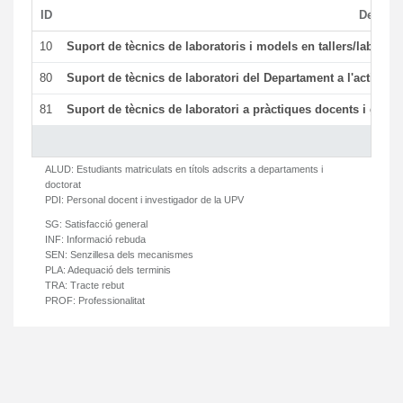
ID
Descrip
10
Suport de tècnics de laboratoris i models en tallers/laborat
80
Suport de tècnics de laboratori del Departament a l'activitat 
81
Suport de tècnics de laboratori a pràctiques docents i gesti
ALUD:
Estudiants matriculats en títols adscrits a departaments i
doctorat
PDI:
Personal docent i investigador de la UPV
SG:
Satisfacció general
INF:
Informació rebuda
SEN:
Senzillesa dels mecanismes
PLA:
Adequació dels terminis
TRA:
Tracte rebut
PROF:
Professionalitat