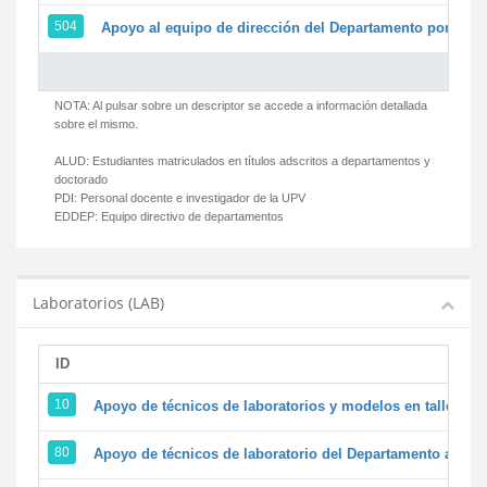
504
Apoyo al equipo de dirección del Departamento por par
NOTA: Al pulsar sobre un descriptor se accede a información detallada
sobre el mismo.
ALUD:
Estudiantes matriculados en títulos adscritos a departamentos y
doctorado
PDI:
Personal docente e investigador de la UPV
EDDEP:
Equipo directivo de departamentos
Laboratorios (LAB)
ID
D
10
Apoyo de técnicos de laboratorios y modelos en talleres/
80
Apoyo de técnicos de laboratorio del Departamento a la ac