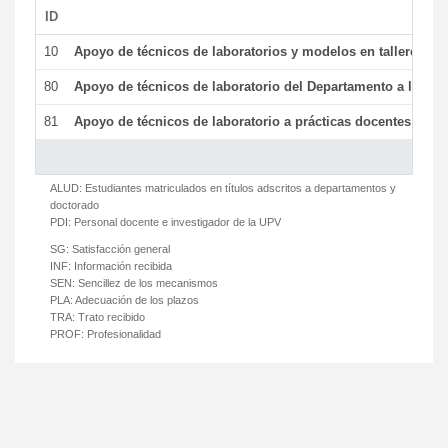
ID
De
10
Apoyo de técnicos de laboratorios y modelos en talleres/la
80
Apoyo de técnicos de laboratorio del Departamento a la acti
81
Apoyo de técnicos de laboratorio a prácticas docentes y ge
ALUD:
Estudiantes matriculados en títulos adscritos a departamentos y
doctorado
PDI:
Personal docente e investigador de la UPV
SG:
Satisfacción general
INF:
Información recibida
SEN:
Sencillez de los mecanismos
PLA:
Adecuación de los plazos
TRA:
Trato recibido
PROF:
Profesionalidad