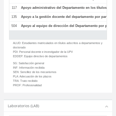
117
Apoyo administrativo del Departamento en los títulos de má
135
Apoyo a la gestión docente del departamento por parte d
504
Apoyo al equipo de dirección del Departamento por parte
ALUD:
Estudiantes matriculados en títulos adscritos a departamentos y
doctorado
PDI:
Personal docente e investigador de la UPV
EDDEP:
Equipo directivo de departamentos
SG:
Satisfacción general
INF:
Información recibida
SEN:
Sencillez de los mecanismos
PLA:
Adecuación de los plazos
TRA:
Trato recibido
PROF:
Profesionalidad
Laboratorios (LAB)