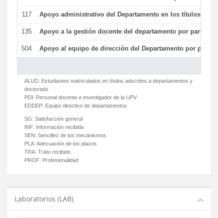
117
Apoyo administrativo del Departamento en los títulos de má
135
Apoyo a la gestión docente del departamento por parte d
504
Apoyo al equipo de dirección del Departamento por parte
ALUD:
Estudiantes matriculados en títulos adscritos a departamentos y
doctorado
PDI:
Personal docente e investigador de la UPV
EDDEP:
Equipo directivo de departamentos
SG:
Satisfacción general
INF:
Información recibida
SEN:
Sencillez de los mecanismos
PLA:
Adecuación de los plazos
TRA:
Trato recibido
PROF:
Profesionalidad
Laboratorios (LAB)