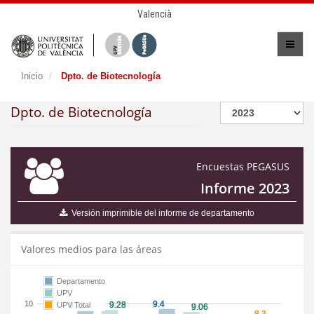
Valencià
Inicio
Dpto. de Biotecnología
Dpto. de Biotecnología
Encuestas PEGASUS
Informe 2023
Versión imprimible del informe de departamento
Valores medios para las áreas
Departamento
UPV
10
UPV Total