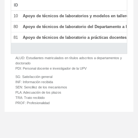
ID
De
10
Apoyo de técnicos de laboratorios y modelos en talleres/la
80
Apoyo de técnicos de laboratorio del Departamento a la acti
81
Apoyo de técnicos de laboratorio a prácticas docentes y ge
ALUD:
Estudiantes matriculados en títulos adscritos a departamentos y
doctorado
PDI:
Personal docente e investigador de la UPV
SG:
Satisfacción general
INF:
Información recibida
SEN:
Sencillez de los mecanismos
PLA:
Adecuación de los plazos
TRA:
Trato recibido
PROF:
Profesionalidad