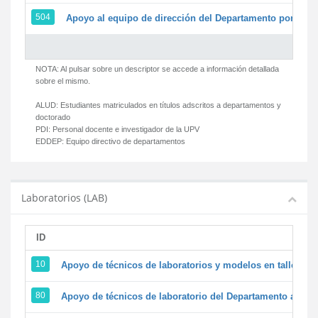
504
Apoyo al equipo de dirección del Departamento por par
NOTA: Al pulsar sobre un descriptor se accede a información detallada
sobre el mismo.
ALUD:
Estudiantes matriculados en títulos adscritos a departamentos y
doctorado
PDI:
Personal docente e investigador de la UPV
EDDEP:
Equipo directivo de departamentos
Laboratorios (LAB)
ID
D
10
Apoyo de técnicos de laboratorios y modelos en talleres/
80
Apoyo de técnicos de laboratorio del Departamento a la ac