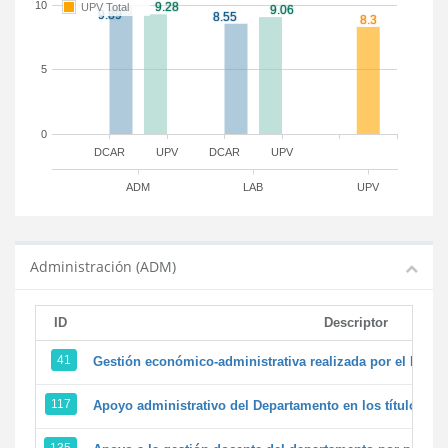
10
UPV Total
5
0
DCAR
UPV
DCAR
UPV
ADM
LAB
UPV
Administración (ADM)
ID
Descriptor
41
Gestión económico-administrativa realizada por el PTG
117
Apoyo administrativo del Departamento en los títulos de 