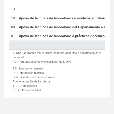
ID
De
10
Apoyo de técnicos de laboratorios y modelos en talleres/la
80
Apoyo de técnicos de laboratorio del Departamento a la acti
81
Apoyo de técnicos de laboratorio a prácticas docentes y ge
ALUD:
Estudiantes matriculados en títulos adscritos a departamentos y
doctorado
PDI:
Personal docente e investigador de la UPV
SG:
Satisfacción general
INF:
Información recibida
SEN:
Sencillez de los mecanismos
PLA:
Adecuación de los plazos
TRA:
Trato recibido
PROF:
Profesionalidad