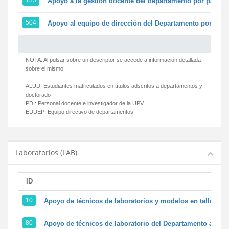
135
Apoyo a la gestión docente del departamento por parte
504
Apoyo al equipo de dirección del Departamento por par
NOTA: Al pulsar sobre un descriptor se accede a información detallada
sobre el mismo.
ALUD:
Estudiantes matriculados en títulos adscritos a departamentos y
doctorado
PDI:
Personal docente e investigador de la UPV
EDDEP:
Equipo directivo de departamentos
Laboratorios (LAB)
ID
D
10
Apoyo de técnicos de laboratorios y modelos en talleres/
80
Apoyo de técnicos de laboratorio del Departamento a la ac