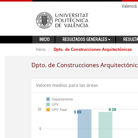
Valencià
INICIO
RESULTADOS GENERALES
RESULT
Inicio
Dpto. de Construcciones Arquitectónicas
Dpto. de Construcciones Arquitectónic
Valores medios para las áreas
Departamento
UPV
10
UPV Total
5