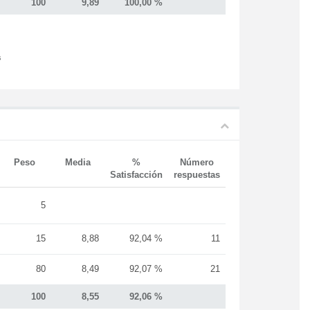
100
9,89
100,00 %
s
Peso
Media
%
Número
Satisfacción
respuestas
5
15
8,88
92,04 %
11
80
8,49
92,07 %
21
100
8,55
92,06 %