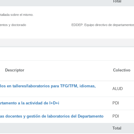
Total
tallada sobre el mismo.
mentos y doctorado
EDDEP:
Equipo directivo de departamento
Descriptor
Colectivo
os en talleres/laboratorios para TFG/TFM, idiomas,
ALUD
rtamento a la actividad de I+D+i
PDI
cas docentes y gestión de laboratorios del Departamento
PDI
Total