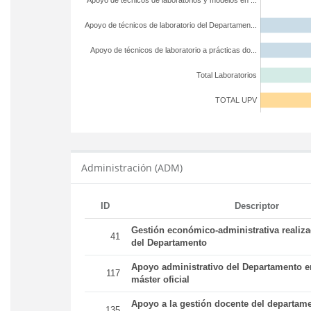
Apoyo de técnicos de laboratorios y modelos en ...
Apoyo de técnicos de laboratorio del Departamen...
Apoyo de técnicos de laboratorio a prácticas do...
Total Laboratorios
TOTAL UPV
Administración (ADM)
ID
Descriptor
Gestión económico-administrativa realiz
41
del Departamento
Apoyo administrativo del Departamento en
117
máster oficial
Apoyo a la gestión docente del departame
135