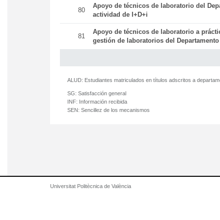
Apoyo de técnicos de laboratorio del Dep
80
actividad de I+D+i
Apoyo de técnicos de laboratorio a práct
81
gestión de laboratorios del Departamento
ALUD:
Estudiantes matriculados en títulos adscritos a departa
SG:
Satisfacción general
INF:
Información recibida
SEN:
Sencillez de los mecanismos
Universitat Politècnica de València