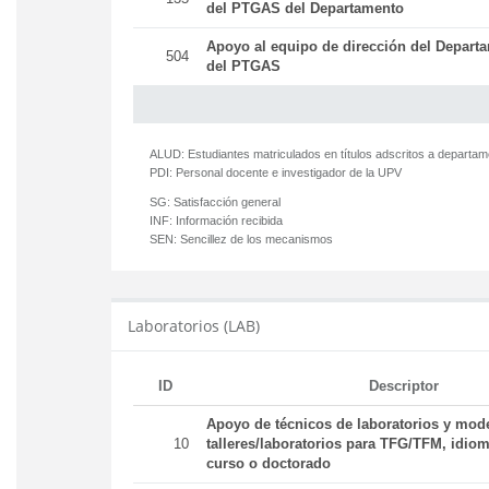
del PTGAS del Departamento
Apoyo al equipo de dirección del Departa
504
del PTGAS
ALUD:
Estudiantes matriculados en títulos adscritos a departa
PDI:
Personal docente e investigador de la UPV
SG:
Satisfacción general
INF:
Información recibida
SEN:
Sencillez de los mecanismos
Laboratorios (LAB)
ID
Descriptor
Apoyo de técnicos de laboratorios y mod
10
talleres/laboratorios para TFG/TFM, idiom
curso o doctorado