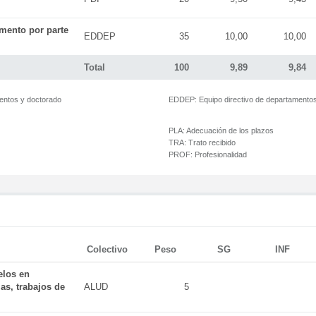
mento por parte
EDDEP
35
10,00
10,00
Total
100
9,89
9,84
mentos y doctorado
EDDEP:
Equipo directivo de departamento
PLA:
Adecuación de los plazos
TRA:
Trato recibido
PROF:
Profesionalidad
Colectivo
Peso
SG
INF
elos en
as, trabajos de
ALUD
5