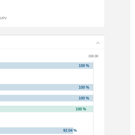
a UPV
100.00