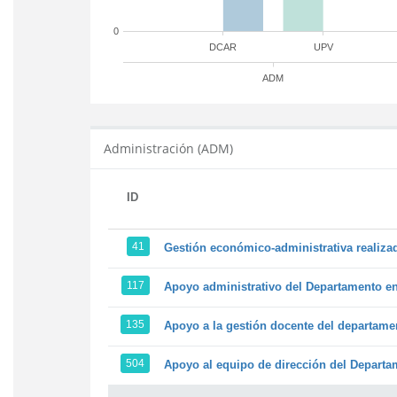
0
DCAR
UPV
ADM
Administración (ADM)
ID
41
Gestión económico-administrativa realiz
117
Apoyo administrativo del Departamento en l
135
Apoyo a la gestión docente del departame
504
Apoyo al equipo de dirección del Depart