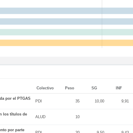
Colectivo
Peso
SG
INF
ada por el PTGAS
PDI
35
10,00
9,91
 los títulos de
ALUD
10
nto por parte
PDI
20
9,50
9,43