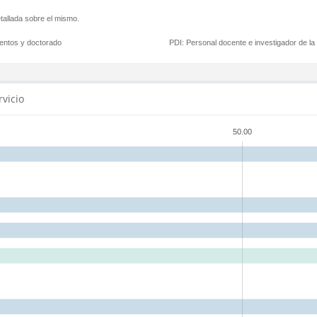
tallada sobre el mismo.
mentos y doctorado
PDI:
Personal docente e investigador de l
rvicio
50.00