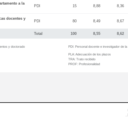
artamento a la
PDI
15
8,88
8,36
icas docentes y
PDI
80
8,49
8,67
Total
100
8,55
8,62
mentos y doctorado
PDI:
Personal docente e investigador de l
PLA:
Adecuación de los plazos
TRA:
Trato recibido
PROF:
Profesionalidad