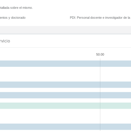
tallada sobre el mismo.
mentos y doctorado
PDI:
Personal docente e investigador de l
rvicio
50.00