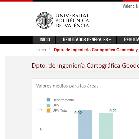
Valencià
INICIO
RESULTADOS GENERALES
RESULT
Inicio
Dpto. de Ingeniería Cartográfica Geodesia y
Dpto. de Ingeniería Cartográfica Geod
Valores medios para las áreas
Departamento
UPV
10
UPV Total
5