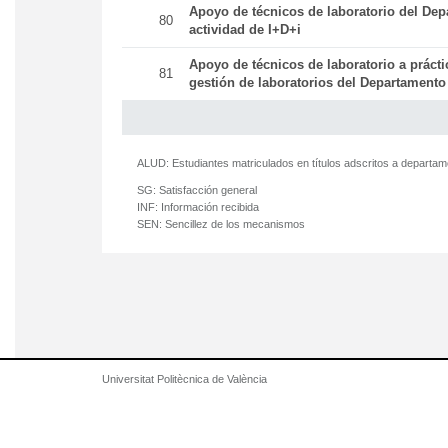
Apoyo de técnicos de laboratorio del Dep
80
actividad de I+D+i
Apoyo de técnicos de laboratorio a práct
81
gestión de laboratorios del Departamento
ALUD:
Estudiantes matriculados en títulos adscritos a departa
SG:
Satisfacción general
INF:
Información recibida
SEN:
Sencillez de los mecanismos
Universitat Politècnica de València