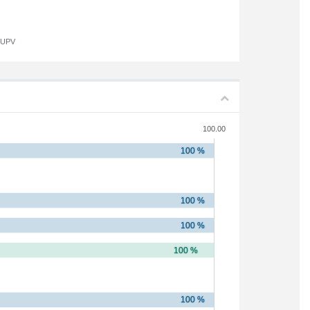
a UPV
100.00