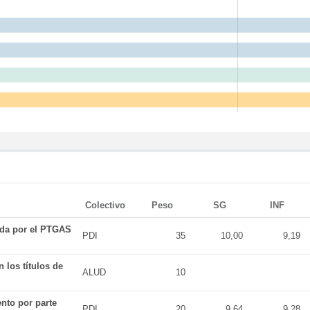
Colectivo
Peso
SG
INF
ada por el PTGAS
PDI
35
10,00
9,19
 los títulos de
ALUD
10
nto por parte
PDI
20
9,64
9,28