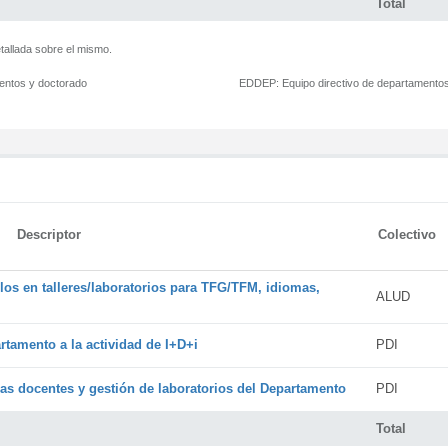
Total
tallada sobre el mismo.
mentos y doctorado
EDDEP:
Equipo directivo de departamento
Descriptor
Colectivo
os en talleres/laboratorios para TFG/TFM, idiomas,
ALUD
rtamento a la actividad de I+D+i
PDI
cas docentes y gestión de laboratorios del Departamento
PDI
Total