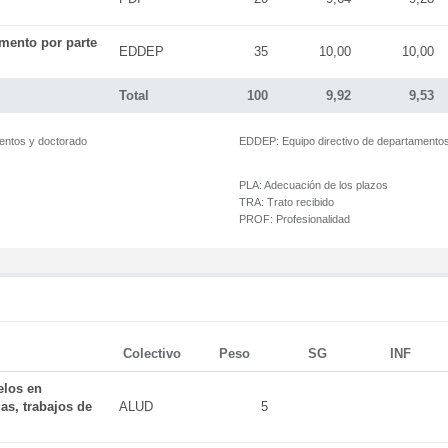
mento por parte
EDDEP
35
10,00
10,00
Total
100
9,92
9,53
mentos y doctorado
EDDEP:
Equipo directivo de departamento
PLA:
Adecuación de los plazos
TRA:
Trato recibido
PROF:
Profesionalidad
Colectivo
Peso
SG
INF
elos en
as, trabajos de
ALUD
5