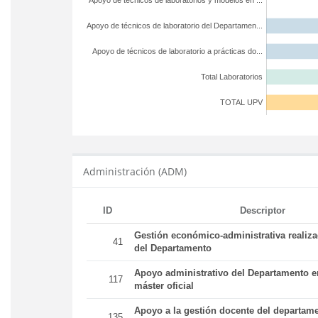
Apoyo de técnicos de laboratorios y modelos en ...
Apoyo de técnicos de laboratorio del Departamen...
Apoyo de técnicos de laboratorio a prácticas do...
Total Laboratorios
TOTAL UPV
Administración (ADM)
ID
Descriptor
Gestión económico-administrativa realiz
41
del Departamento
Apoyo administrativo del Departamento en
117
máster oficial
Apoyo a la gestión docente del departame
135