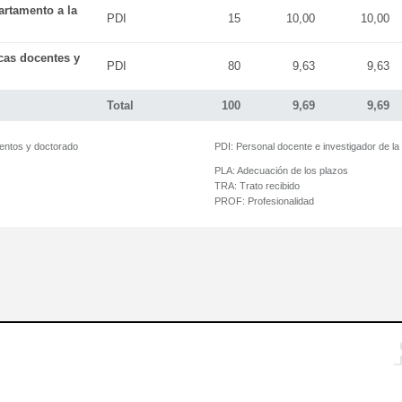
artamento a la
PDI
15
10,00
10,00
icas docentes y
PDI
80
9,63
9,63
Total
100
9,69
9,69
mentos y doctorado
PDI:
Personal docente e investigador de l
PLA:
Adecuación de los plazos
TRA:
Trato recibido
PROF:
Profesionalidad