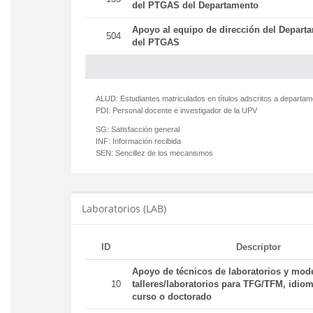
del PTGAS del Departamento
Apoyo al equipo de dirección del Departa
504
del PTGAS
ALUD:
Estudiantes matriculados en títulos adscritos a departa
PDI:
Personal docente e investigador de la UPV
SG:
Satisfacción general
INF:
Información recibida
SEN:
Sencillez de los mecanismos
Laboratorios (LAB)
ID
Descriptor
Apoyo de técnicos de laboratorios y mod
10
talleres/laboratorios para TFG/TFM, idiom
curso o doctorado