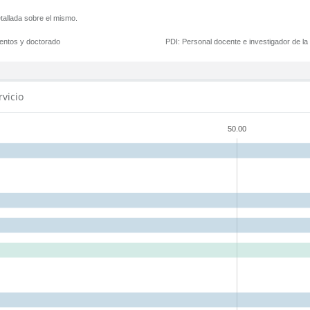
tallada sobre el mismo.
mentos y doctorado
PDI:
Personal docente e investigador de l
rvicio
50.00