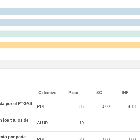
Colectivo
Peso
SG
INF
ada por el PTGAS
PDI
35
10,00
9,48
 los títulos de
ALUD
10
nto por parte
PDI
20
10,00
10,00