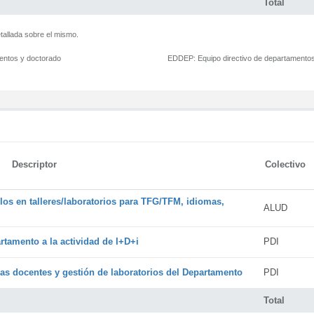
Total
tallada sobre el mismo.
mentos y doctorado
EDDEP:
Equipo directivo de departamento
Descriptor
Colectivo
os en talleres/laboratorios para TFG/TFM, idiomas,
ALUD
rtamento a la actividad de I+D+i
PDI
cas docentes y gestión de laboratorios del Departamento
PDI
Total