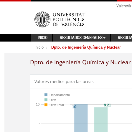
Valencià
INICIO
RESULTADOS GENERALES
RESULT
Inicio
Dpto. de Ingeniería Química y Nuclear
Dpto. de Ingeniería Química y Nuclear
Valores medios para las áreas
Departamento
UPV
10
UPV Total
5