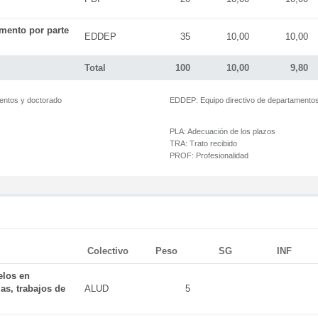
mento por parte
EDDEP
35
10,00
10,00
Total
100
10,00
9,80
mentos y doctorado
EDDEP:
Equipo directivo de departamento
PLA:
Adecuación de los plazos
TRA:
Trato recibido
PROF:
Profesionalidad
Colectivo
Peso
SG
INF
elos en
as, trabajos de
ALUD
5