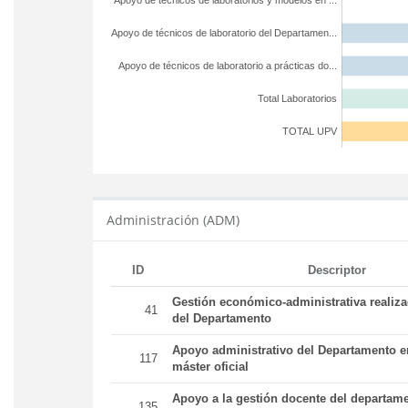
Apoyo de técnicos de laboratorios y modelos en ...
Apoyo de técnicos de laboratorio del Departamen...
Apoyo de técnicos de laboratorio a prácticas do...
Total Laboratorios
TOTAL UPV
Administración (ADM)
ID
Descriptor
Gestión económico-administrativa realiz
41
del Departamento
Apoyo administrativo del Departamento en
117
máster oficial
Apoyo a la gestión docente del departame
135