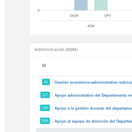
0
DIQN
UPV
ADM
Administración (ADM)
ID
41
Gestión económico-administrativa realiz
117
Apoyo administrativo del Departamento en l
135
Apoyo a la gestión docente del departame
504
Apoyo al equipo de dirección del Depart