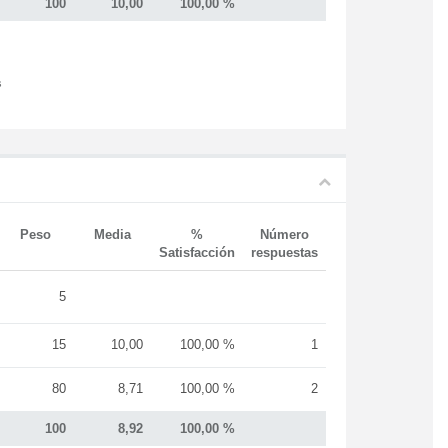
100
10,00
100,00 %
s
Peso
Media
%
Número
Satisfacción
respuestas
5
15
10,00
100,00 %
1
80
8,71
100,00 %
2
100
8,92
100,00 %