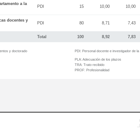
artamento a la
PDI
15
10,00
10,00
icas docentes y
PDI
80
8,71
7,43
Total
100
8,92
7,83
mentos y doctorado
PDI:
Personal docente e investigador de l
PLA:
Adecuación de los plazos
TRA:
Trato recibido
PROF:
Profesionalidad