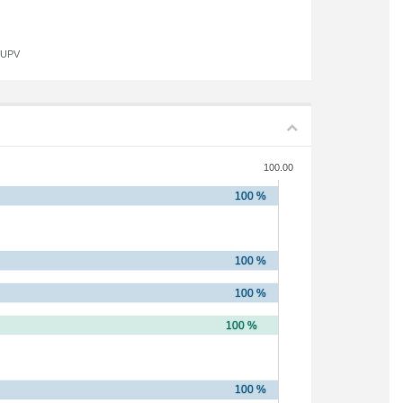
a UPV
100.00