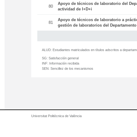
Apoyo de técnicos de laboratorio del Dep
80
actividad de I+D+i
Apoyo de técnicos de laboratorio a práct
81
gestión de laboratorios del Departamento
ALUD:
Estudiantes matriculados en títulos adscritos a departa
SG:
Satisfacción general
INF:
Información recibida
SEN:
Sencillez de los mecanismos
Universitat Politècnica de València