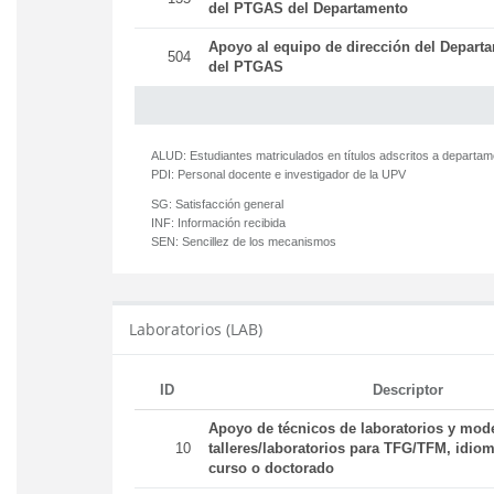
del PTGAS del Departamento
Apoyo al equipo de dirección del Departa
504
del PTGAS
ALUD:
Estudiantes matriculados en títulos adscritos a departa
PDI:
Personal docente e investigador de la UPV
SG:
Satisfacción general
INF:
Información recibida
SEN:
Sencillez de los mecanismos
Laboratorios (LAB)
ID
Descriptor
Apoyo de técnicos de laboratorios y mod
10
talleres/laboratorios para TFG/TFM, idiom
curso o doctorado