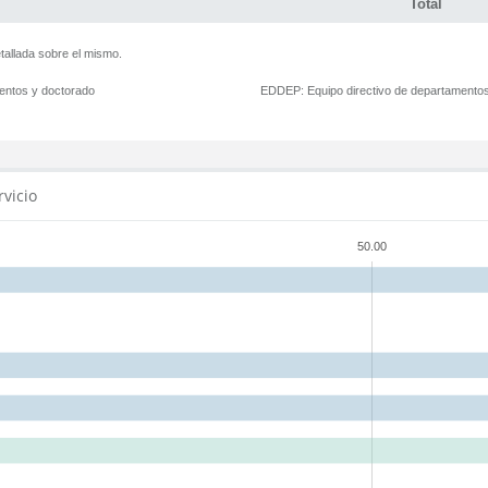
Total
tallada sobre el mismo.
mentos y doctorado
EDDEP:
Equipo directivo de departamento
rvicio
50.00