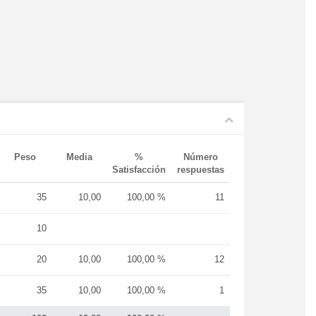
Peso
Media
%
Número
Satisfacción
respuestas
35
10,00
100,00 %
11
10
20
10,00
100,00 %
12
35
10,00
100,00 %
1