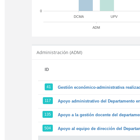
0
DCMA
UPV
ADM
Administración (ADM)
ID
41
Gestión económico-administrativa realiz
117
Apoyo administrativo del Departamento en l
135
Apoyo a la gestión docente del departame
504
Apoyo al equipo de dirección del Depart