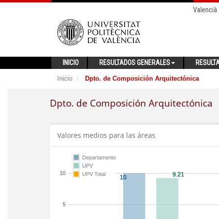
Valencià
INICIO
RESULTADOS GENERALES
RESULT
Inicio
Dpto. de Composición Arquitectónica
Dpto. de Composición Arquitectónica
Valores medios para las áreas
Departamento
UPV
10
UPV Total
5