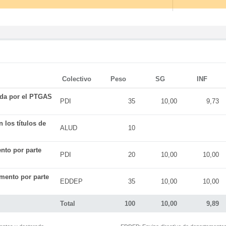
Colectivo
Peso
SG
INF
ada por el PTGAS
PDI
35
10,00
9,73
 los títulos de
ALUD
10
nto por parte
PDI
20
10,00
10,00
mento por parte
EDDEP
35
10,00
10,00
Total
100
10,00
9,89