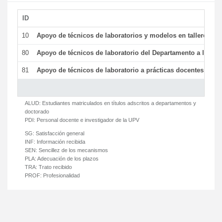
ID
De
10
Apoyo de técnicos de laboratorios y modelos en talleres/la
80
Apoyo de técnicos de laboratorio del Departamento a la acti
81
Apoyo de técnicos de laboratorio a prácticas docentes y ge
ALUD:
Estudiantes matriculados en títulos adscritos a departamentos y
doctorado
PDI:
Personal docente e investigador de la UPV
SG:
Satisfacción general
INF:
Información recibida
SEN:
Sencillez de los mecanismos
PLA:
Adecuación de los plazos
TRA:
Trato recibido
PROF:
Profesionalidad