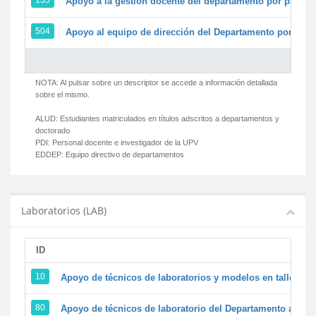
135
Apoyo a la gestión docente del departamento por parte
504
Apoyo al equipo de dirección del Departamento por par
NOTA: Al pulsar sobre un descriptor se accede a información detallada
sobre el mismo.
ALUD:
Estudiantes matriculados en títulos adscritos a departamentos y
doctorado
PDI:
Personal docente e investigador de la UPV
EDDEP:
Equipo directivo de departamentos
Laboratorios (LAB)
ID
D
10
Apoyo de técnicos de laboratorios y modelos en talleres/
80
Apoyo de técnicos de laboratorio del Departamento a la ac