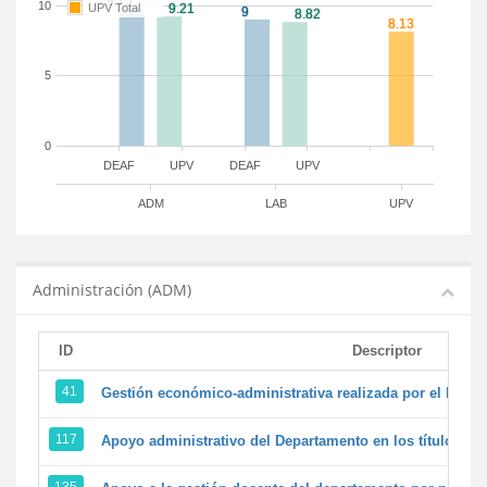
10
UPV Total
5
0
DEAF
UPV
DEAF
UPV
ADM
LAB
UPV
Administración (ADM)
ID
Descriptor
41
Gestión económico-administrativa realizada por el PTG
117
Apoyo administrativo del Departamento en los títulos de 