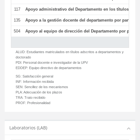
117
Apoyo administrativo del Departamento en los títulos de má
135
Apoyo a la gestión docente del departamento por parte d
504
Apoyo al equipo de dirección del Departamento por parte
ALUD:
Estudiantes matriculados en títulos adscritos a departamentos y
doctorado
PDI:
Personal docente e investigador de la UPV
EDDEP:
Equipo directivo de departamentos
SG:
Satisfacción general
INF:
Información recibida
SEN:
Sencillez de los mecanismos
PLA:
Adecuación de los plazos
TRA:
Trato recibido
PROF:
Profesionalidad
Laboratorios (LAB)