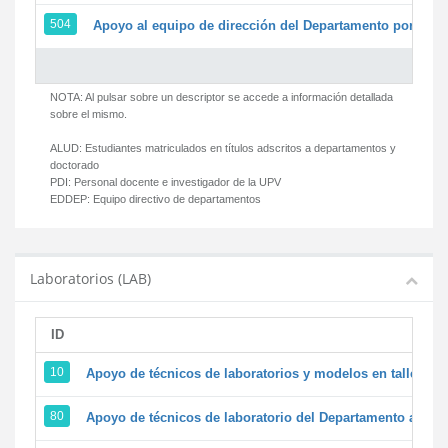
504
Apoyo al equipo de dirección del Departamento por par
NOTA: Al pulsar sobre un descriptor se accede a información detallada
sobre el mismo.
ALUD:
Estudiantes matriculados en títulos adscritos a departamentos y
doctorado
PDI:
Personal docente e investigador de la UPV
EDDEP:
Equipo directivo de departamentos
Laboratorios (LAB)
ID
D
10
Apoyo de técnicos de laboratorios y modelos en talleres/
80
Apoyo de técnicos de laboratorio del Departamento a la ac