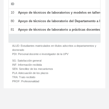
ID
De
10
Apoyo de técnicos de laboratorios y modelos en talleres/la
80
Apoyo de técnicos de laboratorio del Departamento a la acti
81
Apoyo de técnicos de laboratorio a prácticas docentes y ge
ALUD:
Estudiantes matriculados en títulos adscritos a departamentos y
doctorado
PDI:
Personal docente e investigador de la UPV
SG:
Satisfacción general
INF:
Información recibida
SEN:
Sencillez de los mecanismos
PLA:
Adecuación de los plazos
TRA:
Trato recibido
PROF:
Profesionalidad