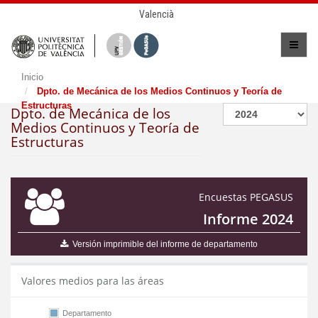
Valencià
Inicio
Dpto. de Mecánica de los Medios Continuos y Teoría de
Estructuras
Dpto. de Mecánica de los
Medios Continuos y Teoría de
Estructuras
Encuestas PEGASUS
Informe 2024
Versión imprimible del informe de departamento
Valores medios para las áreas
Departamento