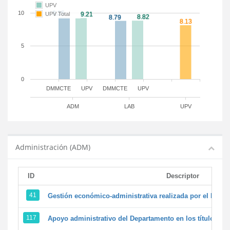
UPV
10
UPV Total
5
0
DMMCTE
UPV
DMMCTE
UPV
ADM
LAB
UPV
Administración (ADM)
ID
Descriptor
41
Gestión económico-administrativa realizada por el PTG
117
Apoyo administrativo del Departamento en los títulos de 