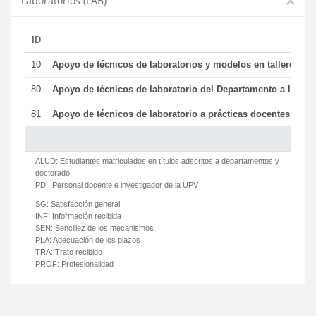
Laboratorios (LAB)
ID
De
10
Apoyo de técnicos de laboratorios y modelos en talleres/la
80
Apoyo de técnicos de laboratorio del Departamento a la acti
81
Apoyo de técnicos de laboratorio a prácticas docentes y ge
ALUD:
Estudiantes matriculados en títulos adscritos a departamentos y
doctorado
PDI:
Personal docente e investigador de la UPV
SG:
Satisfacción general
INF:
Información recibida
SEN:
Sencillez de los mecanismos
PLA:
Adecuación de los plazos
TRA:
Trato recibido
PROF:
Profesionalidad