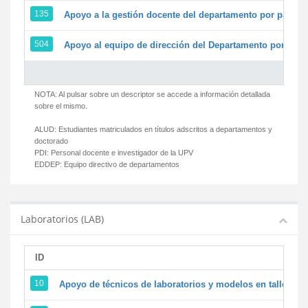
135
Apoyo a la gestión docente del departamento por parte
504
Apoyo al equipo de dirección del Departamento por par
NOTA: Al pulsar sobre un descriptor se accede a información detallada
sobre el mismo.
ALUD:
Estudiantes matriculados en títulos adscritos a departamentos y
doctorado
PDI:
Personal docente e investigador de la UPV
EDDEP:
Equipo directivo de departamentos
Laboratorios (LAB)
ID
D
10
Apoyo de técnicos de laboratorios y modelos en talleres/