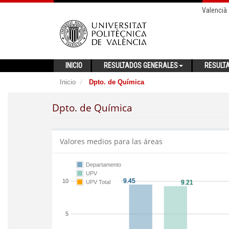
Valencià
INICIO
RESULTADOS GENERALES
RESULT
Inicio
Dpto. de Química
Dpto. de Química
Valores medios para las áreas
Departamento
UPV
10
UPV Total
5