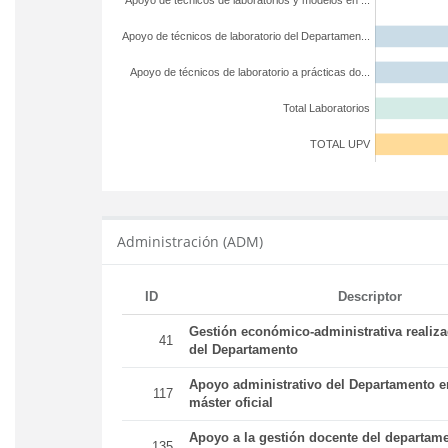
Apoyo de técnicos de laboratorios y modelos en ...
Apoyo de técnicos de laboratorio del Departamen...
Apoyo de técnicos de laboratorio a prácticas do...
Total Laboratorios
TOTAL UPV
Administración (ADM)
ID
Descriptor
Gestión económico-administrativa realiz
41
del Departamento
Apoyo administrativo del Departamento en
117
máster oficial
Apoyo a la gestión docente del departame
135