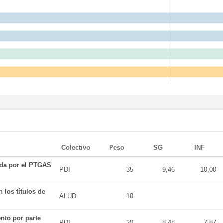
Colectivo
Peso
SG
INF
ada por el PTGAS
PDI
35
9,46
10,00
 los títulos de
ALUD
10
nto por parte
PDI
20
8,48
7,87