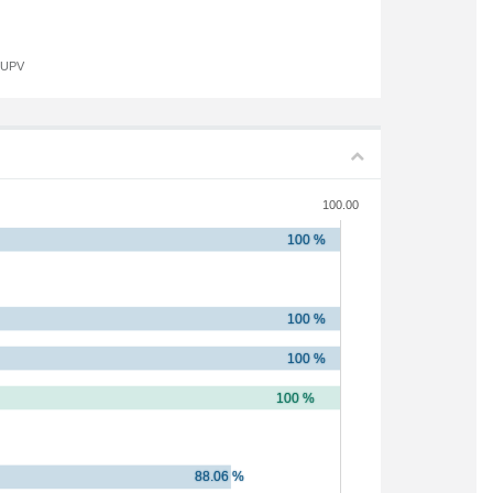
a UPV
100.00