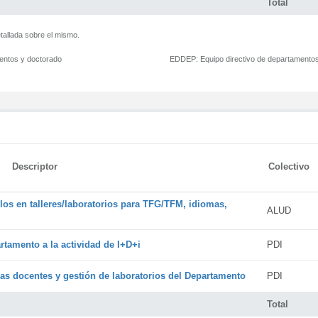
Total
tallada sobre el mismo.
mentos y doctorado
EDDEP:
Equipo directivo de departamento
Descriptor
Colectivo
os en talleres/laboratorios para TFG/TFM, idiomas,
ALUD
rtamento a la actividad de I+D+i
PDI
cas docentes y gestión de laboratorios del Departamento
PDI
Total