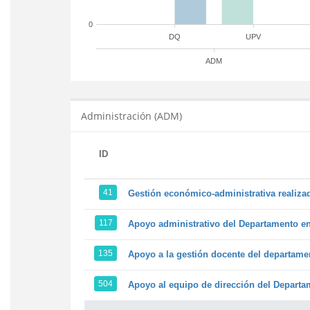
0
DQ
UPV
ADM
Administración (ADM)
ID
41
Gestión económico-administrativa realiz
117
Apoyo administrativo del Departamento en l
135
Apoyo a la gestión docente del departame
504
Apoyo al equipo de dirección del Depart