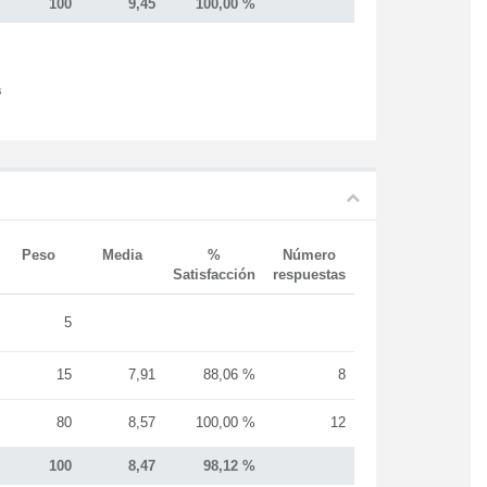
100
9,45
100,00 %
s
Peso
Media
%
Número
Satisfacción
respuestas
5
15
7,91
88,06 %
8
80
8,57
100,00 %
12
100
8,47
98,12 %