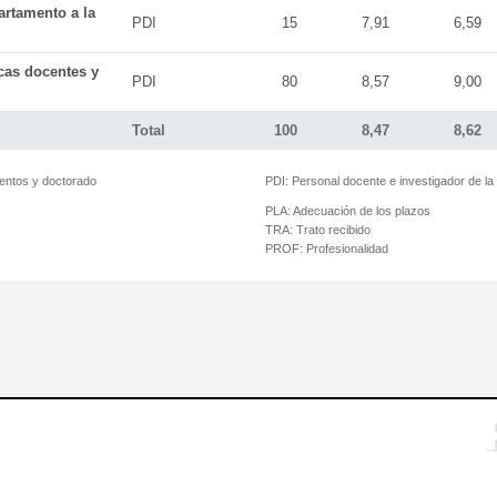
artamento a la
PDI
15
7,91
6,59
icas docentes y
PDI
80
8,57
9,00
Total
100
8,47
8,62
mentos y doctorado
PDI:
Personal docente e investigador de l
PLA:
Adecuación de los plazos
TRA:
Trato recibido
PROF:
Profesionalidad