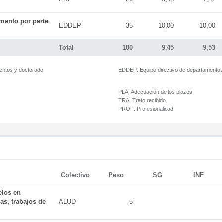
mento por parte
EDDEP
35
10,00
10,00
Total
100
9,45
9,53
mentos y doctorado
EDDEP:
Equipo directivo de departamento
PLA:
Adecuación de los plazos
TRA:
Trato recibido
PROF:
Profesionalidad
Colectivo
Peso
SG
INF
elos en
as, trabajos de
ALUD
5