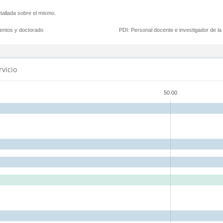
tallada sobre el mismo.
mentos y doctorado
PDI:
Personal docente e investigador de l
rvicio
50.00