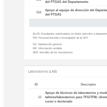
del PTGAS del Departamento
Apoyo al equipo de dirección del Departa
504
del PTGAS
ALUD:
Estudiantes matriculados en títulos adscritos a departa
PDI:
Personal docente e investigador de la UPV
SG:
Satisfacción general
INF:
Información recibida
SEN:
Sencillez de los mecanismos
Laboratorios (LAB)
ID
Descriptor
Apoyo de técnicos de laboratorios y mod
10
talleres/laboratorios para TFG/TFM, idiom
curso o doctorado