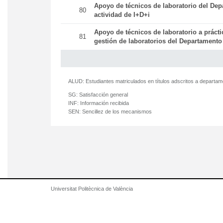
Apoyo de técnicos de laboratorio del Dep
80
actividad de I+D+i
Apoyo de técnicos de laboratorio a práct
81
gestión de laboratorios del Departamento
ALUD:
Estudiantes matriculados en títulos adscritos a departa
SG:
Satisfacción general
INF:
Información recibida
SEN:
Sencillez de los mecanismos
Universitat Politècnica de València