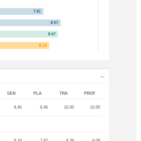
SEN
PLA
TRA
PROF
9,46
9,46
10,00
10,00
8,18
7,87
9,39
9,09