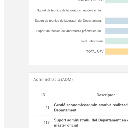
Total Administració
Suport de tècnics de laboratoris i models en ta...
Suport de tècnics de laboratori del Departament...
Suport de tècnics de laboratori a pràctiques do...
Total Laboratoris
TOTAL UPV
Administració (ADM)
ID
Descriptor
Gestió economicoadministrativa realitza
41
Departament
Suport administratiu del Departament en e
117
màster oficial