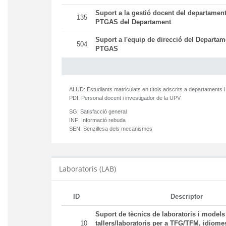
Suport a la gestió docent del departament
135
PTGAS del Departament
Suport a l'equip de direcció del Departam
504
PTGAS
ALUD:
Estudiants matriculats en títols adscrits a departaments i
PDI:
Personal docent i investigador de la UPV
SG:
Satisfacció general
INF:
Informació rebuda
SEN:
Senzillesa dels mecanismes
Laboratoris (LAB)
ID
Descriptor
Suport de tècnics de laboratoris i models
10
tallers/laboratoris per a TFG/TFM, idiomes