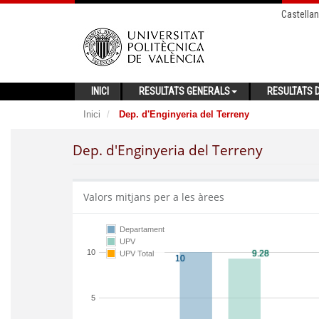
Castella
INICI
RESULTATS GENERALS
RESULTATS D
Inici
Dep. d'Enginyeria del Terreny
Dep. d'Enginyeria del Terreny
Valors mitjans per a les àrees
Departament
UPV
10
UPV Total
5