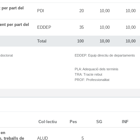
 per part del
PDI
20
10,00
10,00
ent per part del
EDDEP
35
10,00
10,00
Total
100
10,00
10,00
 doctorat
EDDEP:
Equip directiu de departaments
PLA:
Adequació dels terminis
TRA:
Tracte rebut
PROF:
Professionalitat
Col·lectiu
Pes
SG
INF
 en
, treballs de
ALUD
5