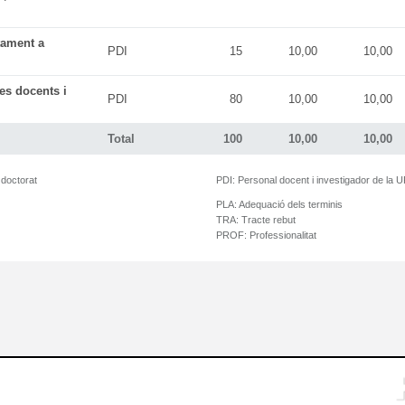
tament a
PDI
15
10,00
10,00
es docents i
PDI
80
10,00
10,00
Total
100
10,00
10,00
 doctorat
PDI:
Personal docent i investigador de la 
PLA:
Adequació dels terminis
TRA:
Tracte rebut
PROF:
Professionalitat