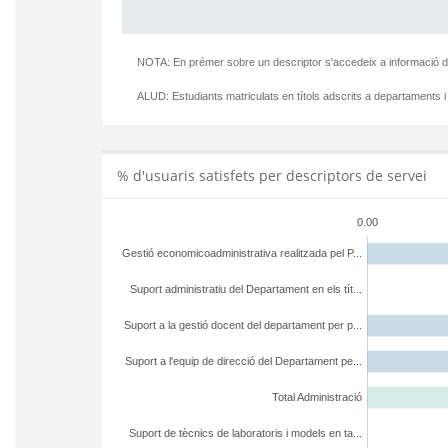
NOTA: En prémer sobre un descriptor s'accedeix a informació d
ALUD:
Estudiants matriculats en títols adscrits a departaments i
% d'usuaris satisfets per descriptors de servei
0.00
Gestió economicoadministrativa realitzada pel P...
Suport administratiu del Departament en els tít...
Suport a la gestió docent del departament per p...
Suport a l'equip de direcció del Departament pe...
Total Administració
Suport de tècnics de laboratoris i models en ta...