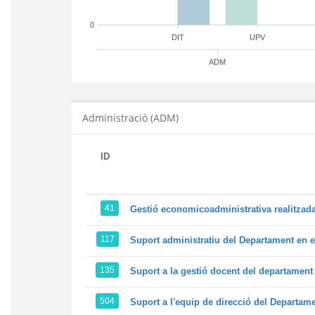
0
DIT
UPV
ADM
Administració (ADM)
ID
41
Gestió economicoadministrativa realitza
117
Suport administratiu del Departament en el
135
Suport a la gestió docent del departamen
504
Suport a l'equip de direcció del Departam