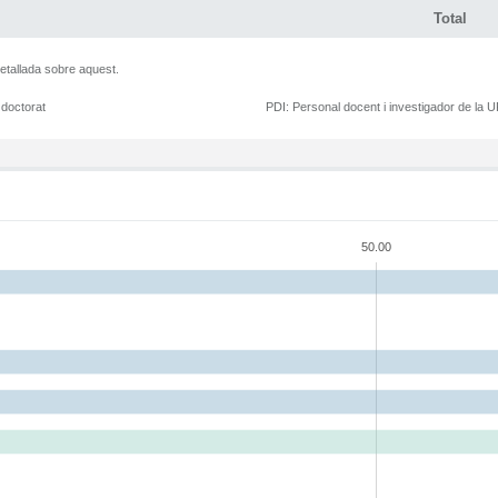
Total
etallada sobre aquest.
 doctorat
PDI:
Personal docent i investigador de la 
50.00