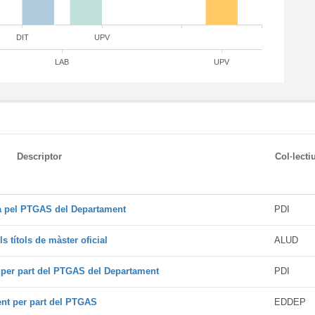
DIT
UPV
LAB
UPV
Descriptor
Col·lecti
da pel PTGAS del Departament
PDI
s títols de màster oficial
ALUD
t per part del PTGAS del Departament
PDI
ent per part del PTGAS
EDDEP