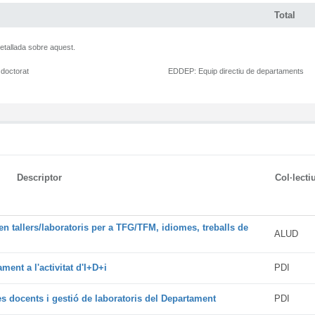
Total
etallada sobre aquest.
 doctorat
EDDEP:
Equip directiu de departaments
Descriptor
Col·lecti
en tallers/laboratoris per a TFG/TFM, idiomes, treballs de
ALUD
ment a l'activitat d'I+D+i
PDI
es docents i gestió de laboratoris del Departament
PDI