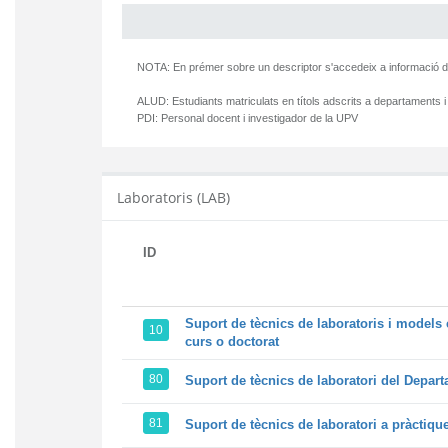
NOTA: En prémer sobre un descriptor s'accedeix a informació d
ALUD:
Estudiants matriculats en títols adscrits a departaments i
PDI:
Personal docent i investigador de la UPV
Laboratoris (LAB)
ID
Suport de tècnics de laboratoris i models 
10
curs o doctorat
80
Suport de tècnics de laboratori del Departa
81
Suport de tècnics de laboratori a pràctiqu