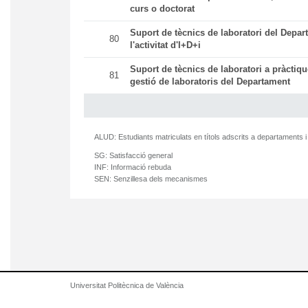
curs o doctorat
Suport de tècnics de laboratori del Depar
80
l'activitat d'I+D+i
Suport de tècnics de laboratori a pràctiqu
81
gestió de laboratoris del Departament
ALUD:
Estudiants matriculats en títols adscrits a departaments i
SG:
Satisfacció general
INF:
Informació rebuda
SEN:
Senzillesa dels mecanismes
Universitat Politècnica de València