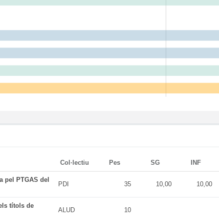
Col·lectiu
Pes
SG
INF
da pel PTGAS del
PDI
35
10,00
10,00
ls títols de
ALUD
10