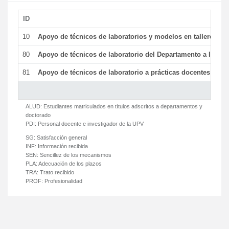
ID
De
10
Apoyo de técnicos de laboratorios y modelos en talleres/la
80
Apoyo de técnicos de laboratorio del Departamento a la acti
81
Apoyo de técnicos de laboratorio a prácticas docentes y ge
ALUD:
Estudiantes matriculados en títulos adscritos a departamentos y
doctorado
PDI:
Personal docente e investigador de la UPV
SG:
Satisfacción general
INF:
Información recibida
SEN:
Sencillez de los mecanismos
PLA:
Adecuación de los plazos
TRA:
Trato recibido
PROF:
Profesionalidad