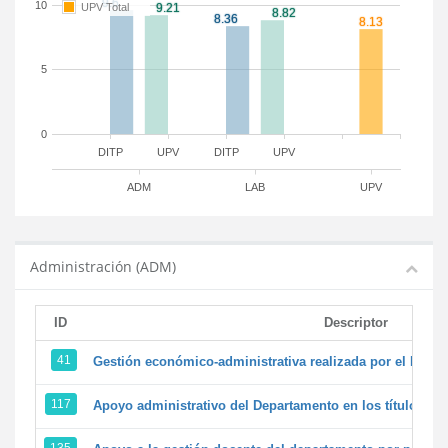
10
UPV Total
5
0
DITP
UPV
DITP
UPV
ADM
LAB
UPV
Administración (ADM)
ID
Descriptor
41
Gestión económico-administrativa realizada por el PTG
117
Apoyo administrativo del Departamento en los títulos de 