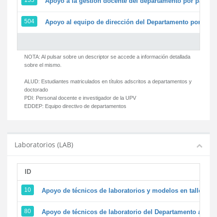
135
Apoyo a la gestión docente del departamento por parte
504
Apoyo al equipo de dirección del Departamento por par
NOTA: Al pulsar sobre un descriptor se accede a información detallada
sobre el mismo.
ALUD:
Estudiantes matriculados en títulos adscritos a departamentos y
doctorado
PDI:
Personal docente e investigador de la UPV
EDDEP:
Equipo directivo de departamentos
Laboratorios (LAB)
ID
D
10
Apoyo de técnicos de laboratorios y modelos en talleres/
80
Apoyo de técnicos de laboratorio del Departamento a la ac