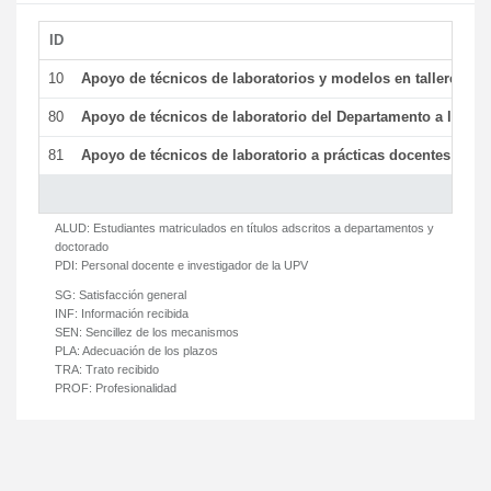
ID
De
10
Apoyo de técnicos de laboratorios y modelos en talleres/la
80
Apoyo de técnicos de laboratorio del Departamento a la acti
81
Apoyo de técnicos de laboratorio a prácticas docentes y ge
ALUD:
Estudiantes matriculados en títulos adscritos a departamentos y
doctorado
PDI:
Personal docente e investigador de la UPV
SG:
Satisfacción general
INF:
Información recibida
SEN:
Sencillez de los mecanismos
PLA:
Adecuación de los plazos
TRA:
Trato recibido
PROF:
Profesionalidad