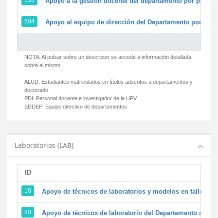
135
Apoyo a la gestión docente del departamento por parte
504
Apoyo al equipo de dirección del Departamento por par
NOTA: Al pulsar sobre un descriptor se accede a información detallada
sobre el mismo.
ALUD:
Estudiantes matriculados en títulos adscritos a departamentos y
doctorado
PDI:
Personal docente e investigador de la UPV
EDDEP:
Equipo directivo de departamentos
Laboratorios (LAB)
ID
D
10
Apoyo de técnicos de laboratorios y modelos en talleres/
80
Apoyo de técnicos de laboratorio del Departamento a la ac