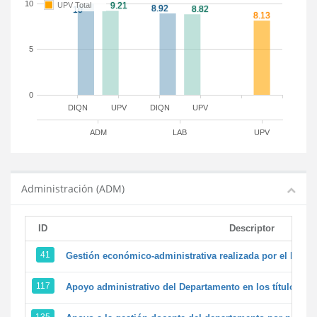
10
UPV Total
5
0
DIQN
UPV
DIQN
UPV
ADM
LAB
UPV
Administración (ADM)
ID
Descriptor
41
Gestión económico-administrativa realizada por el PTG
117
Apoyo administrativo del Departamento en los títulos de 