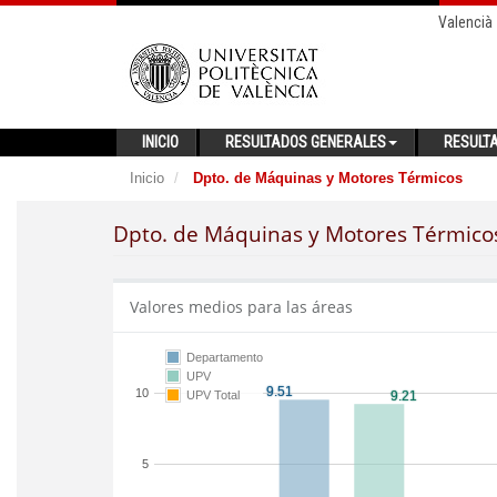
Valencià
INICIO
RESULTADOS GENERALES
RESULT
Inicio
Dpto. de Máquinas y Motores Térmicos
Dpto. de Máquinas y Motores Térmico
Valores medios para las áreas
Departamento
UPV
10
UPV Total
5