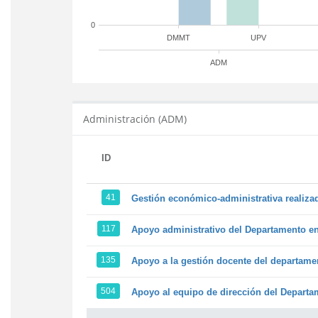
0
DMMT
UPV
ADM
Administración (ADM)
ID
41
Gestión económico-administrativa realiz
117
Apoyo administrativo del Departamento en l
135
Apoyo a la gestión docente del departame
504
Apoyo al equipo de dirección del Depart