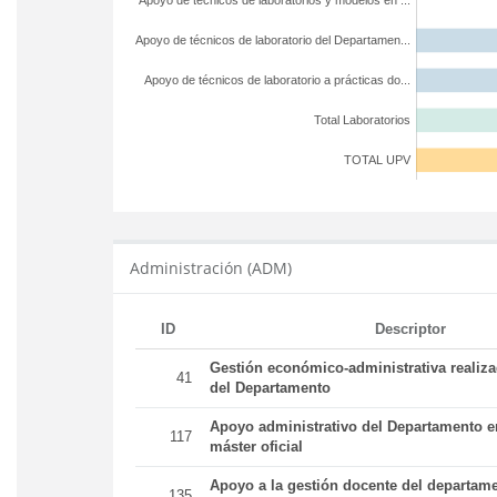
Apoyo de técnicos de laboratorios y modelos en ...
Apoyo de técnicos de laboratorio del Departamen...
Apoyo de técnicos de laboratorio a prácticas do...
Total Laboratorios
TOTAL UPV
Administración (ADM)
ID
Descriptor
Gestión económico-administrativa realiz
41
del Departamento
Apoyo administrativo del Departamento en
117
máster oficial
Apoyo a la gestión docente del departame
135