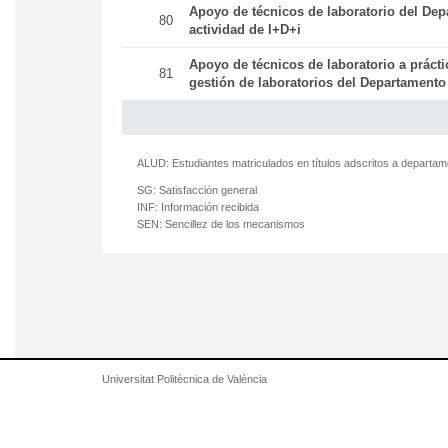
Apoyo de técnicos de laboratorio del Dep
80
actividad de I+D+i
Apoyo de técnicos de laboratorio a práct
81
gestión de laboratorios del Departamento
ALUD:
Estudiantes matriculados en títulos adscritos a departa
SG:
Satisfacción general
INF:
Información recibida
SEN:
Sencillez de los mecanismos
Universitat Politècnica de València