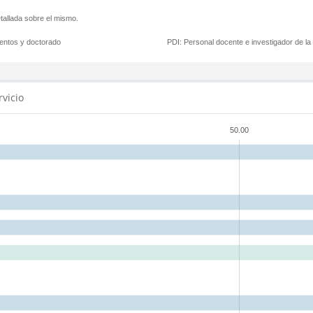
tallada sobre el mismo.
mentos y doctorado
PDI:
Personal docente e investigador de l
rvicio
50.00