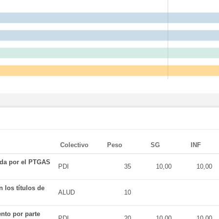
Colectivo
Peso
SG
INF
ada por el PTGAS
PDI
35
10,00
10,00
 los títulos de
ALUD
10
nto por parte
PDI
20
10,00
10,00