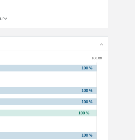
a UPV
100.00