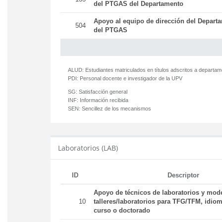
del PTGAS del Departamento
Apoyo al equipo de dirección del Departa
504
del PTGAS
ALUD:
Estudiantes matriculados en títulos adscritos a departa
PDI:
Personal docente e investigador de la UPV
SG:
Satisfacción general
INF:
Información recibida
SEN:
Sencillez de los mecanismos
Laboratorios (LAB)
ID
Descriptor
Apoyo de técnicos de laboratorios y mod
10
talleres/laboratorios para TFG/TFM, idiom
curso o doctorado