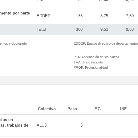
mento por parte
EDDEP
35
8,75
7,50
Total
100
9,51
9,03
mentos y doctorado
EDDEP:
Equipo directivo de departamento
PLA:
Adecuación de los plazos
TRA:
Trato recibido
PROF:
Profesionalidad
Colectivo
Peso
SG
INF
elos en
as, trabajos de
ALUD
5