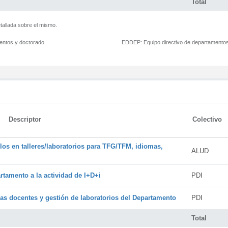
Total
tallada sobre el mismo.
mentos y doctorado
EDDEP:
Equipo directivo de departamento
Descriptor
Colectivo
os en talleres/laboratorios para TFG/TFM, idiomas,
ALUD
rtamento a la actividad de I+D+i
PDI
cas docentes y gestión de laboratorios del Departamento
PDI
Total