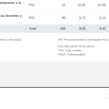
artamento a la
PDI
15
10,00
10,00
icas docentes y
PDI
80
8,73
8,13
Total
100
8,93
8,43
mentos y doctorado
PDI:
Personal docente e investigador de l
PLA:
Adecuación de los plazos
TRA:
Trato recibido
PROF:
Profesionalidad