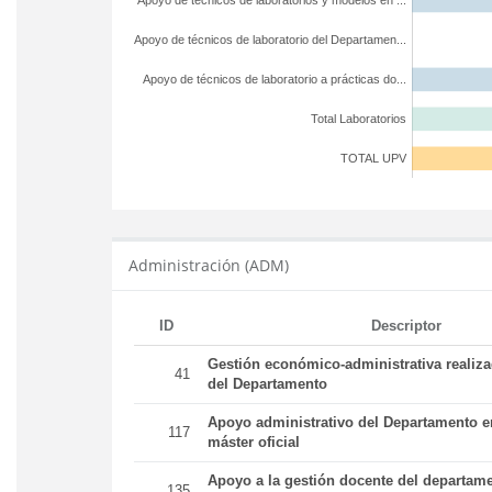
Apoyo de técnicos de laboratorios y modelos en ...
Apoyo de técnicos de laboratorio del Departamen...
Apoyo de técnicos de laboratorio a prácticas do...
Total Laboratorios
TOTAL UPV
Administración (ADM)
ID
Descriptor
Gestión económico-administrativa realiz
41
del Departamento
Apoyo administrativo del Departamento en
117
máster oficial
Apoyo a la gestión docente del departame
135