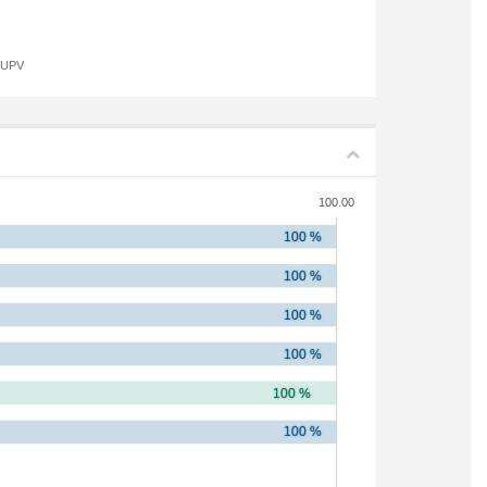
a UPV
100.00