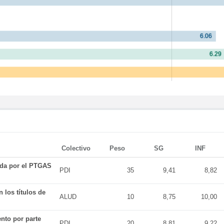
Colectivo
Peso
SG
INF
ada por el PTGAS
PDI
35
9,41
8,82
 los títulos de
ALUD
10
8,75
10,00
nto por parte
PDI
20
8,81
9,22