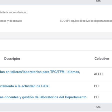
Total
tallada sobre el mismo.
mentos y doctorado
EDDEP:
Equipo directivo de departamento
Descriptor
Colectivo
os en talleres/laboratorios para TFG/TFM, idiomas,
ALUD
rtamento a la actividad de I+D+i
PDI
cas docentes y gestión de laboratorios del Departamento
PDI
Total