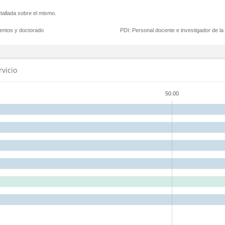
tallada sobre el mismo.
mentos y doctorado
PDI:
Personal docente e investigador de l
rvicio
50.00