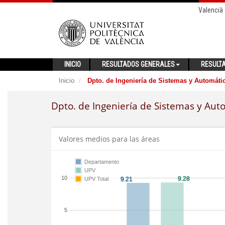
Valencià
INICIO
RESULTADOS GENERALES
RESULT
Inicio
Dpto. de Ingeniería de Sistemas y Automáti
Dpto. de Ingeniería de Sistemas y Aut
Valores medios para las áreas
Departamento
UPV
10
UPV Total
5