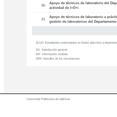
Apoyo de técnicos de laboratorio del Dep
80
actividad de I+D+i
Apoyo de técnicos de laboratorio a práct
81
gestión de laboratorios del Departamento
ALUD:
Estudiantes matriculados en títulos adscritos a departa
SG:
Satisfacción general
INF:
Información recibida
SEN:
Sencillez de los mecanismos
Universitat Politècnica de València