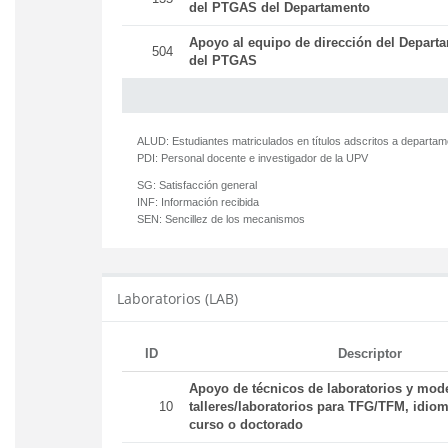
del PTGAS del Departamento
Apoyo al equipo de dirección del Departa
504
del PTGAS
ALUD:
Estudiantes matriculados en títulos adscritos a departa
PDI:
Personal docente e investigador de la UPV
SG:
Satisfacción general
INF:
Información recibida
SEN:
Sencillez de los mecanismos
Laboratorios (LAB)
ID
Descriptor
Apoyo de técnicos de laboratorios y mod
10
talleres/laboratorios para TFG/TFM, idiom
curso o doctorado