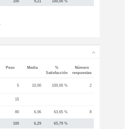
100
9,21
100,00 %
s
Peso
Media
%
Número
Satisfacción
respuestas
5
10,00
100,00 %
2
15
80
6,06
63,65 %
8
100
6,29
65,79 %