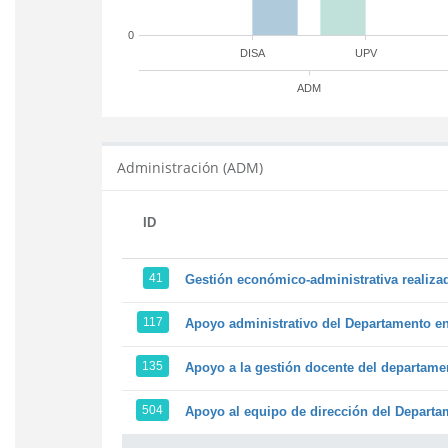
0
DISA
UPV
ADM
Administración (ADM)
ID
41
Gestión económico-administrativa realiz
117
Apoyo administrativo del Departamento en l
135
Apoyo a la gestión docente del departame
504
Apoyo al equipo de dirección del Depart