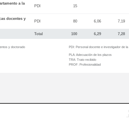
artamento a la
PDI
15
icas docentes y
PDI
80
6,06
7,19
Total
100
6,29
7,28
mentos y doctorado
PDI:
Personal docente e investigador de l
PLA:
Adecuación de los plazos
TRA:
Trato recibido
PROF:
Profesionalidad