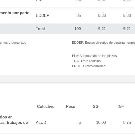
mento por parte
EDDEP
35
9,38
9,38
Total
100
9,21
9,21
mentos y doctorado
EDDEP:
Equipo directivo de departamento
PLA:
Adecuación de los plazos
TRA:
Trato recibido
PROF:
Profesionalidad
Colectivo
Peso
SG
INF
elos en
as, trabajos de
ALUD
5
10,00
8,75