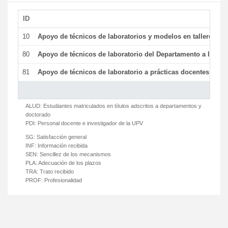
ID
De
10
Apoyo de técnicos de laboratorios y modelos en talleres/la
80
Apoyo de técnicos de laboratorio del Departamento a la acti
81
Apoyo de técnicos de laboratorio a prácticas docentes y ge
ALUD:
Estudiantes matriculados en títulos adscritos a departamentos y
doctorado
PDI:
Personal docente e investigador de la UPV
SG:
Satisfacción general
INF:
Información recibida
SEN:
Sencillez de los mecanismos
PLA:
Adecuación de los plazos
TRA:
Trato recibido
PROF:
Profesionalidad