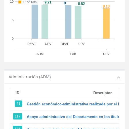
10
UPV Total
5
0
DEAF
UPV
DEAF
UPV
ADM
LAB
UPV
Administración (ADM)
ID
Descriptor
41
Gestión económico-administrativa realizada por el PTG
117
Apoyo administrativo del Departamento en los títulos de 