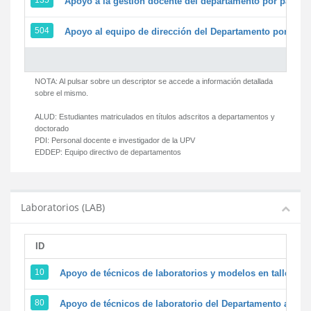
135
Apoyo a la gestión docente del departamento por parte
504
Apoyo al equipo de dirección del Departamento por par
NOTA: Al pulsar sobre un descriptor se accede a información detallada
sobre el mismo.
ALUD:
Estudiantes matriculados en títulos adscritos a departamentos y
doctorado
PDI:
Personal docente e investigador de la UPV
EDDEP:
Equipo directivo de departamentos
Laboratorios (LAB)
ID
D
10
Apoyo de técnicos de laboratorios y modelos en talleres/
80
Apoyo de técnicos de laboratorio del Departamento a la ac