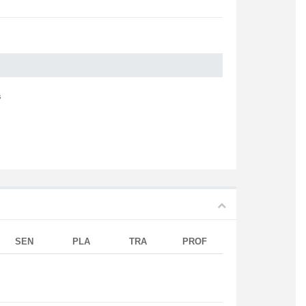
s
SEN
PLA
TRA
PROF