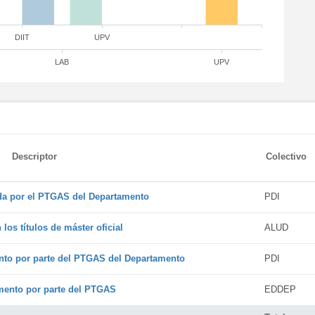
DIIT
UPV
LAB
UPV
Descriptor
Colectivo
ada por el PTGAS del Departamento
PDI
os títulos de máster oficial
ALUD
nto por parte del PTGAS del Departamento
PDI
amento por parte del PTGAS
EDDEP