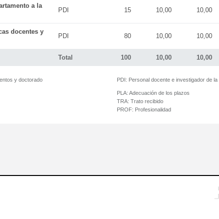
artamento a la
PDI
15
10,00
10,00
icas docentes y
PDI
80
10,00
10,00
Total
100
10,00
10,00
mentos y doctorado
PDI:
Personal docente e investigador de l
PLA:
Adecuación de los plazos
TRA:
Trato recibido
PROF:
Profesionalidad