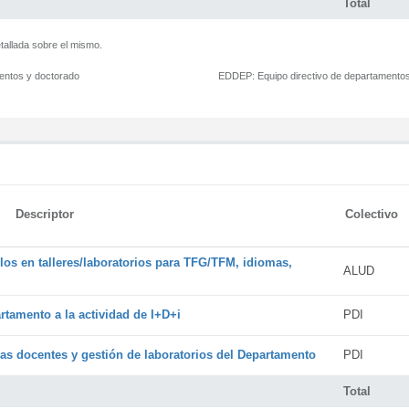
Total
tallada sobre el mismo.
mentos y doctorado
EDDEP:
Equipo directivo de departamento
Descriptor
Colectivo
os en talleres/laboratorios para TFG/TFM, idiomas,
ALUD
rtamento a la actividad de I+D+i
PDI
cas docentes y gestión de laboratorios del Departamento
PDI
Total