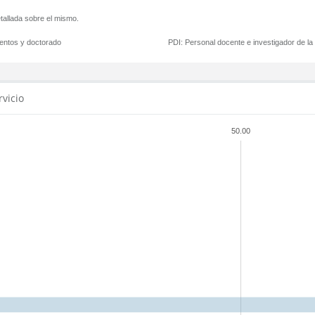
tallada sobre el mismo.
mentos y doctorado
PDI:
Personal docente e investigador de l
rvicio
50.00