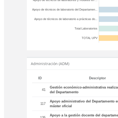
Apoyo de técnicos de laboratorios y modelos en ...
Apoyo de técnicos de laboratorio del Departamen...
Apoyo de técnicos de laboratorio a prácticas do...
Total Laboratorios
TOTAL UPV
Administración (ADM)
ID
Descriptor
Gestión económico-administrativa realiz
41
del Departamento
Apoyo administrativo del Departamento en
117
máster oficial
Apoyo a la gestión docente del departame
135