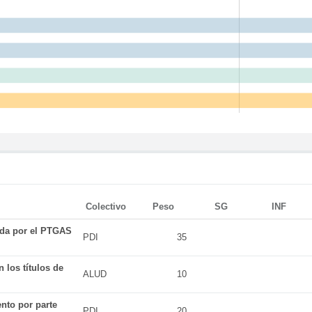
Colectivo
Peso
SG
INF
ada por el PTGAS
PDI
35
 los títulos de
ALUD
10
nto por parte
PDI
20