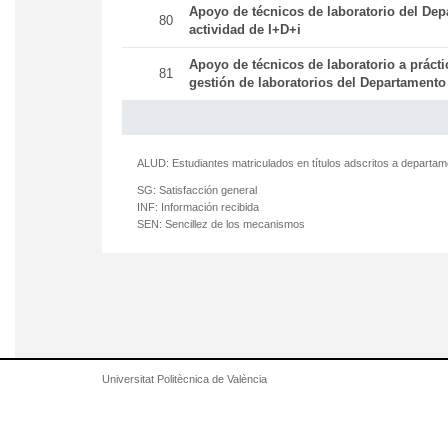
Apoyo de técnicos de laboratorio del Dep
80
actividad de I+D+i
Apoyo de técnicos de laboratorio a práct
81
gestión de laboratorios del Departamento
ALUD:
Estudiantes matriculados en títulos adscritos a departa
SG:
Satisfacción general
INF:
Información recibida
SEN:
Sencillez de los mecanismos
Universitat Politècnica de València