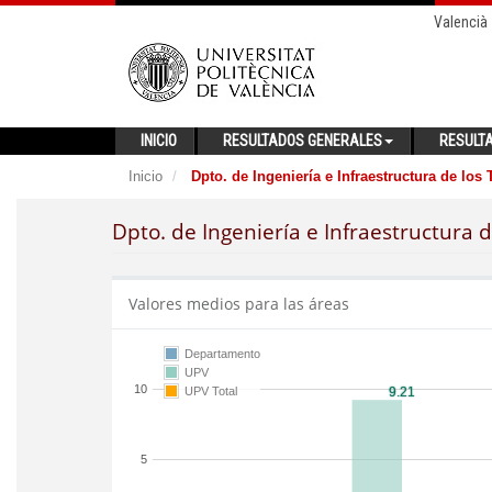
Valencià
INICIO
RESULTADOS GENERALES
RESULT
Inicio
Dpto. de Ingeniería e Infraestructura de los
Dpto. de Ingeniería e Infraestructura 
Valores medios para las áreas
Departamento
UPV
10
UPV Total
5