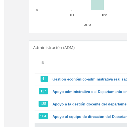
0
DIIT
UPV
ADM
Administración (ADM)
ID
41
Gestión económico-administrativa realiz
117
Apoyo administrativo del Departamento en l
135
Apoyo a la gestión docente del departame
504
Apoyo al equipo de dirección del Depart