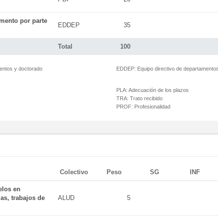
mento por parte
EDDEP
35
Total
100
mentos y doctorado
EDDEP:
Equipo directivo de departamento
PLA:
Adecuación de los plazos
TRA:
Trato recibido
PROF:
Profesionalidad
Colectivo
Peso
SG
INF
elos en
as, trabajos de
ALUD
5