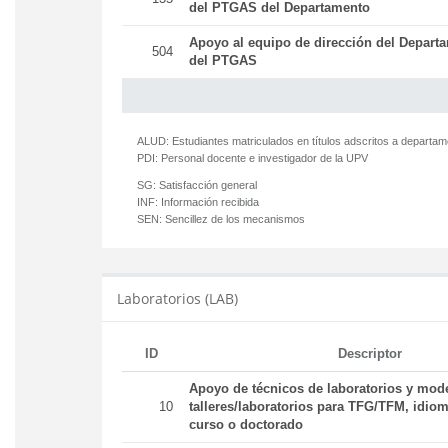
del PTGAS del Departamento
Apoyo al equipo de dirección del Departa
504
del PTGAS
ALUD:
Estudiantes matriculados en títulos adscritos a departa
PDI:
Personal docente e investigador de la UPV
SG:
Satisfacción general
INF:
Información recibida
SEN:
Sencillez de los mecanismos
Laboratorios (LAB)
ID
Descriptor
Apoyo de técnicos de laboratorios y mod
10
talleres/laboratorios para TFG/TFM, idiom
curso o doctorado