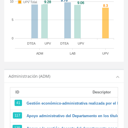
10
UPV Total
5
0
DTEA
UPV
DTEA
UPV
ADM
LAB
UPV
Administración (ADM)
ID
Descriptor
41
Gestión económico-administrativa realizada por el PTG
117
Apoyo administrativo del Departamento en los títulos de 