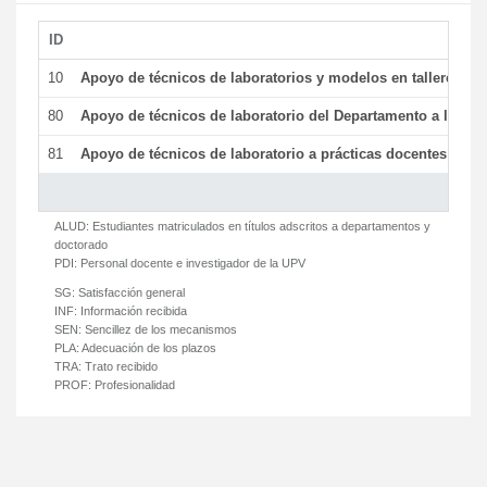
ID
De
10
Apoyo de técnicos de laboratorios y modelos en talleres/la
80
Apoyo de técnicos de laboratorio del Departamento a la acti
81
Apoyo de técnicos de laboratorio a prácticas docentes y ge
ALUD:
Estudiantes matriculados en títulos adscritos a departamentos y
doctorado
PDI:
Personal docente e investigador de la UPV
SG:
Satisfacción general
INF:
Información recibida
SEN:
Sencillez de los mecanismos
PLA:
Adecuación de los plazos
TRA:
Trato recibido
PROF:
Profesionalidad