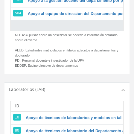
135
Apoyo a la gestión docente del departamento por parte
504
Apoyo al equipo de dirección del Departamento por par
NOTA: Al pulsar sobre un descriptor se accede a información detallada
sobre el mismo.
ALUD:
Estudiantes matriculados en títulos adscritos a departamentos y
doctorado
PDI:
Personal docente e investigador de la UPV
EDDEP:
Equipo directivo de departamentos
Laboratorios (LAB)
ID
D
10
Apoyo de técnicos de laboratorios y modelos en talleres/
80
Apoyo de técnicos de laboratorio del Departamento a la ac