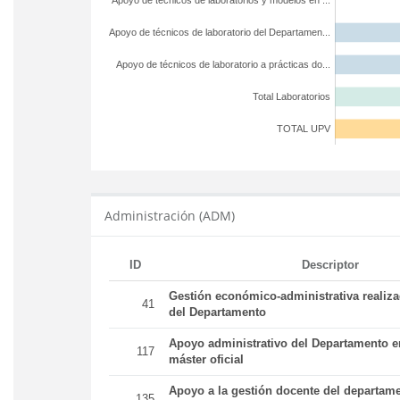
Apoyo de técnicos de laboratorios y modelos en ...
Apoyo de técnicos de laboratorio del Departamen...
Apoyo de técnicos de laboratorio a prácticas do...
Total Laboratorios
TOTAL UPV
Administración (ADM)
ID
Descriptor
Gestión económico-administrativa realiz
41
del Departamento
Apoyo administrativo del Departamento en
117
máster oficial
Apoyo a la gestión docente del departame
135