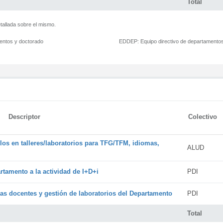
Total
tallada sobre el mismo.
mentos y doctorado
EDDEP:
Equipo directivo de departamento
Descriptor
Colectivo
os en talleres/laboratorios para TFG/TFM, idiomas,
ALUD
rtamento a la actividad de I+D+i
PDI
cas docentes y gestión de laboratorios del Departamento
PDI
Total