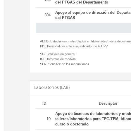
del PTGAS del Departamento
Apoyo al equipo de dirección del Departa
504
del PTGAS
ALUD:
Estudiantes matriculados en títulos adscritos a departa
PDI:
Personal docente e investigador de la UPV
SG:
Satisfacción general
INF:
Información recibida
SEN:
Sencillez de los mecanismos
Laboratorios (LAB)
ID
Descriptor
Apoyo de técnicos de laboratorios y mod
10
talleres/laboratorios para TFG/TFM, idiom
curso o doctorado