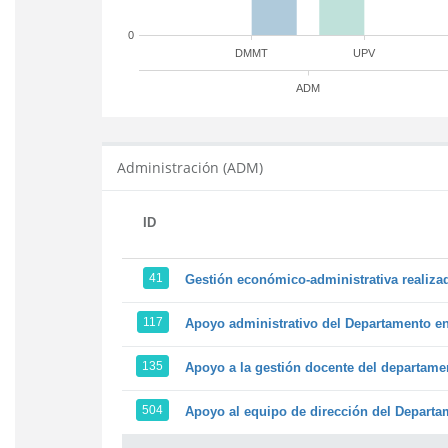
0
DMMT
UPV
ADM
Administración (ADM)
ID
41
Gestión económico-administrativa realiz
117
Apoyo administrativo del Departamento en l
135
Apoyo a la gestión docente del departame
504
Apoyo al equipo de dirección del Depart