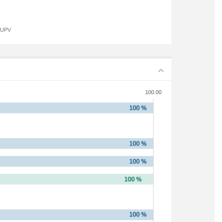
a UPV
100.00