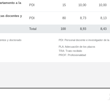
artamento a la
PDI
15
10,00
10,00
icas docentes y
PDI
80
8,73
8,13
Total
100
8,93
8,43
mentos y doctorado
PDI:
Personal docente e investigador de l
PLA:
Adecuación de los plazos
TRA:
Trato recibido
PROF:
Profesionalidad