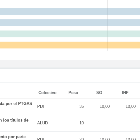
Colectivo
Peso
SG
INF
ada por el PTGAS
PDI
35
10,00
10,00
 los títulos de
ALUD
10
nto por parte
PDI
20
10,00
10,00