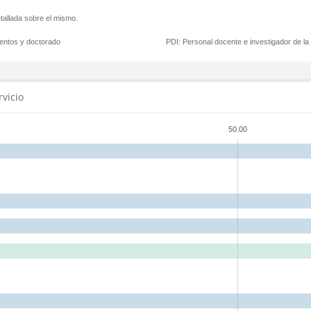
tallada sobre el mismo.
mentos y doctorado
PDI:
Personal docente e investigador de l
rvicio
50.00