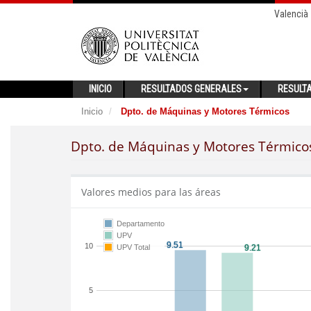
Valencià
INICIO
RESULTADOS GENERALES
RESULT
Inicio
Dpto. de Máquinas y Motores Térmicos
Dpto. de Máquinas y Motores Térmico
Valores medios para las áreas
Departamento
UPV
10
UPV Total
5