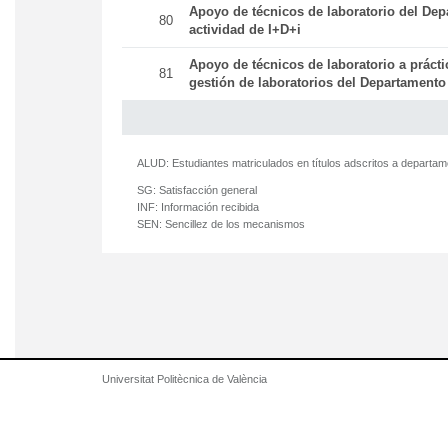
Apoyo de técnicos de laboratorio del Dep
80
actividad de I+D+i
Apoyo de técnicos de laboratorio a práct
81
gestión de laboratorios del Departamento
ALUD:
Estudiantes matriculados en títulos adscritos a departa
SG:
Satisfacción general
INF:
Información recibida
SEN:
Sencillez de los mecanismos
Universitat Politècnica de València