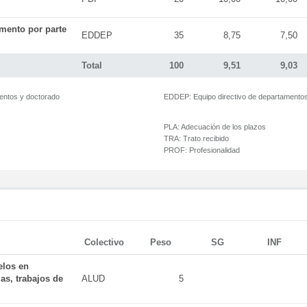
mento por parte
EDDEP
35
8,75
7,50
Total
100
9,51
9,03
mentos y doctorado
EDDEP:
Equipo directivo de departamento
PLA:
Adecuación de los plazos
TRA:
Trato recibido
PROF:
Profesionalidad
Colectivo
Peso
SG
INF
elos en
as, trabajos de
ALUD
5