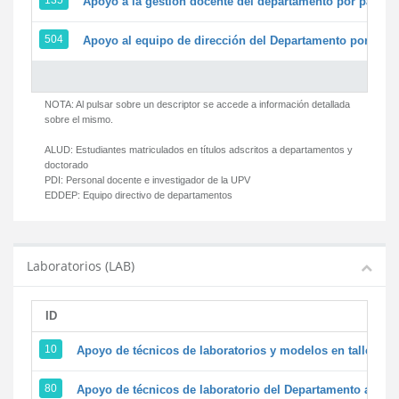
135
Apoyo a la gestión docente del departamento por parte
504
Apoyo al equipo de dirección del Departamento por par
NOTA: Al pulsar sobre un descriptor se accede a información detallada
sobre el mismo.
ALUD:
Estudiantes matriculados en títulos adscritos a departamentos y
doctorado
PDI:
Personal docente e investigador de la UPV
EDDEP:
Equipo directivo de departamentos
Laboratorios (LAB)
ID
D
10
Apoyo de técnicos de laboratorios y modelos en talleres/
80
Apoyo de técnicos de laboratorio del Departamento a la ac