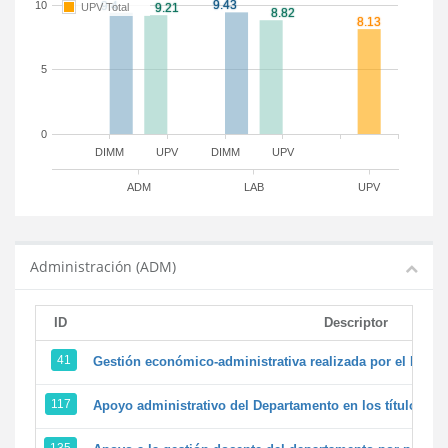
10
UPV Total
5
0
DIMM
UPV
DIMM
UPV
ADM
LAB
UPV
Administración (ADM)
ID
Descriptor
41
Gestión económico-administrativa realizada por el PTG
117
Apoyo administrativo del Departamento en los títulos de 