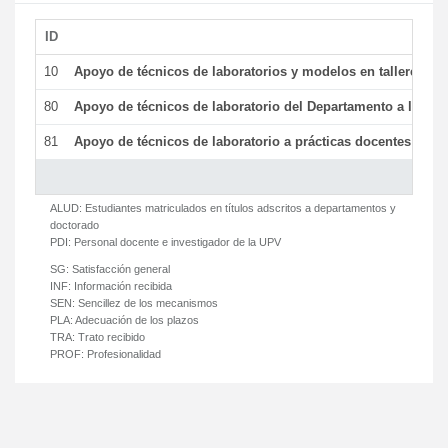
ID
De
10
Apoyo de técnicos de laboratorios y modelos en talleres/la
80
Apoyo de técnicos de laboratorio del Departamento a la acti
81
Apoyo de técnicos de laboratorio a prácticas docentes y ge
ALUD:
Estudiantes matriculados en títulos adscritos a departamentos y
doctorado
PDI:
Personal docente e investigador de la UPV
SG:
Satisfacción general
INF:
Información recibida
SEN:
Sencillez de los mecanismos
PLA:
Adecuación de los plazos
TRA:
Trato recibido
PROF:
Profesionalidad