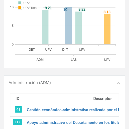
UPV
10
UPV Total
5
0
DIIT
UPV
DIIT
UPV
ADM
LAB
UPV
Administración (ADM)
ID
Descriptor
41
Gestión económico-administrativa realizada por el PTG
117
Apoyo administrativo del Departamento en los títulos de 