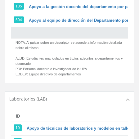
135
Apoyo a la gestión docente del departamento por parte
504
Apoyo al equipo de dirección del Departamento por par
NOTA: Al pulsar sobre un descriptor se accede a información detallada
sobre el mismo.
ALUD:
Estudiantes matriculados en títulos adscritos a departamentos y
doctorado
PDI:
Personal docente e investigador de la UPV
EDDEP:
Equipo directivo de departamentos
Laboratorios (LAB)
ID
D
10
Apoyo de técnicos de laboratorios y modelos en talleres/