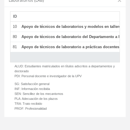
Laboratorios (LAB)
ID
De
10
Apoyo de técnicos de laboratorios y modelos en talleres/la
80
Apoyo de técnicos de laboratorio del Departamento a la acti
81
Apoyo de técnicos de laboratorio a prácticas docentes y ge
ALUD:
Estudiantes matriculados en títulos adscritos a departamentos y
doctorado
PDI:
Personal docente e investigador de la UPV
SG:
Satisfacción general
INF:
Información recibida
SEN:
Sencillez de los mecanismos
PLA:
Adecuación de los plazos
TRA:
Trato recibido
PROF:
Profesionalidad