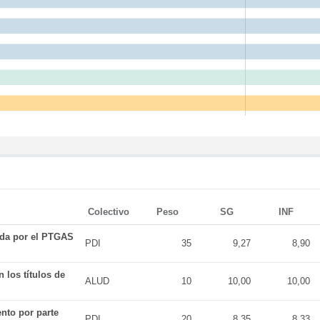
Colectivo
Peso
SG
INF
ada por el PTGAS
PDI
35
9,27
8,90
 los títulos de
ALUD
10
10,00
10,00
nto por parte
PDI
20
8,35
8,33