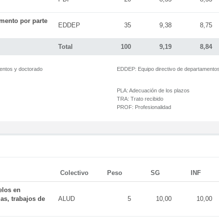
mento por parte
EDDEP
35
9,38
8,75
Total
100
9,19
8,84
mentos y doctorado
EDDEP:
Equipo directivo de departamento
PLA:
Adecuación de los plazos
TRA:
Trato recibido
PROF:
Profesionalidad
Colectivo
Peso
SG
INF
elos en
as, trabajos de
ALUD
5
10,00
10,00