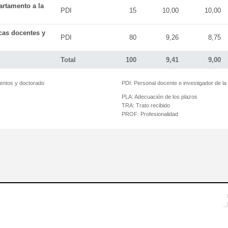
artamento a la
PDI
15
10,00
10,00
icas docentes y
PDI
80
9,26
8,75
Total
100
9,41
9,00
mentos y doctorado
PDI:
Personal docente e investigador de l
PLA:
Adecuación de los plazos
TRA:
Trato recibido
PROF:
Profesionalidad