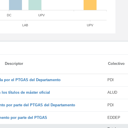
DC
UPV
LAB
UPV
Descriptor
Colectivo
ada por el PTGAS del Departamento
PDI
os títulos de máster oficial
ALUD
nto por parte del PTGAS del Departamento
PDI
amento por parte del PTGAS
EDDEP