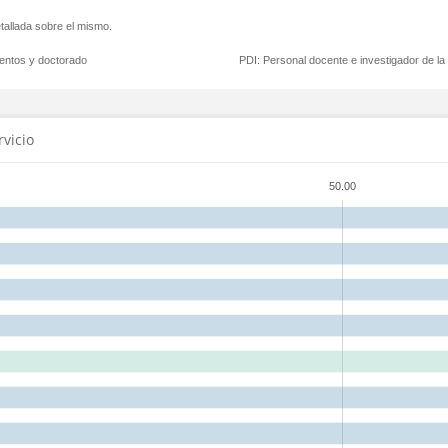
tallada sobre el mismo.
mentos y doctorado
PDI:
Personal docente e investigador de l
rvicio
50.00