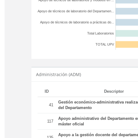
Apoyo de técnicos de laboratorios y modelos en ...
Apoyo de técnicos de laboratorio del Departamen...
Apoyo de técnicos de laboratorio a prácticas do...
Total Laboratorios
TOTAL UPV
Administración (ADM)
ID
Descriptor
Gestión económico-administrativa realiz
41
del Departamento
Apoyo administrativo del Departamento en
117
máster oficial
Apoyo a la gestión docente del departame
135