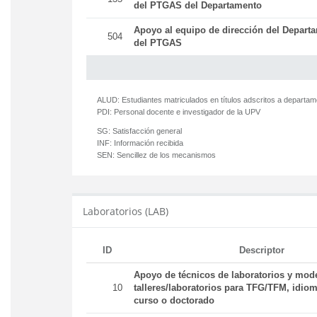
del PTGAS del Departamento
Apoyo al equipo de dirección del Departa
504
del PTGAS
ALUD:
Estudiantes matriculados en títulos adscritos a departa
PDI:
Personal docente e investigador de la UPV
SG:
Satisfacción general
INF:
Información recibida
SEN:
Sencillez de los mecanismos
Laboratorios (LAB)
ID
Descriptor
Apoyo de técnicos de laboratorios y mod
10
talleres/laboratorios para TFG/TFM, idiom
curso o doctorado