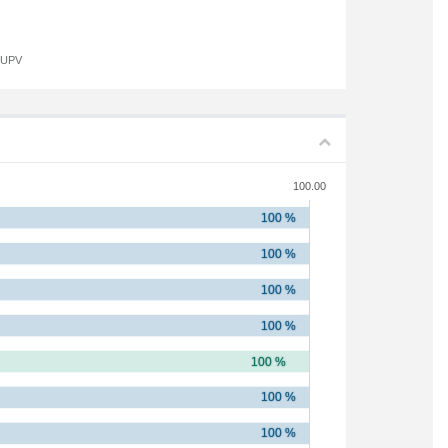
a UPV
100.00