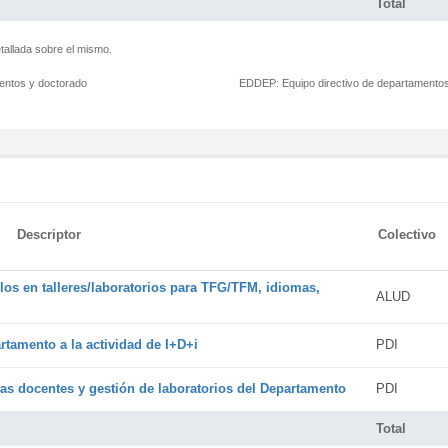
Total
tallada sobre el mismo.
mentos y doctorado
EDDEP:
Equipo directivo de departamento
Descriptor
Colectivo
os en talleres/laboratorios para TFG/TFM, idiomas,
ALUD
rtamento a la actividad de I+D+i
PDI
cas docentes y gestión de laboratorios del Departamento
PDI
Total