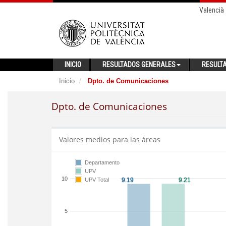
Valencià
INICIO
RESULTADOS GENERALES
RESULT
Inicio
Dpto. de Comunicaciones
Dpto. de Comunicaciones
Valores medios para las áreas
Departamento
UPV
10
UPV Total
5