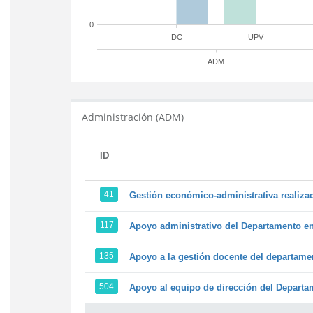
0
DC
UPV
ADM
Administración (ADM)
ID
41
Gestión económico-administrativa realiz
117
Apoyo administrativo del Departamento en l
135
Apoyo a la gestión docente del departame
504
Apoyo al equipo de dirección del Depart