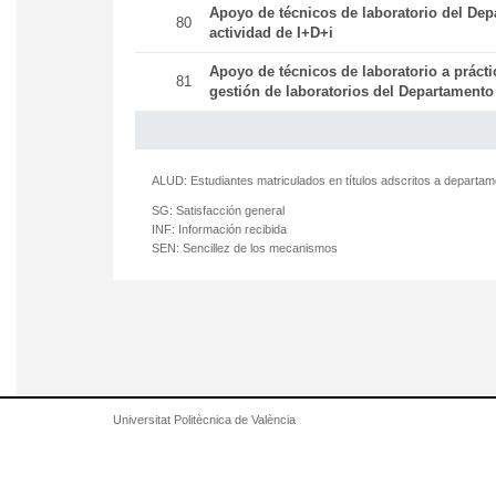
Apoyo de técnicos de laboratorio del Dep
80
actividad de I+D+i
Apoyo de técnicos de laboratorio a práct
81
gestión de laboratorios del Departamento
ALUD:
Estudiantes matriculados en títulos adscritos a departa
SG:
Satisfacción general
INF:
Información recibida
SEN:
Sencillez de los mecanismos
Universitat Politècnica de València