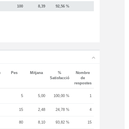
100
8,39
92,56 %
u
Pes
Mitjana
%
Nombre
Satisfacció
de
respostes
5
5,00
100,00 %
1
15
2,48
24,78 %
4
80
8,10
93,82 %
15