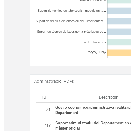
Total Administració
Suport de tècnics de laboratoris i models en ta...
Suport de tècnics de laboratori del Departament...
Suport de tècnics de laboratori a pràctiques do...
Total Laboratoris
TOTAL UPV
Administració (ADM)
ID
Descriptor
Gestió economicoadministrativa realitza
41
Departament
Suport administratiu del Departament en e
117
màster oficial