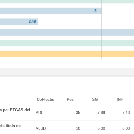
Col·lectiu
Pes
SG
INF
da pel PTGAS del
PDI
35
7,89
7,13
ls títols de
ALUD
10
5,00
5,00