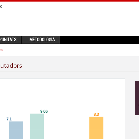
no
'UNITATS
METODOLOGIA
rs
putadors