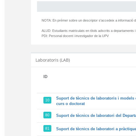
NOTA: En prémer sobre un descriptor s'accedeix a informació d
ALUD:
Estudiants matriculats en títols adscrits a departaments i
PDI:
Personal docent i investigador de la UPV
Laboratoris (LAB)
ID
Suport de tècnics de laboratoris i models 
10
curs o doctorat
80
Suport de tècnics de laboratori del Departa
81
Suport de tècnics de laboratori a pràctiqu