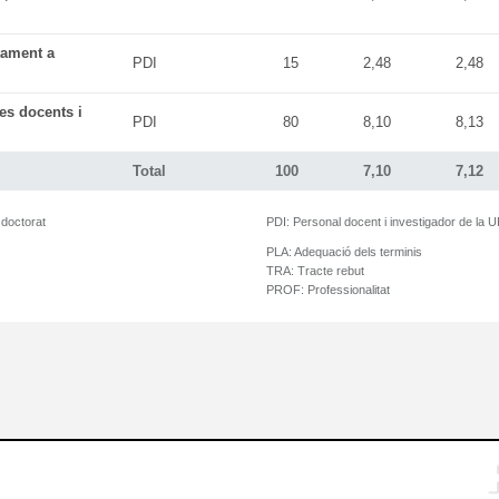
tament a
PDI
15
2,48
2,48
es docents i
PDI
80
8,10
8,13
Total
100
7,10
7,12
 doctorat
PDI:
Personal docent i investigador de la 
PLA:
Adequació dels terminis
TRA:
Tracte rebut
PROF:
Professionalitat