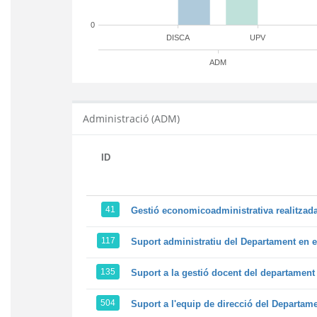
0
DISCA
UPV
ADM
Administració (ADM)
ID
41
Gestió economicoadministrativa realitza
117
Suport administratiu del Departament en el
135
Suport a la gestió docent del departamen
504
Suport a l'equip de direcció del Departam