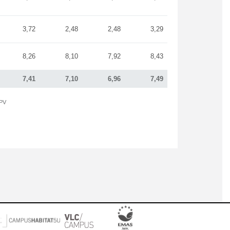
3,72
2,48
2,48
3,29
8,26
8,10
7,92
8,43
7,41
7,10
6,96
7,49
UPV