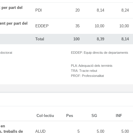
 per part del
PDI
20
8,14
8,24
ent per part del
EDDEP
35
10,00
10,00
Total
100
8,39
8,14
 doctorat
EDDEP:
Equip directiu de departaments
PLA:
Adequació dels terminis
TRA:
Tracte rebut
PROF:
Professionalitat
Col·lectiu
Pes
SG
INF
 en
, treballs de
ALUD
5
5,00
5,00