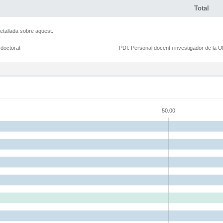
Total
etallada sobre aquest.
 doctorat
PDI:
Personal docent i investigador de la 
50.00