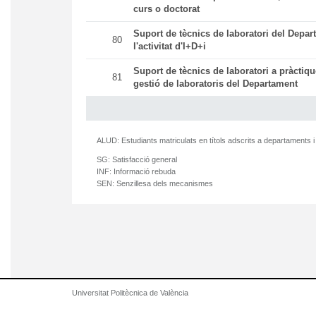
curs o doctorat
Suport de tècnics de laboratori del Depar
80
l'activitat d'I+D+i
Suport de tècnics de laboratori a pràctiqu
81
gestió de laboratoris del Departament
ALUD:
Estudiants matriculats en títols adscrits a departaments i
SG:
Satisfacció general
INF:
Informació rebuda
SEN:
Senzillesa dels mecanismes
Universitat Politècnica de València