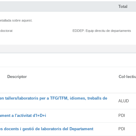
Total
etallada sobre aquest.
 doctorat
EDDEP:
Equip directiu de departaments
Descriptor
Col·lecti
en tallers/laboratoris per a TFG/TFM, idiomes, treballs de
ALUD
ment a l'activitat d'I+D+i
PDI
es docents i gestió de laboratoris del Departament
PDI