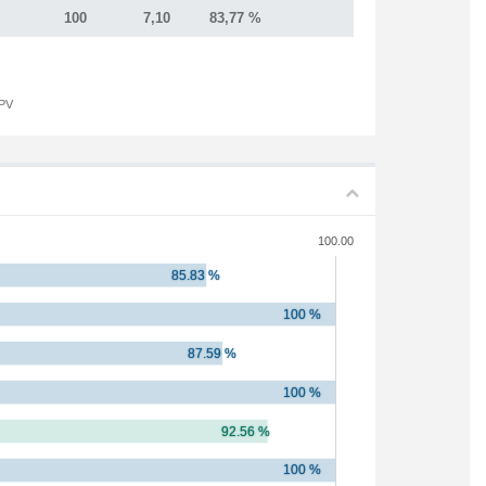
100
7,10
83,77 %
UPV
100.00