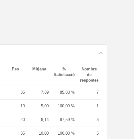
u
Pes
Mitjana
%
Nombre
Satisfacció
de
respostes
35
7,89
85,83 %
7
10
5,00
100,00 %
1
20
8,14
87,59 %
8
35
10,00
100,00 %
5