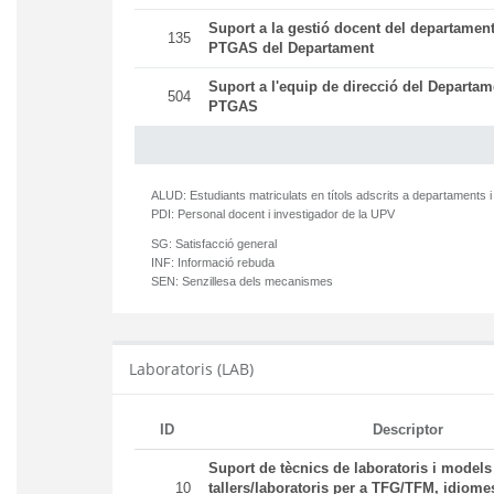
Suport a la gestió docent del departament
135
PTGAS del Departament
Suport a l'equip de direcció del Departam
504
PTGAS
ALUD:
Estudiants matriculats en títols adscrits a departaments i
PDI:
Personal docent i investigador de la UPV
SG:
Satisfacció general
INF:
Informació rebuda
SEN:
Senzillesa dels mecanismes
Laboratoris (LAB)
ID
Descriptor
Suport de tècnics de laboratoris i models
10
tallers/laboratoris per a TFG/TFM, idiomes