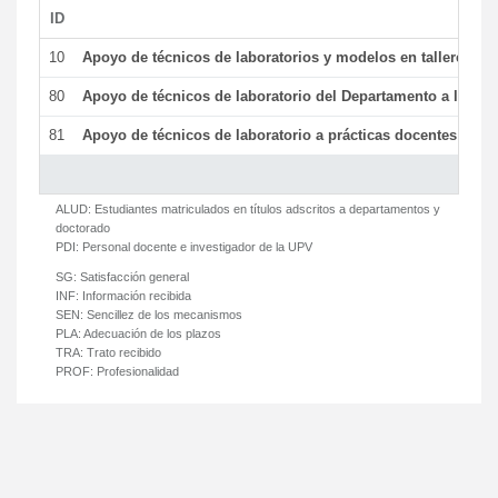
ID
De
10
Apoyo de técnicos de laboratorios y modelos en talleres/la
80
Apoyo de técnicos de laboratorio del Departamento a la acti
81
Apoyo de técnicos de laboratorio a prácticas docentes y ge
ALUD:
Estudiantes matriculados en títulos adscritos a departamentos y
doctorado
PDI:
Personal docente e investigador de la UPV
SG:
Satisfacción general
INF:
Información recibida
SEN:
Sencillez de los mecanismos
PLA:
Adecuación de los plazos
TRA:
Trato recibido
PROF:
Profesionalidad