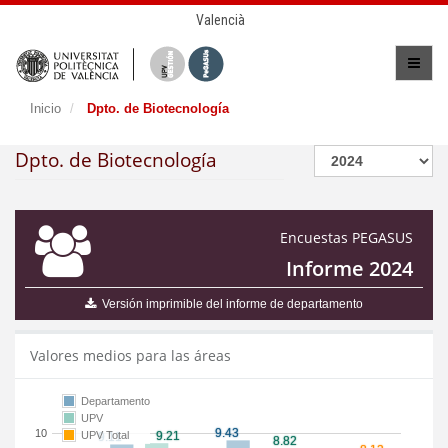
Valencià
Inicio
Dpto. de Biotecnología
Dpto. de Biotecnología
Encuestas PEGASUS
Informe 2024
Versión imprimible del informe de departamento
Valores medios para las áreas
Departamento
UPV
10
UPV Total