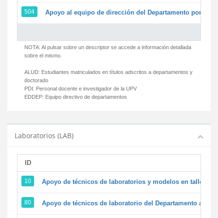
504
Apoyo al equipo de dirección del Departamento por par
NOTA: Al pulsar sobre un descriptor se accede a información detallada
sobre el mismo.
ALUD:
Estudiantes matriculados en títulos adscritos a departamentos y
doctorado
PDI:
Personal docente e investigador de la UPV
EDDEP:
Equipo directivo de departamentos
Laboratorios (LAB)
ID
D
10
Apoyo de técnicos de laboratorios y modelos en talleres/
80
Apoyo de técnicos de laboratorio del Departamento a la ac