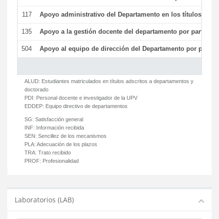
117
Apoyo administrativo del Departamento en los títulos de má
135
Apoyo a la gestión docente del departamento por parte d
504
Apoyo al equipo de dirección del Departamento por parte
ALUD:
Estudiantes matriculados en títulos adscritos a departamentos y
doctorado
PDI:
Personal docente e investigador de la UPV
EDDEP:
Equipo directivo de departamentos
SG:
Satisfacción general
INF:
Información recibida
SEN:
Sencillez de los mecanismos
PLA:
Adecuación de los plazos
TRA:
Trato recibido
PROF:
Profesionalidad
Laboratorios (LAB)